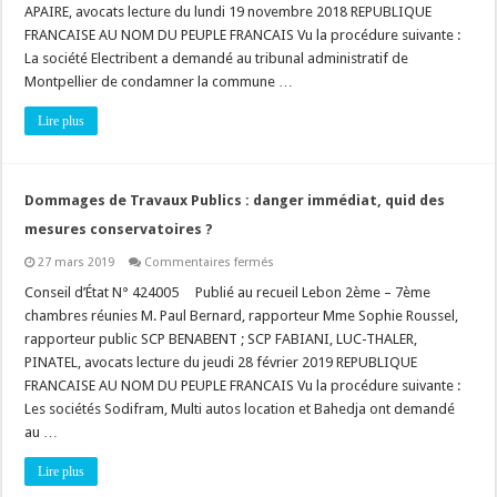
APAIRE, avocats lecture du lundi 19 novembre 2018 REPUBLIQUE
peut
pas
FRANCAISE AU NOM DU PEUPLE FRANCAIS Vu la procédure suivante :
garantir
son
La société Electribent a demandé au tribunal administratif de
achèvement
Montpellier de condamner la commune …
mais
peut
faciliter
Lire plus
sa
création
!
Dommages de Travaux Publics : danger immédiat, quid des
mesures conservatoires ?
sur
27 mars 2019
Commentaires fermés
Dommages
de
Conseil d’État N° 424005 Publié au recueil Lebon 2ème – 7ème
Travaux
chambres réunies M. Paul Bernard, rapporteur Mme Sophie Roussel,
Publics
:
rapporteur public SCP BENABENT ; SCP FABIANI, LUC-THALER,
danger
PINATEL, avocats lecture du jeudi 28 février 2019 REPUBLIQUE
immédiat,
quid
FRANCAISE AU NOM DU PEUPLE FRANCAIS Vu la procédure suivante :
des
mesures
Les sociétés Sodifram, Multi autos location et Bahedja ont demandé
conservatoires
au …
?
Lire plus