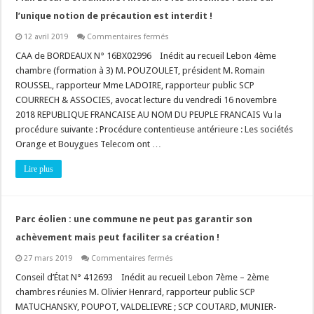
en
l’unique notion de précaution est interdit !
montage
?
sur
12 avril 2019
Commentaires fermés
Plan
Local
CAA de BORDEAUX N° 16BX02996 Inédit au recueil Lebon 4ème
d’Urbanisme
chambre (formation à 3) M. POUZOULET, président M. Romain
:
interdire
ROUSSEL, rapporteur Mme LADOIRE, rapporteur public SCP
les
COURRECH & ASSOCIES, avocat lecture du vendredi 16 novembre
antennes
relais
2018 REPUBLIQUE FRANCAISE AU NOM DU PEUPLE FRANCAIS Vu la
sur
l’unique
procédure suivante : Procédure contentieuse antérieure : Les sociétés
notion
Orange et Bouygues Telecom ont …
de
précaution
est
Lire plus
interdit
!
Parc éolien : une commune ne peut pas garantir son
achèvement mais peut faciliter sa création !
sur
27 mars 2019
Commentaires fermés
Parc
éolien
Conseil d’État N° 412693 Inédit au recueil Lebon 7ème – 2ème
:
chambres réunies M. Olivier Henrard, rapporteur public SCP
une
commune
MATUCHANSKY, POUPOT, VALDELIEVRE ; SCP COUTARD, MUNIER-
ne