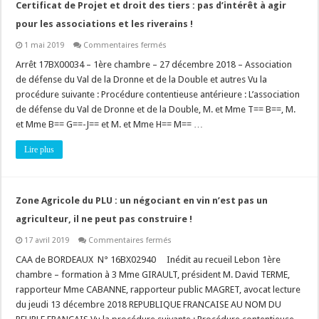
Certificat de Projet et droit des tiers : pas d’intérêt à agir
pour les associations et les riverains !
sur
1 mai 2019
Commentaires fermés
Certificat
de
Arrêt 17BX00034 – 1ère chambre – 27 décembre 2018 – Association
Projet
de défense du Val de la Dronne et de la Double et autres Vu la
et
droit
procédure suivante : Procédure contentieuse antérieure : L’association
des
de défense du Val de Dronne et de la Double, M. et Mme T== B==, M.
tiers
:
et Mme B== G==-J== et M. et Mme H== M== …
pas
d’intérêt
à
Lire plus
agir
pour
les
associations
et
Zone Agricole du PLU : un négociant en vin n’est pas un
les
riverains
agriculteur, il ne peut pas construire !
!
sur
17 avril 2019
Commentaires fermés
Zone
Agricole
CAA de BORDEAUX N° 16BX02940 Inédit au recueil Lebon 1ère
du
chambre – formation à 3 Mme GIRAULT, président M. David TERME,
PLU
:
rapporteur Mme CABANNE, rapporteur public MAGRET, avocat lecture
un
du jeudi 13 décembre 2018 REPUBLIQUE FRANCAISE AU NOM DU
négociant
en