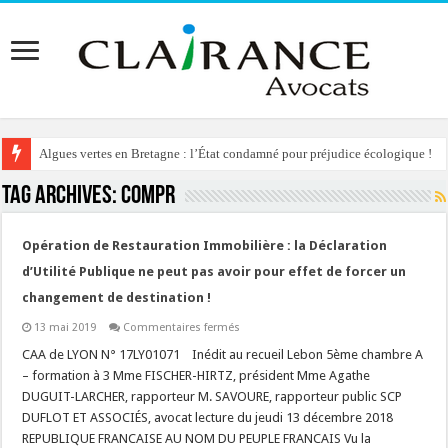
Algues vertes en Bretagne : l’État condamné pour préjudice écologique !
Tag Archives:
compr
Opération de Restauration Immobilière : la Déclaration
d’Utilité Publique ne peut pas avoir pour effet de forcer un
changement de destination !
sur
13 mai 2019
Commentaires fermés
Opération
de
CAA de LYON N° 17LY01071 Inédit au recueil Lebon 5ème chambre A
Restauration
– formation à 3 Mme FISCHER-HIRTZ, président Mme Agathe
Immobilière
:
DUGUIT-LARCHER, rapporteur M. SAVOURE, rapporteur public SCP
la
DUFLOT ET ASSOCIÉS, avocat lecture du jeudi 13 décembre 2018
Déclaration
d’Utilité
REPUBLIQUE FRANCAISE AU NOM DU PEUPLE FRANCAIS Vu la
Publique