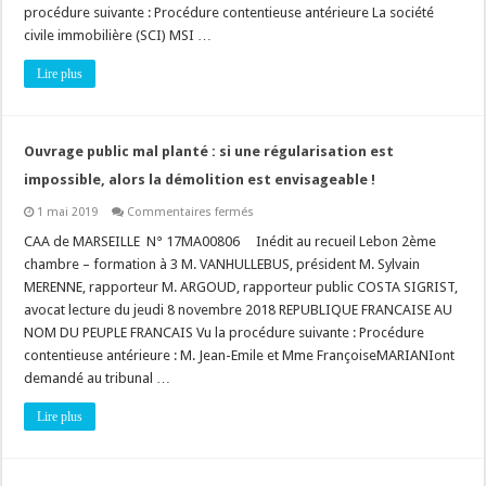
ne
procédure suivante : Procédure contentieuse antérieure La société
peut
civile immobilière (SCI) MSI …
pas
avoir
pour
Lire plus
effet
de
forcer
un
changement
Ouvrage public mal planté : si une régularisation est
de
destination
impossible, alors la démolition est envisageable !
!
sur
1 mai 2019
Commentaires fermés
Ouvrage
public
CAA de MARSEILLE N° 17MA00806 Inédit au recueil Lebon 2ème
mal
chambre – formation à 3 M. VANHULLEBUS, président M. Sylvain
planté
:
MERENNE, rapporteur M. ARGOUD, rapporteur public COSTA SIGRIST,
si
avocat lecture du jeudi 8 novembre 2018 REPUBLIQUE FRANCAISE AU
une
régularisation
NOM DU PEUPLE FRANCAIS Vu la procédure suivante : Procédure
est
impossible,
contentieuse antérieure : M. Jean-Emile et Mme FrançoiseMARIANIont
alors
demandé au tribunal …
la
démolition
est
Lire plus
envisageable
!