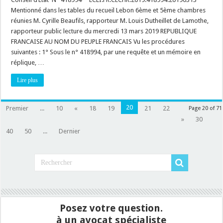
proroger
Mentionné dans les tables du recueil Lebon 6ème et 5ème chambres
les
effets
réunies M. Cyrille Beaufils, rapporteur M. Louis Dutheillet de Lamothe,
d’un
rapporteur public lecture du mercredi 13 mars 2019 REPUBLIQUE
Déclaration
d’Utilité
FRANCAISE AU NOM DU PEUPLE FRANCAIS Vu les procédures
Publique
sans
suivantes : 1° Sous le n° 418994, par une requête et un mémoire en
nouvelle
réplique, …
enquête
publique,
c’est
Lire plus
possible
!
20
Premier
...
10
«
18
19
21
22
Page 20 of 71
»
30
40
50
...
Dernier
Posez votre question.
à un avocat spécialiste