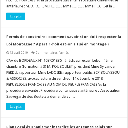
PEUPLE FRANCAIS Vu la procédure suivante : Procédure contentieuse
vin
n’est
antérieure : M. D…C…, M. H…C…, Mme I…C…, Mme J…C…et la …
pas
un
Lire plus
agriculteur,
il
ne
peut
pas
construire
Permis de construire : comment savoir si on doit respecter la
!
Loi Montagne ? A partir d’où est-on situé en montage ?
sur
12 avril 2019
Commentaires fermés
Permis
de
CAA de BORDEAUX N° 16BX01835 Inédit au recueil Lebon 4ème
construire
chambre (formation à 3) M. POUZOULET, président Mme Sylvande
:
comment
PERDU, rapporteur Mme LADOIRE, rapporteur public SCP BOUYSSOU
savoir
& ASSOCIES, avocat lecture du vendredi 14 décembre 2018
si
on
REPUBLIQUE FRANCAISE AU NOM DU PEUPLE FRANCAIS Vu la
doit
respecter
procédure suivante : Procédure contentieuse antérieure : L’association
la
Sauvegarde des Boutets a demandé au …
Loi
Montagne
?
Lire plus
A
partir
d’où
est-
on
Plan Local d’Urbanisme : interdire les antennes relais sur
situé