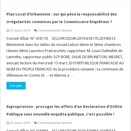
Plan Local d’Urbanisme : sur qui pèse la responsabilité des
irrégularités commises par le Commissaire Enquêteur ?
sur
25 mars 2019
Commentaires fermés
Plan
Local
Conseil d’État N° 418170 ECLI:FR:CECHR:2019:418170.20190313
d’Urbanisme
Mentionné dans les tables du recueil Lebon 6ème et 5ème chambres
:
sur
réunies Mme Laurence Franceschini, rapporteur M. Louis Dutheillet de
qui
Lamothe, rapporteur public SCP BORE, SALVE DE BRUNETON, MEGRET,
pèse
la
avocats lecture du mercredi 13 mars 2019 REPUBLIQUE FRANCAISE AU
responsabilité
des
NOM DU PEUPLE FRANCAIS Vu la procédure suivante : La commune de
irrégularités
Villeneuve-le-Comte (A…-et-Marne) a …
commises
par
le
Lire plus
Commissaire
Enquêteur
?
Expropriation : proroger les effets d’un Déclaration d’Utilité
Publique sans nouvelle enquête publique, c’est possible !
sur
25 mars 2019
Commentaires fermés
Expropriation
:
Conseil d’État N° 418994 ECLI:FR:CECHR:2019:418994.20190313