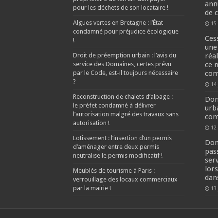
ann
pour les déchets de son locataire !
de c
Algues vertes en Bretagne : l’État
15
condamné pour préjudice écologique
Ces
!
une
Droit de préemption urbain : l’avis du
réal
service des Domaines, certes prévu
ce 
par le Code, est-il toujours nécessaire
com
?
14 
Reconstruction de chalets d’alpage :
Dom
le préfet condamné à délivrer
urb
l’autorisation malgré des travaux sans
com
autorisation !
12
Lotissement : l’insertion d’un permis
Dom
d’aménager entre deux permis
pass
neutralise le permis modificatif !
ser
lor
Meublés de tourisme à Paris :
dan
verrouillage des locaux commerciaux
par la mairie !
13