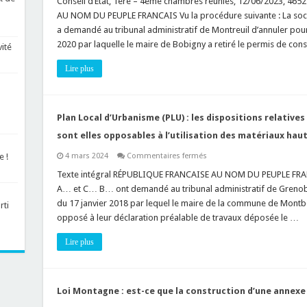
Conseil d’État, 1ère – 4ème chambres réunies, 12/06/2023, 46
autorisation
AU NOM DU PEUPLE FRANCAIS Vu la procédure suivante : La soc
d’urbanisme
:
a demandé au tribunal administratif de Montreuil d’annuler pou
la
2020 par laquelle le maire de Bobigny a retiré le permis de con
procédure
vité
écrite
contradictoire
Lire plus
permet-
elle
au
bénéficiaire
de
l’autorisation
Plan Local d’Urbanisme (PLU) : les dispositions relative
de
faire
sont elles opposables à l’utilisation des matériaux ha
des
observations
sur
4 mars 2024
Commentaires fermés
e !
orales
Plan
?
Local
Texte intégral RÉPUBLIQUE FRANCAISE AU NOM DU PEUPLE FRANC
d’Urbanisme
A… et C… B… ont demandé au tribunal administratif de Grenoble
(PLU)
:
du 17 janvier 2018 par lequel le maire de la commune de Montbo
rti
les
opposé à leur déclaration préalable de travaux déposée le …
dispositions
relatives
à
Lire plus
l’aspect
extérieur
des
constructions
sont
elles
Loi Montagne : est-ce que la construction d’une annexe
opposables
à