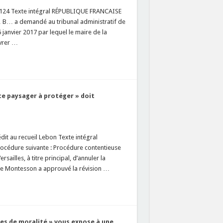
5124 Texte intégral RÉPUBLIQUE FRANCAISE
B… a demandé au tribunal administratif de
 janvier 2017 par lequel le maire de la
ivrer …
ce paysager à protéger » doit
t au recueil Lebon Texte intégral
édure suivante : Procédure contentieuse
ailles, à titre principal, d’annuler la
l de Montesson a approuvé la révision …
ies de moralité » vous expose à une