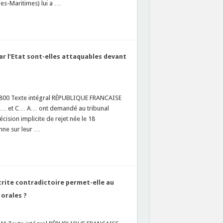
es-Maritimes) lui a …
ar l’Etat sont-elles attaquables devant
5800 Texte intégral RÉPUBLIQUE FRANCAISE
B… et C… A… ont demandé au tribunal
ision implicite de rejet née le 18
nne sur leur …
crite contradictoire permet-elle au
 orales ?