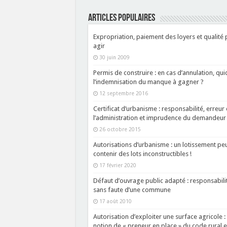
ARTICLES POPULAIRES
Expropriation, paiement des loyers et qualité
agir
30 juin 2009
Permis de construire : en cas d’annulation, qui
l’indemnisation du manque à gagner ?
12 septembre 2016
Certificat d’urbanisme : responsabilité, erreur
l’administration et imprudence du demandeur 
26 octobre 2015
Autorisations d’urbanisme : un lotissement pe
contenir des lots inconstructibles !
17 février 2020
Défaut d’ouvrage public adapté : responsabili
sans faute d’une commune
17 août 2010
Autorisation d’exploiter une surface agricole :
notion de « preneur en place » du code rural e