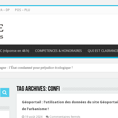
PA – DP
POS – PLU
TC (réponse en 48 h)
COMPETENCES & HONORAIRES
QUI EST CLAIRANCE
agne : l’État condamné pour préjudice écologique !
Tag Archives:
confi
Géoportail : l’utilisation des données du site Géoporta
de l’urbanisme !
sur
19 août 2024
Commentaires fermés