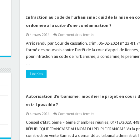
en
cours
d’instruction,
explications
par
Infraction au code de l’urbanisme : quid de la mise en 
le
Conseil
ordonnée à la suite d’une condamnation ?
d’Etat
!
sur
4 mars 2024
Commentaires fermés
Infraction
au
Arrêt rendu par Cour de cassation, crim. 06-02-2024 n° 23-81.748 T
code
formé des pourvois contre l’arrêt de la cour d’appel de Rennes,
de
l’urbanisme
pour infraction au code de l’urbanisme, a condamné, le premier,
:
…
quid
de
la
Lire plus
mise
en
conformité
des
lieux
ou
Autorisation d’urbanisme : modifier le projet en cours 
ouvrages
ordonnée
est-il possible ?
à
la
sur
4 mars 2024
Commentaires fermés
suite
Autorisation
d’une
d’urbanisme
Conseil d’État, 5ème – 6ème chambres réunies, 01/12/2023, 4489
condamnation
:
?
RÉPUBLIQUE FRANCAISE AU NOM DU PEUPLE FRANCAIS Vu la procéd
modifier
le
construction vente Samsud a demandé au tribunal administratif
projet