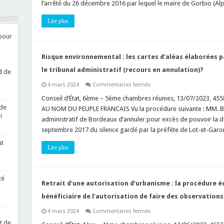
l’arrêté du 26 décembre 2016 par lequel le maire de Gorbio (Alp
en
cours
d’instruction
Lire plus
du
permis
de
 pour
construire
est-
il
Risque environnemental : les cartes d’aléas élaborées p
possible
?
le tribunal administratif (recours en annulation)?
d de
sur
4 mars 2024
Commentaires fermés
Risque
environnemental
Conseil d’État, 6ème – 5ème chambres réunies, 13/07/2023, 45
:
 de
AU NOM DU PEUPLE FRANCAIS Vu la procédure suivante : MM. 
les
!
cartes
administratif de Bordeaux d’annuler pour excès de pouvoir la déc
d’aléas
septembre 2017 du silence gardé par la préfète de Lot-et-Garo
élaborées
par
ut
l’Etat
Lire plus
sont-
elles
attaquables
devant
le
té
tribunal
Retrait d’une autorisation d’urbanisme : la procédure é
administratif
(recours
bénéficiaire de l’autorisation de faire des observations
en
annulation)?
sur
4 mars 2024
Commentaires fermés
Retrait
t de
d’une