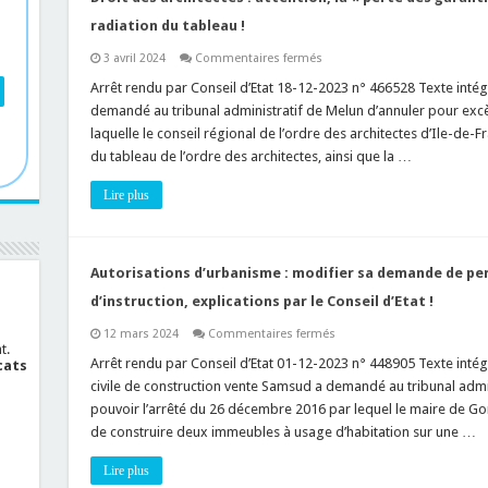
intérêt
écologique
radiation du tableau !
réel
!
sur
3 avril 2024
Commentaires fermés
Droit
des
Arrêt rendu par Conseil d’Etat 18-12-2023 n° 466528 Texte intégra
architectes
demandé au tribunal administratif de Melun d’annuler pour excès
:
attention,
laquelle le conseil régional de l’ordre des architectes d’Ile-de-
la
du tableau de l’ordre des architectes, ainsi que la …
« perte
des
garanties
Lire plus
de
moralité »
vous
expose
à
une
Autorisations d’urbanisme : modifier sa demande de per
radiation
du
d’instruction, explications par le Conseil d’Etat !
tableau
!
sur
12 mars 2024
Commentaires fermés
Autorisations
t.
d’urbanisme
Arrêt rendu par Conseil d’Etat 01-12-2023 n° 448905 Texte intégra
cats
:
civile de construction vente Samsud a demandé au tribunal admi
modifier
sa
pouvoir l’arrêté du 26 décembre 2016 par lequel le maire de Gor
demande
de construire deux immeubles à usage d’habitation sur une …
de
permis
de
Lire plus
construire