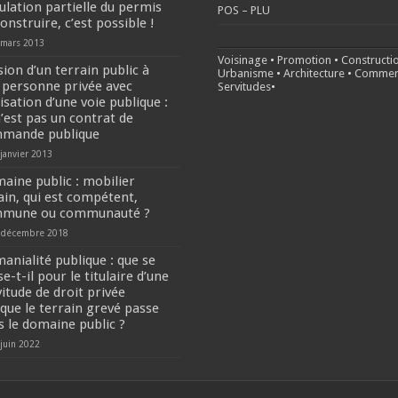
ulation partielle du permis
POS – PLU
onstruire, c’est possible !
 mars 2013
Voisinage
•
Promotion
•
Constructi
sion d’un terrain public à
Urbanisme
•
Architecture
•
Commer
 personne privée avec
Servitudes
•
isation d’une voie publique :
n’est pas un contrat de
mande publique
janvier 2013
aine public : mobilier
ain, qui est compétent,
mune ou communauté ?
 décembre 2018
anialité publique : que se
e-t-il pour le titulaire d’une
vitude de droit privée
sque le terrain grevé passe
s le domaine public ?
 juin 2022