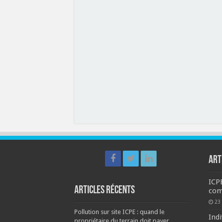
ART
ICP
Articles récents
com
23 
Pollution sur site ICPE : quand le
Indi
propriétaire du terrain doit payer