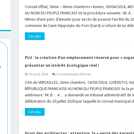
Géoportail
:
Conseil d’État, 5ème – 6ème chambres réunies, 30/04/2024, 46
l’utilisation
AU NOM DU PEUPLE FRANCAIS Vu la procédure suivante : M. A… 
des
données
Nîmes d’une part, d’annuler pour excès de pouvoir l’arrêté du 26
du
commune de Saint-Hippolyte-du-Fort (Gard) a refusé de lui dél
site
Géoportail
est
Lire plus
autorisée
en
cas
de
contentieux
de
PLU : la création d’un emplacement réservé pour « espa
l’urbanisme
!
présenter un intérêt écologique réel !
e
sur
19 août 2024
Commentaires fermés
PLU
:
CAA de VERSAILLES, 2ème chambre, 14/03/2024, 22VE00715, Inédi
la
RÉPUBLIQUE FRANCAISE AU NOM DU PEUPLE FRANCAIS Vu la proc
création
d’un
antérieure : M. B… A… a demandé au tribunal administratif de Vers
emplacement
délibération du 20 juillet 2020 par laquelle le conseil municipa
réservé
pour
« espace
Lire plus
paysager
à
protéger »
doit
présenter
un
Droit des architectes : attention, la « perte des garant