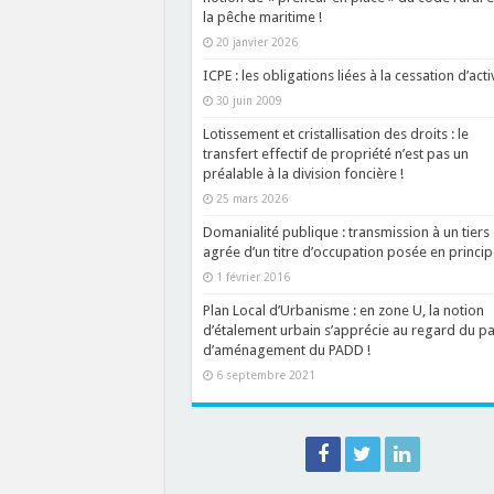
la pêche maritime !
20 janvier 2026
ICPE : les obligations liées à la cessation d’acti
30 juin 2009
Lotissement et cristallisation des droits : le
transfert effectif de propriété n’est pas un
préalable à la division foncière !
25 mars 2026
Domanialité publique : transmission à un tiers
agrée d’un titre d’occupation posée en princip
1 février 2016
Plan Local d’Urbanisme : en zone U, la notion
d’étalement urbain s’apprécie au regard du pa
d’aménagement du PADD !
6 septembre 2021