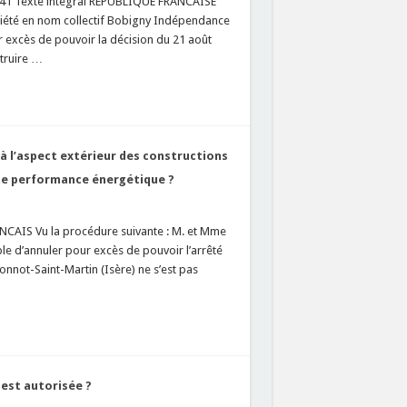
5241 Texte intégral RÉPUBLIQUE FRANCAISE
iété en nom collectif Bobigny Indépendance
r excès de pouvoir la décision du 21 août
struire …
s à l’aspect extérieur des constructions
ute performance énergétique ?
AIS Vu la procédure suivante : M. et Mme
 d’annuler pour excès de pouvoir l’arrêté
nnot-Saint-Martin (Isère) ne s’est pas
 est autorisée ?