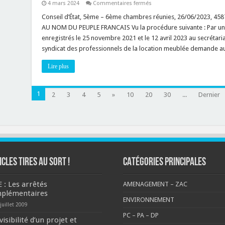
sur
4 mars 2024
Commentaires fermés
l’utilisation
Loi
des
Montagne
Conseil d’État, 5ème – 6ème chambres réunies, 26/06/2023, 45
matériaux
:
haute
AU NOM DU PEUPLE FRANCAIS Vu la procédure suivante : Par une
est-
performance
ce
enregistrés le 25 novembre 2021 et le 12 avril 2023 au secrétaria
énergétique
que
?
syndicat des professionnels de la location meublée demande au
la
construction
d’une
Lire plus
annexe
est
autorisée
?
1
2
3
4
5
»
10
20
30
...
Dernier
ICLES TIRES AU SORT !
CATÉGORIES PRINCIPALES
E : Les arrêtés
AMENAGEMENT – ZAC
plémentaires
ENVIRONNEMENT
juillet 2009
PC – PA – DP
visibilité d’un projet et