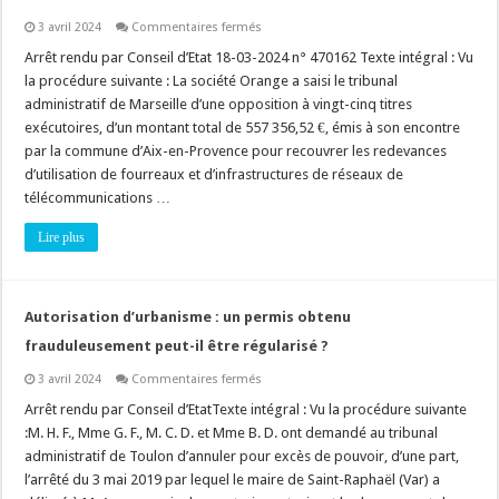
si
clair
sur
3 avril 2024
Commentaires fermés
!
Réseau
souterrain
Arrêt rendu par Conseil d’Etat 18-03-2024 n° 470162 Texte intégral : Vu
de
la procédure suivante : La société Orange a saisi le tribunal
télécommunication
:
administratif de Marseille d’une opposition à vingt-cinq titres
au
exécutoires, d’un montant total de 557 356,52 €, émis à son encontre
fait,
à
par la commune d’Aix-en-Provence pour recouvrer les redevances
qui
appartient
d’utilisation de fourreaux et d’infrastructures de réseaux de
les
télécommunications …
fourreaux
et
les
Lire plus
infrastructures
de
réseaux
de
télécommunications
Autorisation d’urbanisme : un permis obtenu
?
frauduleusement peut-il être régularisé ?
sur
3 avril 2024
Commentaires fermés
Autorisation
d’urbanisme
Arrêt rendu par Conseil d’EtatTexte intégral : Vu la procédure suivante
:
:M. H. F., Mme G. F., M. C. D. et Mme B. D. ont demandé au tribunal
un
permis
administratif de Toulon d’annuler pour excès de pouvoir, d’une part,
obtenu
l’arrêté du 3 mai 2019 par lequel le maire de Saint-Raphaël (Var) a
frauduleusement
peut-