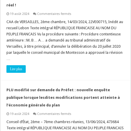
réel !
sur
19 août 2024
Commentaires fermés
PLU
:
CAA de VERSAILLES, 2ème chambre, 14/03/2024, 22VE00715, Inédit au
la
recueil Lebon Texte intégral RÉPUBLIQUE FRANCAISE AU NOM DU
création
d’un
PEUPLE FRANCAIS Vu la procédure suivante : Procédure contentieuse
emplacement
antérieure : M. B… A… a demandé au tribunal administratif de
réservé
pour
Versailles, à titre principal, d’annuler la délibération du 20 juillet 2020
« espace
paysager
par laquelle le conseil municipal de Montesson a approuvé la révision
à
…
protéger »
doit
présenter
Lire plus
un
intérêt
écologique
réel
!
PLU modifié sur demande du Préfet : nouvelle enquête
publique lorsque lesdites modifications portent atteinte à
l’économie générale du plan
sur
19 août 2024
Commentaires fermés
PLU
modifié
Conseil d’État, 2ème – 7ème chambres réunies, 13/06/2024, 473684
sur
Texte intégral RÉPUBLIQUE FRANCAISE AU NOM DU PEUPLE FRANCAIS
demande