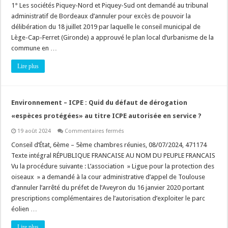
du
1° Les sociétés Piquey-Nord et Piquey-Sud ont demandé au tribunal
Préfet
administratif de Bordeaux d’annuler pour excès de pouvoir la
:
nouvelle
délibération du 18 juillet 2019 par laquelle le conseil municipal de
enquête
publique
Lège-Cap-Ferret (Gironde) a approuvé le plan local d’urbanisme de la
lorsque
commune en …
lesdites
modifications
portent
Lire plus
atteinte
à
l’économie
générale
du
Environnement – ICPE : Quid du défaut de dérogation
plan
«espèces protégées» au titre ICPE autorisée en service ?
sur
19 août 2024
Commentaires fermés
Environnement
–
Conseil d’État, 6ème – 5ème chambres réunies, 08/07/2024, 471174
ICPE
Texte intégral RÉPUBLIQUE FRANCAISE AU NOM DU PEUPLE FRANCAIS
:
Quid
Vu la procédure suivante : L’association » Ligue pour la protection des
du
oiseaux » a demandé à la cour administrative d’appel de Toulouse
défaut
de
d’annuler l’arrêté du préfet de l’Aveyron du 16 janvier 2020 portant
dérogation
«espèces
prescriptions complémentaires de l’autorisation d’exploiter le parc
protégées»
éolien …
au
titre
ICPE
Lire plus