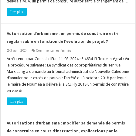
délivré à M. A. un permis de construire autorisant le changement de …
il
être
régularisé
Lire plus
?
Autorisation d’urbanisme : un permis de construire est-il
régularisable en fonction de l’évolution du projet ?
sur
3 avril 2024
Commentaires fermés
Autorisation
d’urbanisme
Arrêt rendu par Conseil d’Etat 11-03-2024 n° 463413 Texte intégral : Vu
:
la procédure suivante : Le syndicat des copropriétaires du 1er rue
un
permis
Marx Lang a demandé au tribunal administratif de Nouvelle-Calédonie
de
d’annuler pour excès de pouvoir l’arrêté du 3 octobre 2018 par lequel
construire
est-
le maire de Nouméa a délivré à la SCI Fly 2018 un permis de construire
il
régularisable
en vue de …
en
fonction
Lire plus
de
l’évolution
du
projet
?
Autorisations d’urbanisme : modifier sa demande de permis
de construire en cours d’instruction, explications par le