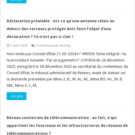
autorisée
en
service
?
Déclaration préalable : est-ce qu’une antenne relais en
dehors des secteurs protégés doit faire l’objet d’une
déclaration ? Ce n’est pas si clair !
sur
3 avril 2024
Commentaires fermés
Déclaration
préalable
Avis rendu par Conseil d’Etat 21-03-2024 n° 490536 Texte intégral : Vu
:
la procédure suivante : Par un jugement n° 2101854 du 26 décembre
est-
ce
2023, enregistré le 28 décembre 2023 au secrétariat du contentieux du
qu’une
Conseil d’Etat, le tribunal administratif de Rennes, avant de statuer sur
antenne
relais
la demande présentée par Mme Z. B., M. AL. AE., Mme BO. AS., M. B.
en
dehors
AM., Mme X. I., M. …
des
secteurs
Lire plus
protégés
doit
faire
l’objet
d’une
déclaration
Réseau souterrain de télécommunication : au fait, à qui
?
Ce
appartient les fourreaux et les infrastructures de réseaux de
n’est
pas
télécommunications ?