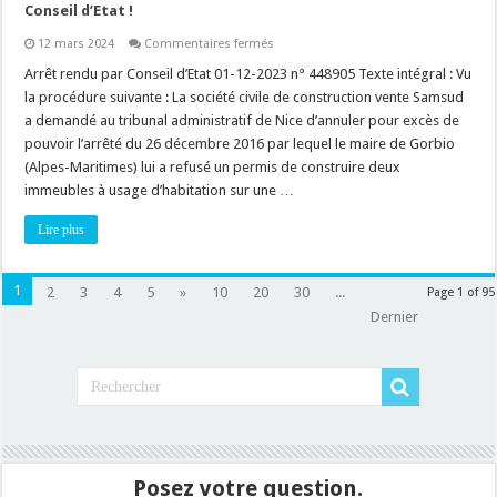
Conseil d’Etat !
sur
12 mars 2024
Commentaires fermés
Autorisations
d’urbanisme
Arrêt rendu par Conseil d’Etat 01-12-2023 n° 448905 Texte intégral : Vu
:
la procédure suivante : La société civile de construction vente Samsud
modifier
sa
a demandé au tribunal administratif de Nice d’annuler pour excès de
demande
pouvoir l’arrêté du 26 décembre 2016 par lequel le maire de Gorbio
de
permis
(Alpes-Maritimes) lui a refusé un permis de construire deux
de
construire
immeubles à usage d’habitation sur une …
en
cours
Lire plus
d’instruction,
explications
par
le
Conseil
1
2
3
4
5
»
10
20
30
...
Page 1 of 95
d’Etat
Dernier
!
Posez votre question.