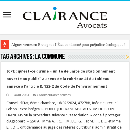
Algues vertes en Bretagne : l’État condamné pour préjudice écologique !
Tag Archives:
la COMMUNE
ICPE : qu’est-ce qu’une « unité de unité de stationnement
ouverte au public” au sens de la rubrique 41 du tableau
annexé à l’article R. 122-2 du Code de l’environnement
sur
19 août 2024
Commentaires fermés
ICPE
:
Conseil d’État, 6ème chambre, 16/02/2024, 472788, Inédit au recueil
qu’est-
Lebon Texte intégral RÉPUBLIQUE FRANCAISE AU NOM DU PEUPLE
ce
qu’une
FRANCAIS Vu la procédure suivante : L’association » Zone à protéger
« unité
d’Agroparc » (ZAPA), Mme A… C…, M. B… G… et M. F… D… et Mme
de
unité
E… D… ont demandé au juge des référés du tribunal administratif de
de