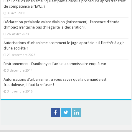
Plan Local d’Urbanisme : qui est partie dans la procédure après transfert
de compétence à l’EPCI ?
30 avril 2018
Déclaration préalable valant division (lotissement) : l’absence d’étude
d’impact n’entache pas d’illégalité la déclaration !
26 janvier 2023
Autorisations d’urbanisme : comment le juge apprécie-t-il l’intérêt à agir
d’une société ?
29 septembre 2023
Environnement : Danthony et l’avis du commissaire enquêteur…
3 décembre 2014
Autorisations d’urbanisme : si vous savez que la demande est
frauduleuse, il faut la refuser !
3 novembre 2016