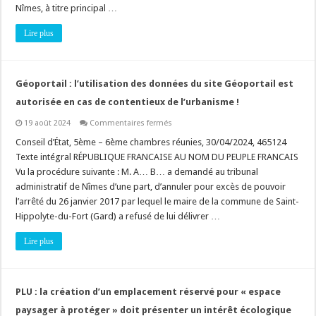
stationnement
Nîmes, à titre principal …
ouverte
au
Lire plus
public”
au
sens
de
la
rubrique
Géoportail : l’utilisation des données du site Géoportail est
41
du
autorisée en cas de contentieux de l’urbanisme !
tableau
annexé
sur
19 août 2024
Commentaires fermés
à
Géoportail
l’article
:
Conseil d’État, 5ème – 6ème chambres réunies, 30/04/2024, 465124
R.
l’utilisation
122-
Texte intégral RÉPUBLIQUE FRANCAISE AU NOM DU PEUPLE FRANCAIS
des
2
données
Vu la procédure suivante : M. A… B… a demandé au tribunal
du
du
Code
administratif de Nîmes d’une part, d’annuler pour excès de pouvoir
site
de
Géoportail
l’environnement
l’arrêté du 26 janvier 2017 par lequel le maire de la commune de Saint-
est
autorisée
Hippolyte-du-Fort (Gard) a refusé de lui délivrer …
en
cas
Lire plus
de
contentieux
de
l’urbanisme
!
PLU : la création d’un emplacement réservé pour « espace
paysager à protéger » doit présenter un intérêt écologique