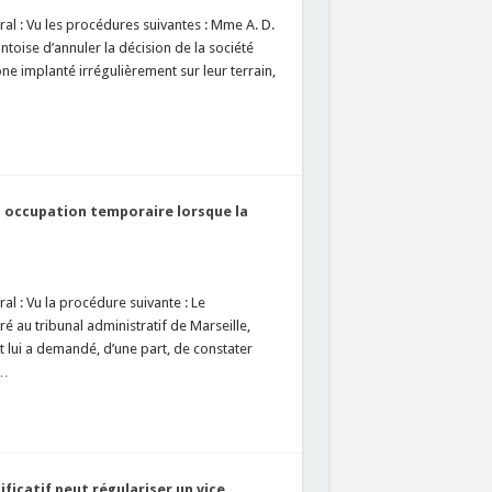
al : Vu les procédures suivantes : Mme A. D.
toise d’annuler la décision de la société
e implanté irrégulièrement sur leur terrain,
n occupation temporaire lorsque la
al : Vu la procédure suivante : Le
ré au tribunal administratif de Marseille,
 lui a demandé, d’une part, de constater
 …
ficatif peut régulariser un vice