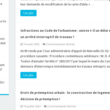
recours
pe
leur demande de modification de la carte d’aléa « …
contre
la
cartographie
Lire plus
des
aléas
sur
a loi
les
risques
de
Infractions au Code de l’urbanisme : existe t-il un délai
glissements
de
un arrêté interruptif de travaux ?
 non
terrain
est
duit
sur
14 août 2023
Commentaires fermés
possible
Infractions
!
au
Arrêt rendu par Cour administrative d’appel de Marseille 02-02-
Code
procédure suivante : Procédure contentieuse antérieure : M. D. A
de
l’urbanisme
Toulon d’annuler l’arrêté n° 280/2017 par lequel le maire du Caste
:
vant
demeure d’interrompre immédiatement les travaux entrepris sur
existe
)?
t-
il
Lire plus
un
délai
 PDU
entre
un
procès
verbal
Droit de préemption urbain : la construction de logemen
d’infraction
et
décision de préemption !
un
arrêté
sur
10 juillet 2023
Commentaires fermés
interruptif
Droit