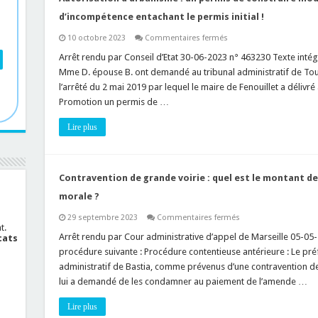
au
domaine
d’incompétence entachant le permis initial !
public
sur
10 octobre 2023
Commentaires fermés
Autorisation
d’urbanisme
Arrêt rendu par Conseil d’Etat 30-06-2023 n° 463230 Texte intégra
:
Mme D. épouse B. ont demandé au tribunal administratif de Tou
un
permis
l’arrêté du 2 mai 2019 par lequel le maire de Fenouillet a délivré
de
Promotion un permis de …
construire
modificatif
peut
Lire plus
régulariser
un
vice
d’incompétence
entachant
le
Contravention de grande voirie : quel est le montant 
permis
initial
morale ?
!
sur
29 septembre 2023
Commentaires fermés
Contravention
t.
de
Arrêt rendu par Cour administrative d’appel de Marseille 05-05-
cats
grande
procédure suivante : Procédure contentieuse antérieure : Le pré
voirie
:
administratif de Bastia, comme prévenus d’une contravention de 
quel
lui a demandé de les condamner au paiement de l’amende …
est
le
montant
Lire plus
de