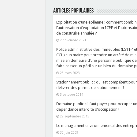
ARTICLES POPULAIRES
Exploitation d’une éolienne : comment combin
l’autorisation d’exploitation ICPE et l’autorisat
de construire annulée ?
2 novembre 2021
Police administrative des immeubles (L511-1et
CCH) : un maire peut prendre un arrêté de mis
mise en demeure d’une personne publique de
faire cesser un péril sur un bien du domaine p
25 mars 2023
Stationnement public : qui est compétent pour
délivrer des permis de stationnement ?
3 octobre 2014
Domaine public : il faut payer pour occuper u
dépendance interdite d’occupation !
29 septembre 2015
Le management environnemental des entrepri
30 juin 2009