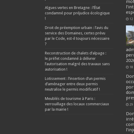
mot
l’in
Algues vertes en Bretagne : l’État
esp
condamné pour préjudice écologique
!
12
Droit de préemption urbain : l’avis du
service des Domaines, certes prévu
par le Code, est-il toujours nécessaire
?
adm
Reconstruction de chalets d’alpage :
per
le préfet condamné à délivrer
202
l’autorisation malgré des travaux sans
18 
autorisation !
Dom
Lotissement : l’insertion d’un permis
occ
d’aménager entre deux permis
por
neutralise le permis modificatif !
dom
pre
Meublés de tourisme à Paris :
verrouillage des locaux commerciaux
29
par la mairie !
Dom
irr
com
l’in