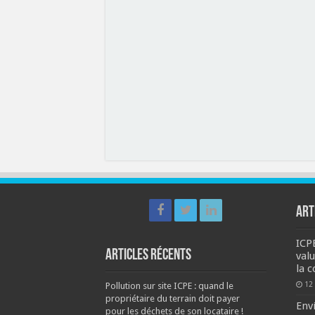
ART
ICPE
Articles récents
valu
la c
12
Pollution sur site ICPE : quand le
propriétaire du terrain doit payer
Env
pour les déchets de son locataire !