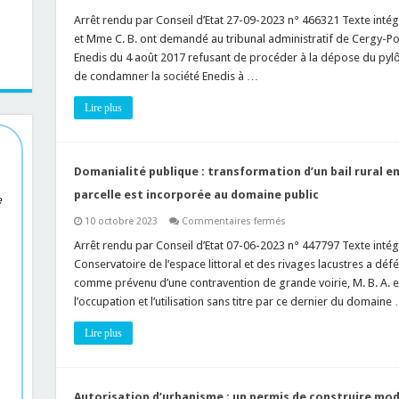
Ouvrage
public
Arrêt rendu par Conseil d’Etat 27-09-2023 n° 466321 Texte intégr
mal
et Mme C. B. ont demandé au tribunal administratif de Cergy-Pon
planté
(sur
Enedis du 4 août 2017 refusant de procéder à la dépose du pylôn
une
de condamner la société Enedis à …
parcelle
privée)
:
Lire plus
pas
de
prescription
civile
pour
l’action
Domanialité publique : transformation d’un bail rural e
en
démolition
parcelle est incorporée au domaine public
e
!
sur
10 octobre 2023
Commentaires fermés
Domanialité
publique
Arrêt rendu par Conseil d’Etat 07-06-2023 n° 447797 Texte intégr
:
Conservatoire de l’espace littoral et des rivages lacustres a défé
transformation
d’un
comme prévenu d’une contravention de grande voirie, M. B. A. et
bail
l’occupation et l’utilisation sans titre par ce dernier du domaine
rural
en
occupation
Lire plus
temporaire
lorsque
la
parcelle
est
incorporée
Autorisation d’urbanisme : un permis de construire modi