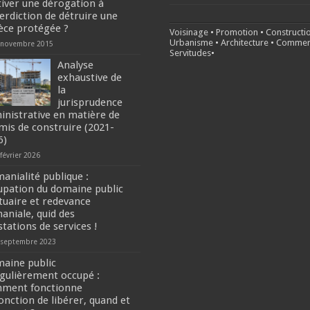
iver une dérogation à
terdiction de détruire une
èce protégée ?
Voisinage
•
Promotion
•
Constructi
Urbanisme
•
Architecture
•
Commer
 novembre 2015
Servitudes
•
Analyse
exhaustive de
la
jurisprudence
inistrative en matière de
mis de construire (2021-
6)
février 2026
anialité publique :
upation du domaine public
tuaire et redevance
aniale, quid des
stations de services !
 septembre 2023
aine public
égulièrement occupé :
ment fonctionne
jonction de libérer, quand et