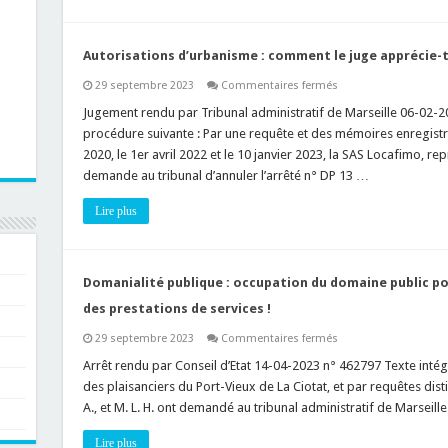
l’amende
maximum
pour
une
personne
Autorisations d’urbanisme : comment le juge apprécie-t-i
morale
?
sur
29 septembre 2023
Commentaires fermés
Autorisations
d’urbanisme
Jugement rendu par Tribunal administratif de Marseille 06-02-20
:
procédure suivante : Par une requête et des mémoires enregistrés
comment
le
2020, le 1er avril 2022 et le 10 janvier 2023, la SAS Locafimo, 
juge
demande au tribunal d’annuler l’arrêté n° DP 13 …
apprécie-
t-
il
Lire plus
l’intérêt
à
agir
d’une
société
?
Domanialité publique : occupation du domaine public po
des prestations de services !
sur
29 septembre 2023
Commentaires fermés
Domanialité
publique
Arrêt rendu par Conseil d’Etat 14-04-2023 n° 462797 Texte intégra
:
des plaisanciers du Port-Vieux de La Ciotat, et par requêtes distincte
occupation
du
A., et M. L. H. ont demandé au tribunal administratif de Marseill
domaine
public
portuaire
Lire plus