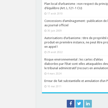
Plan local d’urbanisme : non respect du princi
d’équilibre (Art. L.121-1 CU)
17 août 2010
Concessions d’aménagement : publication de l
au journal officiel
30 juin 2009
Autorisations d’urbanisme : titre de propriété
produit en première instance, ne peut être pro
en appel !
29 août 2022
Risque environnemental : les cartes d’aléas
élaborées par l’Etat sont-elles attaquables de
le tribunal administratif (recours en annulation
4 mars 2024
Erreur de fait substantielle et annulation d’un
10 mai 2011