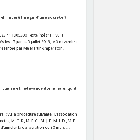
l l’intérêt à agir d’une société ?
23 n° 1905300 Texte intégral : Vu la
 les 17 juin et 3 juillet 2019, le 3 novembre
représentée par Me Martin-Imperatori,
rtuaire et redevance domaniale, quid
l : Vu la procédure suivante : L’association
s, M. C. K., M. E. G., M. J. F., M. I. D., M. B.
e d’annuler la délibération du 30 mars …