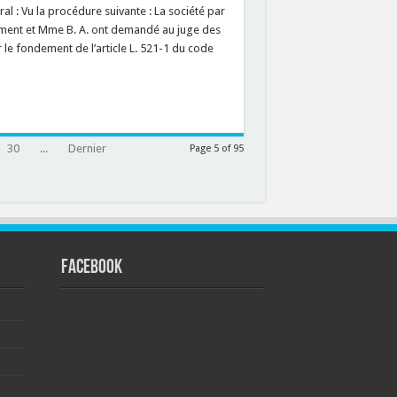
al : Vu la procédure suivante : La société par
ement et Mme B. A. ont demandé au juge des
 le fondement de l’article L. 521-1 du code
30
...
Dernier
Page 5 of 95
FACEBOOK