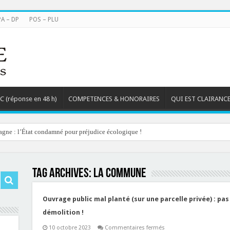
PA – DP
POS – PLU
TC (réponse en 48 h)
COMPETENCES & HONORAIRES
QUI EST CLAIRANCE
agne : l’État condamné pour préjudice écologique !
Tag Archives:
la COMMUNE
Ouvrage public mal planté (sur une parcelle privée) : pas 
démolition !
sur
10 octobre 2023
Commentaires fermés