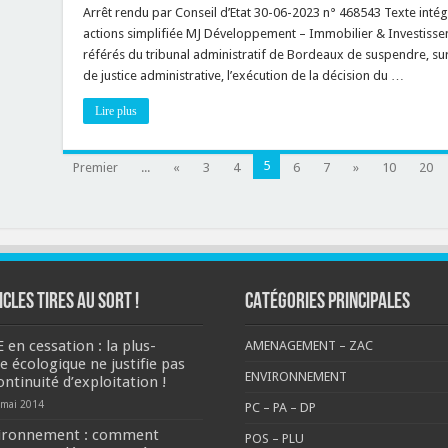
de
de
Arrêt rendu par Conseil d’Etat 30-06-2023 n° 468543 Texte intégr
travaux
préemption
?
actions simplifiée MJ Développement – Immobilier & Investiss
urbain
:
référés du tribunal administratif de Bordeaux de suspendre, sur
la
de justice administrative, l’exécution de la décision du …
construction
de
logements
Lire plus
mixtes
justifie
« par
nature »
5
Premier
...
«
3
4
6
la
7
»
10
20
décision
de
préemption
!
ICLES TIRES AU SORT !
CATÉGORIES PRINCIPALES
 en cessation : la plus-
AMENAGEMENT – ZAC
e écologique ne justifie pas
ENVIRONNEMENT
ontinuité d’exploitation !
 mai 2014
PC – PA – DP
ironnement : comment
POS – PLU