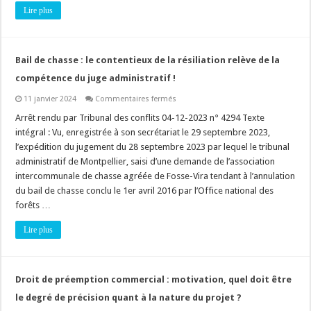
constituer
Lire plus
un
ensemble
immobilier
unique
?
Bail de chasse : le contentieux de la résiliation relève de la
compétence du juge administratif !
sur
11 janvier 2024
Commentaires fermés
Bail
de
Arrêt rendu par Tribunal des conflits 04-12-2023 n° 4294 Texte
chasse
intégral : Vu, enregistrée à son secrétariat le 29 septembre 2023,
:
le
l’expédition du jugement du 28 septembre 2023 par lequel le tribunal
contentieux
administratif de Montpellier, saisi d’une demande de l’association
de
la
intercommunale de chasse agréée de Fosse-Vira tendant à l’annulation
résiliation
relève
du bail de chasse conclu le 1er avril 2016 par l’Office national des
de
forêts …
la
compétence
du
Lire plus
juge
administratif
!
Droit de préemption commercial : motivation, quel doit être
le degré de précision quant à la nature du projet ?