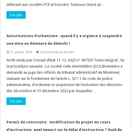
d’un
délivrant aux sociétés PCE et Foncière Toulouse Ouest un …
secteur
naturel
Lire plus
communal
en
zone
à
urbaniser
(AU)
Autorisations d’urbanisme : quand il y a urgence à suspendre
?
une mise en demeure de démolir !
sur
11 janvier 2024
Commentaires fermés
Autorisations
d’urbanisme
Arrêt rendu par Conseil d’Etat 11-12-2023 n° 407207 Texte intégral : Vu
:
la procédure suivante : La société civile immobilière (SCI) Brunetière a
quand
il
demandé au juge des référés du tribunal administratif de Montreuil,
y
statuant sur le fondement de l’article L. 521-1 du code de justice
a
urgence
administrative, d’ordonner la suspension de l’exécution des décisions
à
suspendre
des 26 octobre et 13 décembre 2022 par lesquelles …
une
mise
Lire plus
en
demeure
de
démolir
!
Permis de construire : modification du projet en cours
d’instruction, quel impact sur le délai d’instruction ? Quid du