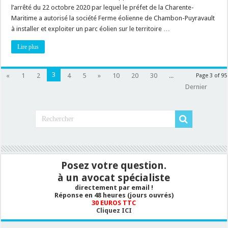
a
l’arrêté du 22 octobre 2020 par lequel le préfet de la Charente-
un
intérêt
Maritime a autorisé la société Ferme éolienne de Chambon-Puyravault
à
agir
à installer et exploiter un parc éolien sur le territoire …
contre
l’autorisation
Lire plus
environnementale,
mais
pas
le
département
3
«
1
2
4
5
»
10
20
30
...
Page 3 of 95
et
Dernier
la
région
!
Posez votre question.
à un avocat spécialiste
directement par email !
Réponse en 48 heures (jours ouvrés)
30 EUROS TTC
Cliquez ICI