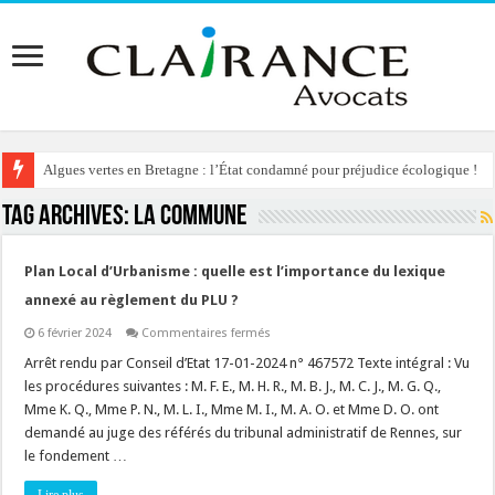
Algues vertes en Bretagne : l’État condamné pour préjudice écologique !
Tag Archives:
la COMMUNE
Plan Local d’Urbanisme : quelle est l’importance du lexique
annexé au règlement du PLU ?
sur
6 février 2024
Commentaires fermés
Plan
Local
Arrêt rendu par Conseil d’Etat 17-01-2024 n° 467572 Texte intégral : Vu
d’Urbanisme
les procédures suivantes : M. F. E., M. H. R., M. B. J., M. C. J., M. G. Q.,
:
quelle
Mme K. Q., Mme P. N., M. L. I., Mme M. I., M. A. O. et Mme D. O. ont
est
demandé au juge des référés du tribunal administratif de Rennes, sur
l’importance
du
le fondement …
lexique
annexé
au