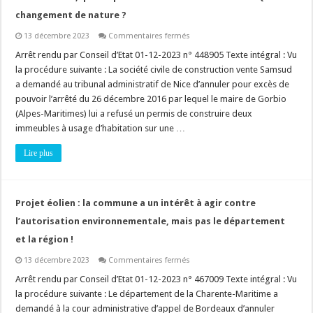
changement de nature ?
sur
13 décembre 2023
Commentaires fermés
Permis
de
Arrêt rendu par Conseil d’Etat 01-12-2023 n° 448905 Texte intégral : Vu
construire
la procédure suivante : La société civile de construction vente Samsud
:
modification
a demandé au tribunal administratif de Nice d’annuler pour excès de
du
pouvoir l’arrêté du 26 décembre 2016 par lequel le maire de Gorbio
projet
en
(Alpes-Maritimes) lui a refusé un permis de construire deux
cours
d’instruction,
immeubles à usage d’habitation sur une …
quel
impact
Lire plus
sur
le
délai
d’instruction
?
Quid
Projet éolien : la commune a un intérêt à agir contre
du
changement
l’autorisation environnementale, mais pas le département
de
nature
et la région !
?
sur
13 décembre 2023
Commentaires fermés
Projet
éolien
Arrêt rendu par Conseil d’Etat 01-12-2023 n° 467009 Texte intégral : Vu
:
la procédure suivante : Le département de la Charente-Maritime a
la
commune
demandé à la cour administrative d’appel de Bordeaux d’annuler