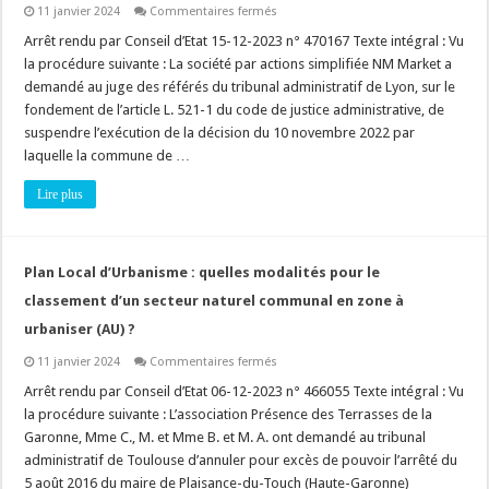
sur
11 janvier 2024
Commentaires fermés
Droit
de
Arrêt rendu par Conseil d’Etat 15-12-2023 n° 470167 Texte intégral : Vu
préemption
la procédure suivante : La société par actions simplifiée NM Market a
commercial
:
demandé au juge des référés du tribunal administratif de Lyon, sur le
motivation,
fondement de l’article L. 521-1 du code de justice administrative, de
quel
doit
suspendre l’exécution de la décision du 10 novembre 2022 par
être
le
laquelle la commune de …
degré
de
Lire plus
précision
quant
à
la
nature
du
Plan Local d’Urbanisme : quelles modalités pour le
projet
?
classement d’un secteur naturel communal en zone à
urbaniser (AU) ?
sur
11 janvier 2024
Commentaires fermés
Plan
Local
Arrêt rendu par Conseil d’Etat 06-12-2023 n° 466055 Texte intégral : Vu
d’Urbanisme
la procédure suivante : L’association Présence des Terrasses de la
:
quelles
Garonne, Mme C., M. et Mme B. et M. A. ont demandé au tribunal
modalités
administratif de Toulouse d’annuler pour excès de pouvoir l’arrêté du
pour
le
5 août 2016 du maire de Plaisance-du-Touch (Haute-Garonne)
classement