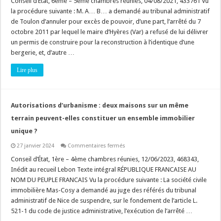
Conseil d’État, 6ème – 5ème chambres réunies, 04/08/2021, 433761 Vu
:
la procédure suivante : M. A… B… a demandé au tribunal administratif
reconstruire
à
de Toulon d’annuler pour excès de pouvoir, d’une part, l’arrêté du 7
l’identique
octobre 2011 par lequel le maire d’Hyères (Var) a refusé de lui délivrer
lorsqu’il
reste
un permis de construire pour la reconstruction à l’identique d’une
des
murs
bergerie, et, d’autre …
porteurs
!
Lire plus
Autorisations d’urbanisme : deux maisons sur un même
terrain peuvent-elles constituer un ensemble immobilier
unique ?
sur
27 janvier 2024
Commentaires fermés
Autorisations
d’urbanisme
Conseil d’État, 1ère – 4ème chambres réunies, 12/06/2023, 468343,
:
Inédit au recueil Lebon Texte intégral RÉPUBLIQUE FRANCAISE AU
deux
maisons
NOM DU PEUPLE FRANCAIS Vu la procédure suivante : La société civile
sur
immobilière Mas-Cosy a demandé au juge des référés du tribunal
un
même
administratif de Nice de suspendre, sur le fondement de l’article L.
terrain
peuvent-
521-1 du code de justice administrative, l’exécution de l’arrêté …
elles