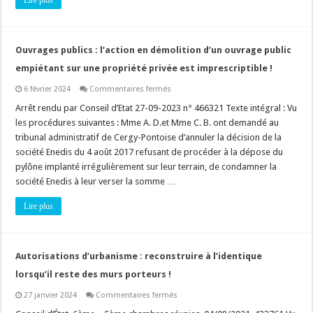
Lire plus
règlement
du
PLU
?
Ouvrages publics : l’action en démolition d’un ouvrage public
empiétant sur une propriété privée est imprescriptible !
sur
6 février 2024
Commentaires fermés
Ouvrages
publics
Arrêt rendu par Conseil d’Etat 27-09-2023 n° 466321 Texte intégral : Vu
:
les procédures suivantes : Mme A. D.et Mme C. B. ont demandé au
l’action
en
tribunal administratif de Cergy-Pontoise d’annuler la décision de la
démolition
société Enedis du 4 août 2017 refusant de procéder à la dépose du
d’un
ouvrage
pylône implanté irrégulièrement sur leur terrain, de condamner la
public
empiétant
société Enedis à leur verser la somme …
sur
une
Lire plus
propriété
privée
est
imprescriptible
!
Autorisations d’urbanisme : reconstruire à l’identique
lorsqu’il reste des murs porteurs !
sur
27 janvier 2024
Commentaires fermés
Autorisations
d’urbanisme