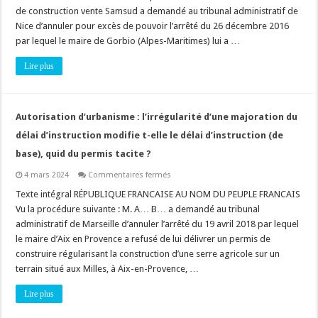
projet
de construction vente Samsud a demandé au tribunal administratif de
en
cours
Nice d’annuler pour excès de pouvoir l’arrêté du 26 décembre 2016
d’instruction
du
par lequel le maire de Gorbio (Alpes-Maritimes) lui a …
permis
de
Lire plus
construire
est-
il
possible
?
Autorisation d’urbanisme : l’irrégularité d’une majoration du
délai d’instruction modifie t-elle le délai d’instruction (de
base), quid du permis tacite ?
sur
4 mars 2024
Commentaires fermés
Autorisation
d’urbanisme
Texte intégral RÉPUBLIQUE FRANCAISE AU NOM DU PEUPLE FRANCAIS
:
Vu la procédure suivante : M. A… B… a demandé au tribunal
l’irrégularité
d’une
administratif de Marseille d’annuler l’arrêté du 19 avril 2018 par lequel
majoration
le maire d’Aix en Provence a refusé de lui délivrer un permis de
du
délai
construire régularisant la construction d’une serre agricole sur un
d’instruction
modifie
terrain situé aux Milles, à Aix-en-Provence, …
t-
elle
Lire plus
le
délai
d’instruction