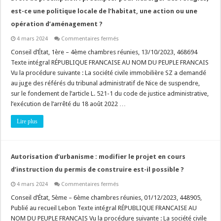
à
est-ce une politique locale de l’habitat, une action ou une
la
suite
opération d’aménagement ?
d’une
condamnation
?
sur
4 mars 2024
Commentaires fermés
Droit
de
Conseil d’État, 1ère – 4ème chambres réunies, 13/10/2023, 468694
préemption
Texte intégral RÉPUBLIQUE FRANCAISE AU NOM DU PEUPLE FRANCAIS
:
préempter
Vu la procédure suivante : La société civile immobilière SZ a demandé
pour
au juge des référés du tribunal administratif de Nice de suspendre,
héberger
des
sur le fondement de l’article L. 521-1 du code de justice administrative,
réfugiés,
est-
l’exécution de l’arrêté du 18 août 2022 …
ce
une
Lire plus
politique
locale
de
l’habitat,
une
action
Autorisation d’urbanisme : modifier le projet en cours
ou
une
d’instruction du permis de construire est-il possible ?
opération
d’aménagement
sur
4 mars 2024
Commentaires fermés
?
Autorisation
d’urbanisme
Conseil d’État, 5ème – 6ème chambres réunies, 01/12/2023, 448905,
:
Publié au recueil Lebon Texte intégral RÉPUBLIQUE FRANCAISE AU
modifier
le
NOM DU PEUPLE FRANCAIS Vu la procédure suivante : La société civile