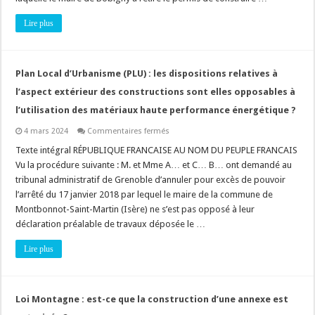
elle
au
Lire plus
bénéficiaire
de
l’autorisation
de
faire
des
Plan Local d’Urbanisme (PLU) : les dispositions relatives à
observations
orales
l’aspect extérieur des constructions sont elles opposables à
?
l’utilisation des matériaux haute performance énergétique ?
sur
4 mars 2024
Commentaires fermés
Plan
Local
Texte intégral RÉPUBLIQUE FRANCAISE AU NOM DU PEUPLE FRANCAIS
d’Urbanisme
Vu la procédure suivante : M. et Mme A… et C… B… ont demandé au
(PLU)
:
tribunal administratif de Grenoble d’annuler pour excès de pouvoir
les
l’arrêté du 17 janvier 2018 par lequel le maire de la commune de
dispositions
relatives
Montbonnot-Saint-Martin (Isère) ne s’est pas opposé à leur
à
l’aspect
déclaration préalable de travaux déposée le …
extérieur
des
Lire plus
constructions
sont
elles
opposables
à
l’utilisation
Loi Montagne : est-ce que la construction d’une annexe est
des
matériaux