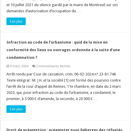
publique
et 10 juillet 2021 du silence gardé par le maire de Montreuil sur ses
:
construire
demandes d’autorisation d’occupation du …
sur
la
Lire plus
voie
publique
ou
construire
en
contiguïté,
Infraction au code de l’urbanisme : quid de la mise en
les
pouvoirs
conformité des lieux ou ouvrages ordonnée à la suite d’une
de
coordination
condamnation ?
du
maire
sur
4 mars 2024
Commentaires fermés
ne
Infraction
sont
au
Arrêt rendu par Cour de cassation, crim. 06-02-2024 n° 23-81.748
pas
code
les
Texte intégral : M. J H. et la société [1] ont formé des pourvois contre
de
mêmes
l’urbanisme
l’arrêt de la cour d’appel de Rennes, 11e chambre, en date du 2 mars
!
:
2023, qui, pour infraction au code de l’urbanisme, a condamné, le
quid
de
premier, à 5 000 € d’amende, la seconde, à 20 000 € …
la
mise
en
Lire plus
conformité
des
lieux
ou
ouvrages
Droit de préemption : préempter pour héberger des réfugiés,
ordonnée