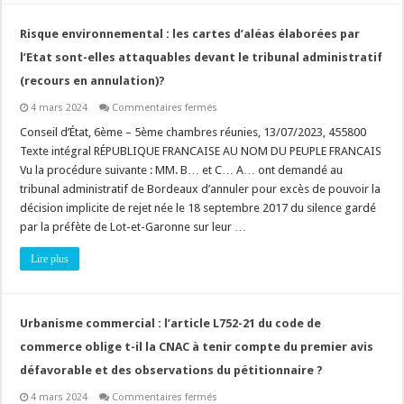
(de
base),
quid
Risque environnemental : les cartes d’aléas élaborées par
du
permis
l’Etat sont-elles attaquables devant le tribunal administratif
tacite
?
(recours en annulation)?
sur
4 mars 2024
Commentaires fermés
Risque
environnemental
Conseil d’État, 6ème – 5ème chambres réunies, 13/07/2023, 455800
:
Texte intégral RÉPUBLIQUE FRANCAISE AU NOM DU PEUPLE FRANCAIS
les
cartes
Vu la procédure suivante : MM. B… et C… A… ont demandé au
d’aléas
tribunal administratif de Bordeaux d’annuler pour excès de pouvoir la
élaborées
par
décision implicite de rejet née le 18 septembre 2017 du silence gardé
l’Etat
sont-
par la préfète de Lot-et-Garonne sur leur …
elles
attaquables
Lire plus
devant
le
tribunal
administratif
(recours
en
Urbanisme commercial : l’article L752-21 du code de
annulation)?
commerce oblige t-il la CNAC à tenir compte du premier avis
défavorable et des observations du pétitionnaire ?
sur
4 mars 2024
Commentaires fermés