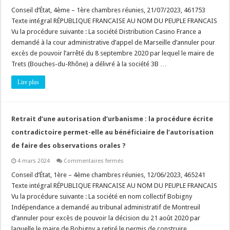
Urbanisme
commercial
Conseil d’État, 4ème – 1ère chambres réunies, 21/07/2023, 461753
:
Texte intégral RÉPUBLIQUE FRANCAISE AU NOM DU PEUPLE FRANCAIS
l’article
L752-
Vu la procédure suivante : La société Distribution Casino France a
21
demandé à la cour administrative d’appel de Marseille d’annuler pour
du
code
excès de pouvoir l’arrêté du 8 septembre 2020 par lequel le maire de
de
commerce
Trets (Bouches-du-Rhône) a délivré à la société 3B …
oblige
t-
Lire plus
il
la
CNAC
à
tenir
compte
Retrait d’une autorisation d’urbanisme : la procédure écrite
du
premier
contradictoire permet-elle au bénéficiaire de l’autorisation
avis
défavorable
de faire des observations orales ?
et
des
sur
4 mars 2024
Commentaires fermés
observations
Retrait
du
d’une
Conseil d’État, 1ère – 4ème chambres réunies, 12/06/2023, 465241
pétitionnaire
autorisation
?
Texte intégral RÉPUBLIQUE FRANCAISE AU NOM DU PEUPLE FRANCAIS
d’urbanisme
:
Vu la procédure suivante : La société en nom collectif Bobigny
la
Indépendance a demandé au tribunal administratif de Montreuil
procédure
écrite
d’annuler pour excès de pouvoir la décision du 21 août 2020 par
contradictoire
permet-
laquelle le maire de Bobigny a retiré le permis de construire …