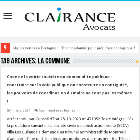
Algues vertes en Bretagne : l’État condamné pour préjudice écologique !
Tag Archives:
la COMMUNE
Code de la voirie routière ou domanialité publique :
construire sur la voie publique ou construire en contiguïté,
les pouvoirs de coordination du maire ne sont pas les mêmes
!
sur
4 mars 2024
Commentaires fermés
Code
de
Arrêt rendu par Conseil d’Etat 25-10-2023 n° 471052 Texte intégral : Vu
la
la procédure suivante : La société civile de construction-vente (SCCV)
voirie
routière
Villa Les Guilands a demandé au tribunal administratif de Montreuil
ou
d’annuler, d’une part, les décisions implicites de refus nées les 10 juin
domanialité