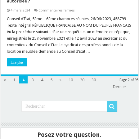
autorisée ?
haute
performance
sur
4 mars 2024
Commentaires fermés
énergétique
Loi
?
Montagne
Conseil d’État, 5ème – 6ème chambres réunies, 26/06/2023, 458799
:
Texte intégral RÉPUBLIQUE FRANCAISE AU NOM DU PEUPLE FRANCAIS
est-
ce
Vu la procédure suivante : Par une requête et un mémoire en réplique,
que
enregistrés le 25 novembre 2021 et le 12 avril 2023 au secrétariat du
la
construction
contentieux du Conseil d’Etat, le syndicat des professionnels de la
d’une
annexe
location meublée demande au Conseil d’Etat …
est
autorisée
Lire plus
?
2
«
1
3
4
5
»
10
20
30
...
Page 2 of 95
Dernier
Posez votre question.