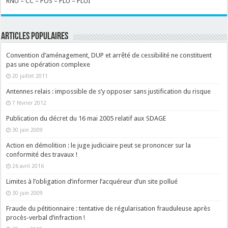
RNU – CC – POS – PLU – PLUI
ARTICLES POPULAIRES
Convention d’aménagement, DUP et arrêté de cessibilité ne constituent
pas une opération complexe
20 juillet 2011
Antennes relais : impossible de s’y opposer sans justification du risque
7 février 2012
Publication du décret du 16 mai 2005 relatif aux SDAGE
30 juin 2009
Action en démolition : le juge judiciaire peut se prononcer sur la
conformité des travaux !
26 avril 2016
Limites à l’obligation d’informer l’acquéreur d’un site pollué
30 juin 2009
Fraude du pétitionnaire : tentative de régularisation frauduleuse après
procès-verbal d’infraction !