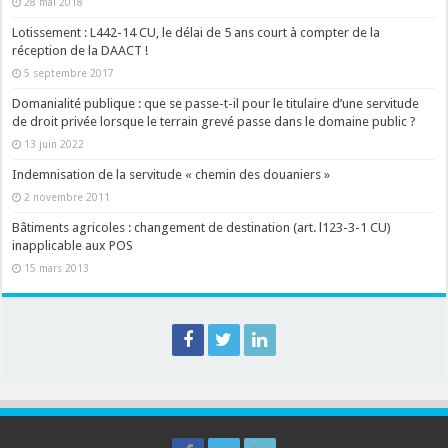
28 mai 2018
Lotissement : L442-14 CU, le délai de 5 ans court à compter de la
réception de la DAACT !
5 septembre 2017
Domanialité publique : que se passe-t-il pour le titulaire d’une servitude
de droit privée lorsque le terrain grevé passe dans le domaine public ?
13 juin 2022
Indemnisation de la servitude « chemin des douaniers »
2 novembre 2011
Bâtiments agricoles : changement de destination (art. l123-3-1 CU)
inapplicable aux POS
15 mars 2013