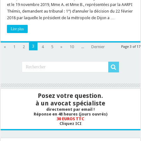
bien
et le 19 novembre 2019, Mme A. et Mme B., représentées par la AARPI
faire
Thémis, demandent au tribunal : 1°) d’annuler la décision du 22 février
la
différence
2018 par laquelle le président de la métropole de Dijon a …
entre
Travaux
d’extension
Lire plus
du
réseau
d’assainissement
collectif
3
«
1
2
4
5
»
10
...
Dernier
Page 3 of 17
et
travaux
de
raccordement
?
Posez votre question.
à un avocat spécialiste
directement par email !
Réponse en 48 heures (jours ouvrés)
30 EUROS TTC
Cliquez ICI