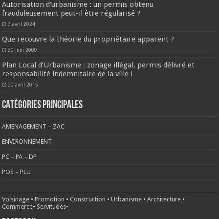
Autorisation d’urbanisme : un permis obtenu
frauduleusement peut-il être régularisé ?
3 avril 2024
Que recouvre la théorie du propriétaire apparent ?
30 juin 2009
Plan Local d’Urbanisme : zonage illégal, permis délivré et
responsabilité indemnitaire de la ville !
20 avril 2015
CATÉGORIES PRINCIPALES
AMENAGEMENT – ZAC
ENVIRONNEMENT
PC – PA – DP
POS – PLU
Voisinage
•
Promotion
•
Construction
•
Urbanisme
•
Architecture
•
Commerce
•
Servitudes
•