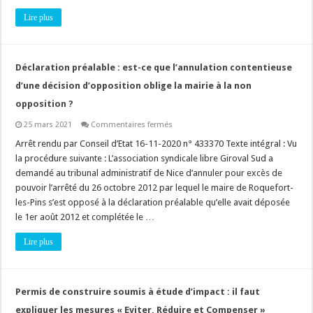
?
Lire plus
Déclaration préalable : est-ce que l’annulation contentieuse
d’une décision d’opposition oblige la mairie à la non
opposition ?
sur
25 mars 2021
Commentaires fermés
Déclaration
préalable
Arrêt rendu par Conseil d’Etat 16-11-2020 n° 433370 Texte intégral : Vu
:
la procédure suivante : L’association syndicale libre Giroval Sud a
est-
ce
demandé au tribunal administratif de Nice d’annuler pour excès de
que
pouvoir l’arrêté du 26 octobre 2012 par lequel le maire de Roquefort-
l’annulation
contentieuse
les-Pins s’est opposé à la déclaration préalable qu’elle avait déposée
d’une
décision
le 1er août 2012 et complétée le …
d’opposition
oblige
Lire plus
la
mairie
à
la
non
opposition
Permis de construire soumis à étude d’impact : il faut
?
expliquer les mesures « Eviter, Réduire et Compenser »