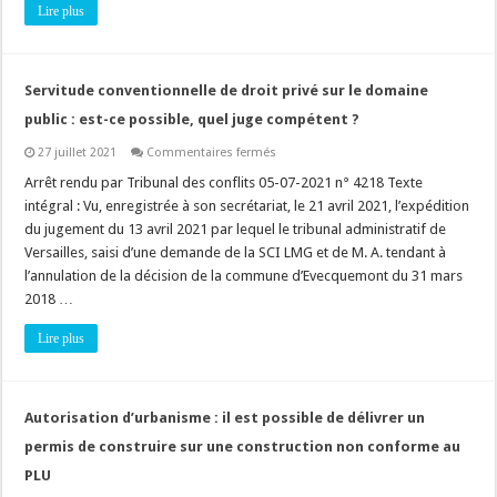
Lire plus
Servitude conventionnelle de droit privé sur le domaine
public : est-ce possible, quel juge compétent ?
sur
27 juillet 2021
Commentaires fermés
Servitude
conventionnelle
Arrêt rendu par Tribunal des conflits 05-07-2021 n° 4218 Texte
de
intégral : Vu, enregistrée à son secrétariat, le 21 avril 2021, l’expédition
droit
privé
du jugement du 13 avril 2021 par lequel le tribunal administratif de
sur
Versailles, saisi d’une demande de la SCI LMG et de M. A. tendant à
le
domaine
l’annulation de la décision de la commune d’Evecquemont du 31 mars
public
:
2018 …
est-
ce
Lire plus
possible,
quel
juge
compétent
?
Autorisation d’urbanisme : il est possible de délivrer un
permis de construire sur une construction non conforme au
PLU