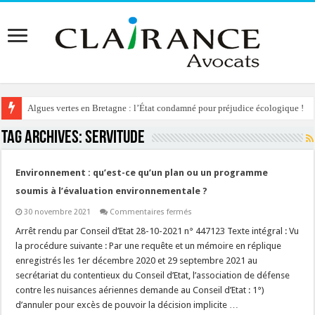
Algues vertes en Bretagne : l’État condamné pour préjudice écologique !
Tag Archives:
servitude
Environnement : qu’est-ce qu’un plan ou un programme
soumis à l’évaluation environnementale ?
sur
30 novembre 2021
Commentaires fermés
Environnement
:
Arrêt rendu par Conseil d’Etat 28-10-2021 n° 447123 Texte intégral : Vu
qu’est-
la procédure suivante : Par une requête et un mémoire en réplique
ce
qu’un
enregistrés les 1er décembre 2020 et 29 septembre 2021 au
plan
secrétariat du contentieux du Conseil d’Etat, l’association de défense
ou
un
contre les nuisances aériennes demande au Conseil d’Etat : 1°)
programme
soumis
d’annuler pour excès de pouvoir la décision implicite …
à