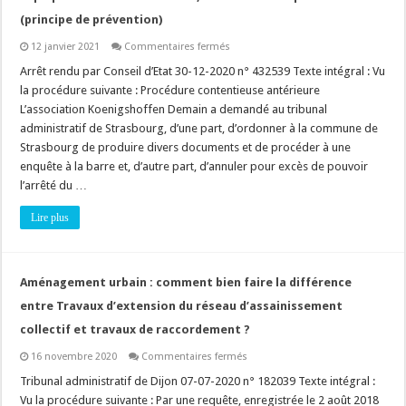
(principe de prévention)
sur
12 janvier 2021
Commentaires fermés
Permis
de
Arrêt rendu par Conseil d’Etat 30-12-2020 n° 432539 Texte intégral : Vu
construire
la procédure suivante : Procédure contentieuse antérieure
soumis
à
L’association Koenigshoffen Demain a demandé au tribunal
étude
administratif de Strasbourg, d’une part, d’ordonner à la commune de
d’impact
:
Strasbourg de produire divers documents et de procéder à une
il
faut
enquête à la barre et, d’autre part, d’annuler pour excès de pouvoir
expliquer
l’arrêté du …
les
mesures
«
Lire plus
Eviter,
Réduire
et
Compenser
»
Aménagement urbain : comment bien faire la différence
(principe
de
entre Travaux d’extension du réseau d’assainissement
prévention)
collectif et travaux de raccordement ?
sur
16 novembre 2020
Commentaires fermés
Aménagement
urbain
Tribunal administratif de Dijon 07-07-2020 n° 182039 Texte intégral :
:
Vu la procédure suivante : Par une requête, enregistrée le 2 août 2018
comment