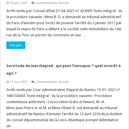
sur
18 juin 2021
Commentaires fermés
Autorisation
d’urbanisme
Arrêt rendu par Conseil d’Etat 07-04-2021 n° 433609 Texte intégral : Vu
:
la procédure suivante : Mme B. D. a demandé au tribunal administratif
il
est
de Paris d’annuler pour excès de pouvoir l’arrêté du 2 janvier 2017 par
possible
lequel la maire de Paris a délivré à la société civile immobilière du 144,
de
délivrer
rue de la Tour un permis de construire en vue …
un
permis
de
Lire plus
construire
sur
une
construction
non
Servitude de marchepied : qui peut l’invoquer ? quel intérêt à
conforme
au
agir ?
PLU
sur
11 mai 2021
Commentaires fermés
Servitude
de
Arrêt rendu par Cour administrative d’appel de Nantes 15-01-2021 n°
marchepied
18NT04365 Texte intégral : Vu la procédure suivante : Procédure
:
qui
contentieuse antérieure : L’association Erdre et Nature, M. et
peut
Mme Jean-Pierre A. et M. et Mme Olivier B. ont demandé au tribunal
l’invoquer
?
administratif de Nantes d’annuler l’arrêté du 12 avril 2016 du président
quel
intérêt
du conseil départemental de la Loire-Atlantique portant délimitation
à
de …
agir