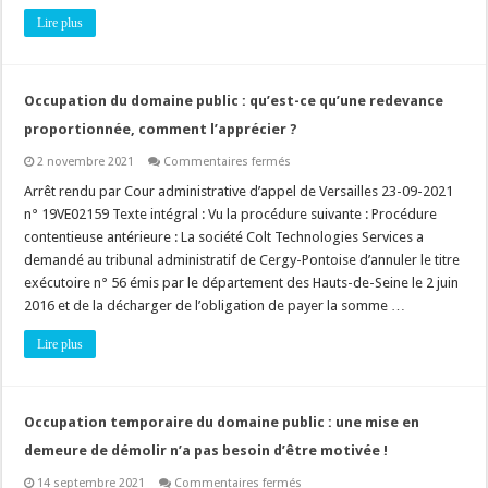
l’évaluation
Lire plus
environnementale
?
Occupation du domaine public : qu’est-ce qu’une redevance
proportionnée, comment l’apprécier ?
sur
2 novembre 2021
Commentaires fermés
Occupation
du
Arrêt rendu par Cour administrative d’appel de Versailles 23-09-2021
domaine
n° 19VE02159 Texte intégral : Vu la procédure suivante : Procédure
public
:
contentieuse antérieure : La société Colt Technologies Services a
qu’est-
demandé au tribunal administratif de Cergy-Pontoise d’annuler le titre
ce
qu’une
exécutoire n° 56 émis par le département des Hauts-de-Seine le 2 juin
redevance
proportionnée,
2016 et de la décharger de l’obligation de payer la somme …
comment
l’apprécier
Lire plus
?
Occupation temporaire du domaine public : une mise en
demeure de démolir n’a pas besoin d’être motivée !
sur
14 septembre 2021
Commentaires fermés