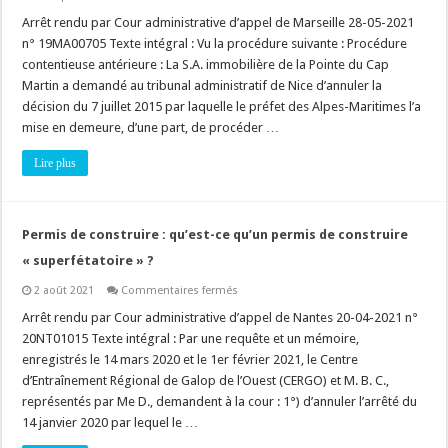
Occupation
temporaire
Arrêt rendu par Cour administrative d’appel de Marseille 28-05-2021
du
n° 19MA00705 Texte intégral : Vu la procédure suivante : Procédure
domaine
public
contentieuse antérieure : La S.A. immobilière de la Pointe du Cap
:
Martin a demandé au tribunal administratif de Nice d’annuler la
une
mise
décision du 7 juillet 2015 par laquelle le préfet des Alpes-Maritimes l’a
en
demeure
mise en demeure, d’une part, de procéder …
de
démolir
Lire plus
n’a
pas
besoin
d’être
motivée
!
Permis de construire : qu’est-ce qu’un permis de construire
« superfétatoire » ?
sur
2 août 2021
Commentaires fermés
Permis
de
Arrêt rendu par Cour administrative d’appel de Nantes 20-04-2021 n°
construire
20NT01015 Texte intégral : Par une requête et un mémoire,
:
qu’est-
enregistrés le 14 mars 2020 et le 1er février 2021, le Centre
ce
d’Entraînement Régional de Galop de l’Ouest (CERGO) et M. B. C.,
qu’un
permis
représentés par Me D., demandent à la cour : 1°) d’annuler l’arrêté du
de
construire
14 janvier 2020 par lequel le …
« superfétatoire »
?