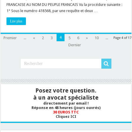
pour
FRANCAISE AU NOM DU PEUPLE FRANCAIS Vu la procédure suivante :
qu’une
commune
1° Sous le numéro 418568, par une requête et deux …
soit
dispensée
Lire plus
de
respecter
le
quota
?
4
Premier
...
«
2
3
5
6
»
10
...
Page 4 of 17
Dernier
Posez votre question.
à un avocat spécialiste
directement par email !
Réponse en 48 heures (jours ouvrés)
30 EUROS TTC
Cliquez ICI