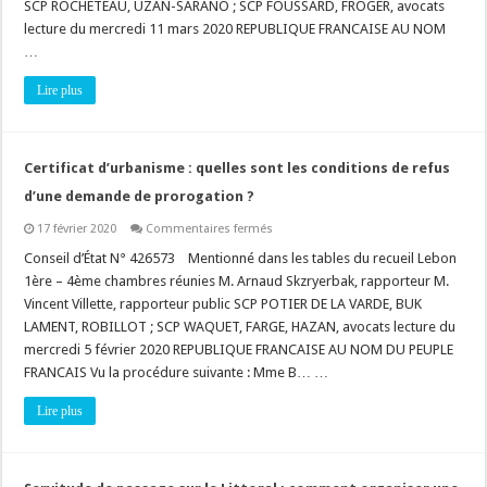
SCP ROCHETEAU, UZAN-SARANO ; SCP FOUSSARD, FROGER, avocats
peut
être
lecture du mercredi 11 mars 2020 REPUBLIQUE FRANCAISE AU NOM
sérieusement
…
précisé
!
Lire plus
Certificat d’urbanisme : quelles sont les conditions de refus
d’une demande de prorogation ?
sur
17 février 2020
Commentaires fermés
Certificat
d’urbanisme
Conseil d’État N° 426573 Mentionné dans les tables du recueil Lebon
:
1ère – 4ème chambres réunies M. Arnaud Skzryerbak, rapporteur M.
quelles
sont
Vincent Villette, rapporteur public SCP POTIER DE LA VARDE, BUK
les
LAMENT, ROBILLOT ; SCP WAQUET, FARGE, HAZAN, avocats lecture du
conditions
de
mercredi 5 février 2020 REPUBLIQUE FRANCAISE AU NOM DU PEUPLE
refus
d’une
FRANCAIS Vu la procédure suivante : Mme B… …
demande
de
Lire plus
prorogation
?