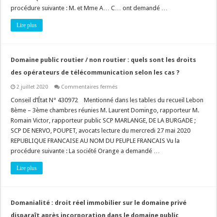
création
d’une
procédure suivante : M. et Mme A… C… ont demandé …
servitude
de
Lire plus
passage
!
Domaine public routier / non routier : quels sont les droits
des opérateurs de télécommunication selon les cas ?
sur
2 juillet 2020
Commentaires fermés
Domaine
public
Conseil d’État N° 430972 Mentionné dans les tables du recueil Lebon
routier
8ème – 3ème chambres réunies M. Laurent Domingo, rapporteur M.
/
non
Romain Victor, rapporteur public SCP MARLANGE, DE LA BURGADE ;
routier
SCP DE NERVO, POUPET, avocats lecture du mercredi 27 mai 2020
:
quels
REPUBLIQUE FRANCAISE AU NOM DU PEUPLE FRANCAIS Vu la
sont
les
procédure suivante : La société Orange a demandé …
droits
des
Lire plus
opérateurs
de
télécommunication
selon
les
cas
Domanialité : droit réel immobilier sur le domaine privé
?
disparaît après incorporation dans le domaine public