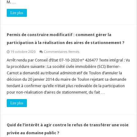
M. …
Lire plus
Permis de construire modificatif : comment gérer la
participation à la réalisation des aires de stationnement ?
sur
19 octobre 2020
Commentaires fermés
Permis
de
Arrêt rendu par Conseil d’Etat 07-10-2020 n° 426477 Texte intégral : Vu
construire
la procédure suivante : La société civile immobilière (SCI) Berrier-
modificatif
:
Carnot a demandé au tribunal administratif de Toulon d’annuler la
comment
décision du 20 janvier 2014 du maire de Toulon rejetant sa demande
gérer
la
tendant à confirmer qu’elle n’était plus redevable de la participation
participation
à
pour non-réalisation d’aires de stationnement, du fait …
la
réalisation
Lire plus
des
aires
de
stationnement
?
Quid de l’intérêt à agir contre le refus de transférer une voie
privée au domaine public ?