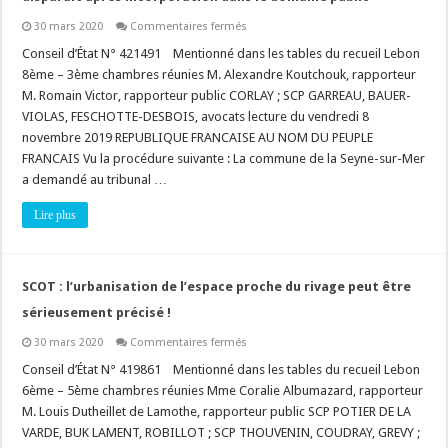
sur
30 mars 2020
Commentaires fermés
Domanialité
:
Conseil d’État N° 421491 Mentionné dans les tables du recueil Lebon
droit
8ème – 3ème chambres réunies M. Alexandre Koutchouk, rapporteur
réel
immobilier
M. Romain Victor, rapporteur public CORLAY ; SCP GARREAU, BAUER-
sur
VIOLAS, FESCHOTTE-DESBOIS, avocats lecture du vendredi 8
le
domaine
novembre 2019 REPUBLIQUE FRANCAISE AU NOM DU PEUPLE
privé
disparaît
FRANCAIS Vu la procédure suivante : La commune de la Seyne-sur-Mer
après
a demandé au tribunal …
incorporation
dans
le
Lire plus
domaine
public
SCOT : l’urbanisation de l’espace proche du rivage peut être
sérieusement précisé !
sur
30 mars 2020
Commentaires fermés
SCOT
:
Conseil d’État N° 419861 Mentionné dans les tables du recueil Lebon
l’urbanisation
6ème – 5ème chambres réunies Mme Coralie Albumazard, rapporteur
de
l’espace
M. Louis Dutheillet de Lamothe, rapporteur public SCP POTIER DE LA
proche
VARDE, BUK LAMENT, ROBILLOT ; SCP THOUVENIN, COUDRAY, GREVY ;
du
rivage