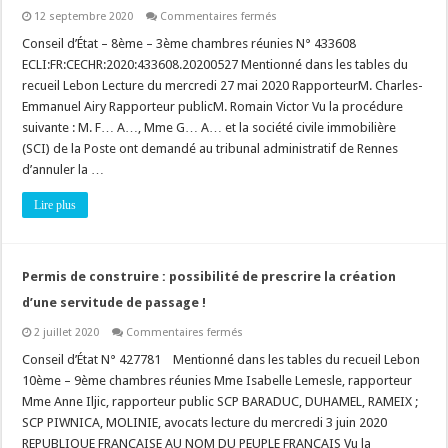
sur
12 septembre 2020
Commentaires fermés
Quid
de
Conseil d’État – 8ème – 3ème chambres réunies N° 433608
l’intérêt
ECLI:FR:CECHR:2020:433608.20200527 Mentionné dans les tables du
à
agir
recueil Lebon Lecture du mercredi 27 mai 2020 RapporteurM. Charles-
contre
Emmanuel Airy Rapporteur publicM. Romain Victor Vu la procédure
le
refus
suivante : M. F… A…, Mme G… A… et la société civile immobilière
de
transférer
(SCI) de la Poste ont demandé au tribunal administratif de Rennes
une
d’annuler la …
voie
privée
au
Lire plus
domaine
public
?
Permis de construire : possibilité de prescrire la création
d’une servitude de passage !
sur
2 juillet 2020
Commentaires fermés
Permis
de
Conseil d’État N° 427781 Mentionné dans les tables du recueil Lebon
construire
10ème – 9ème chambres réunies Mme Isabelle Lemesle, rapporteur
:
possibilité
Mme Anne Iljic, rapporteur public SCP BARADUC, DUHAMEL, RAMEIX ;
de
SCP PIWNICA, MOLINIE, avocats lecture du mercredi 3 juin 2020
prescrire
la
REPUBLIQUE FRANCAISE AU NOM DU PEUPLE FRANCAIS Vu la