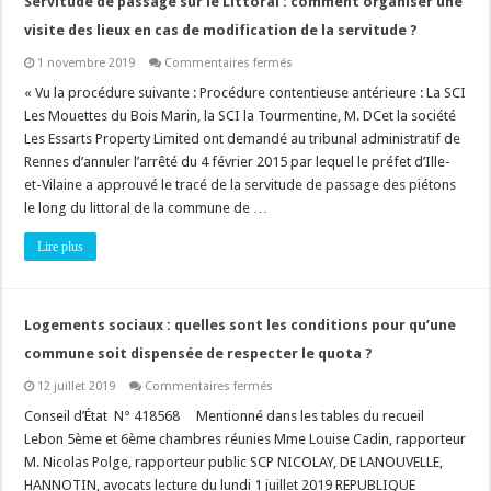
Servitude de passage sur le Littoral : comment organiser une
visite des lieux en cas de modification de la servitude ?
sur
1 novembre 2019
Commentaires fermés
Servitude
de
« Vu la procédure suivante : Procédure contentieuse antérieure : La SCI
passage
Les Mouettes du Bois Marin, la SCI la Tourmentine, M. DCet la société
sur
le
Les Essarts Property Limited ont demandé au tribunal administratif de
Littoral
Rennes d’annuler l’arrêté du 4 février 2015 par lequel le préfet d’Ille-
:
comment
et-Vilaine a approuvé le tracé de la servitude de passage des piétons
organiser
une
le long du littoral de la commune de …
visite
des
Lire plus
lieux
en
cas
de
modification
de
Logements sociaux : quelles sont les conditions pour qu’une
la
servitude
commune soit dispensée de respecter le quota ?
?
sur
12 juillet 2019
Commentaires fermés
Logements
sociaux
Conseil d’État N° 418568 Mentionné dans les tables du recueil
:
Lebon 5ème et 6ème chambres réunies Mme Louise Cadin, rapporteur
quelles
sont
M. Nicolas Polge, rapporteur public SCP NICOLAY, DE LANOUVELLE,
les
HANNOTIN, avocats lecture du lundi 1 juillet 2019 REPUBLIQUE
conditions