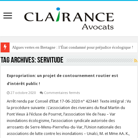
Algues vertes en Bretagne : l’État condamné pour préjudice écologique !
Tag Archives:
servitude
Expropriation: un projet de contournement routier est
d’intérêt public !
sur
27 octobre 2020
Commentaires fermés
Expropriation:
un
Arrêt rendu par Conseil d’Etat 17-06-2020 n° 423441 Texte intégral : Vu
projet
la procédure suivante : L’association des riverains du Real Martin du
de
contournement
Pont Vieux à l’écluse de Pourret, l’association Vie de l’eau – Var
routier
inondations écologisme, l’association syndicale autorisée des
est
d’intérêt
arrosants de Serre-Menu-Pierrefeu-du-Var, l’Union nationale des
public
!
associations de lutte contre les inondations – Unalci, M. et Mme AA. K.,