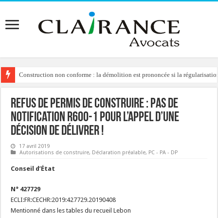
Construction non conforme : la démolition est prononcée si la régularisation
Refus de permis de construire : pas de
notification R600-1 pour l’appel d’une
décision de délivrer !
17 avril 2019
Autorisations de construire
,
Déclaration préalable
,
PC - PA - DP
Conseil d’État
N° 427729
ECLI:FR:CECHR:2019:427729.20190408
Mentionné dans les tables du recueil Lebon