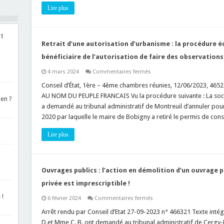
l’Etat
Lire plus
sont-
elles
attaquables
devant
le
-1
tribunal
Retrait d’une autorisation d’urbanisme : la procédure é
administratif
(recours
bénéficiaire de l’autorisation de faire des observations
en
annulation)?
sur
4 mars 2024
Commentaires fermés
Retrait
d’une
Conseil d’État, 1ère – 4ème chambres réunies, 12/06/2023, 46
autorisation
AU NOM DU PEUPLE FRANCAIS Vu la procédure suivante : La soc
d’urbanisme
ien ?
:
a demandé au tribunal administratif de Montreuil d’annuler pou
la
2020 par laquelle le maire de Bobigny a retiré le permis de con
procédure
écrite
contradictoire
Lire plus
permet-
elle
au
bénéficiaire
de
l’autorisation
Ouvrages publics : l’action en démolition d’un ouvrage 
de
faire
privée est imprescriptible !
des
observations
 !
sur
6 février 2024
Commentaires fermés
orales
Ouvrages
?
publics
Arrêt rendu par Conseil d’Etat 27-09-2023 n° 466321 Texte intég
:
D.et Mme C. B. ont demandé au tribunal administratif de Cergy-P
l’action