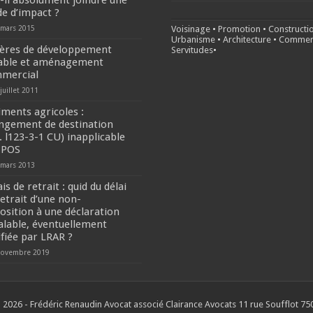
t-il absolument joindre une
de d’impact ?
 mars 2015
Voisinage
•
Promotion
•
Constructi
Urbanisme
•
Architecture
•
Commer
tères de développement
Servitudes
•
able et aménagement
mercial
juillet 2011
iments agricoles :
ngement de destination
. l123-3-1 CU) inapplicable
 POS
 mars 2013
is de retrait : quid du délai
retrait d’une non-
osition à une déclaration
alable, éventuellement
ifiée par LRAR ?
novembre 2019
 2026 - Frédéric Renaudin Avocat associé Clairance Avocats 11 rue Soufflot 750