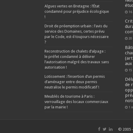
fau
étu
Algues vertes en Bretagne : l’État
condamné pour préjudice écologique
16
!
Cri
Droit de préemption urbain : l’avis du
dur
service des Domaines, certes prévu
com
par le Code, est-il toujours nécessaire
20 
?
Bât
Reconstruction de chalets d’alpage :
cha
le préfet condamné à délivrer
(art
l’autorisation malgré des travaux sans
aux
autorisation !
15
Lotissement : l’insertion d’un permis
Déla
d’aménager entre deux permis
de 
neutralise le permis modificatif !
opp
pré
Meublés de tourisme à Paris :
not
verrouillage des locaux commerciaux
par la mairie !
1 
© 2005 -