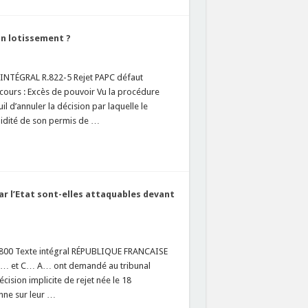
un lotissement ?
 INTÉGRAL R.822-5 Rejet PAPC défaut
cours : Excès de pouvoir Vu la procédure
l d’annuler la décision par laquelle le
alidité de son permis de …
ar l’Etat sont-elles attaquables devant
5800 Texte intégral RÉPUBLIQUE FRANCAISE
B… et C… A… ont demandé au tribunal
ision implicite de rejet née le 18
nne sur leur …