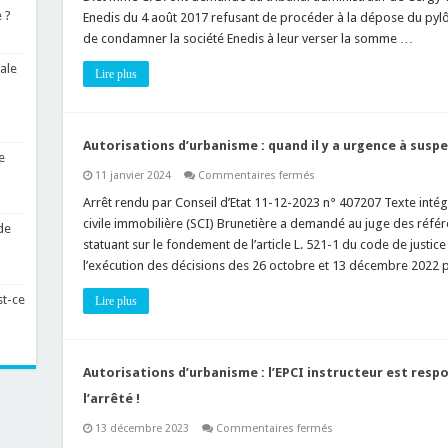
en
 ?
Enedis du 4 août 2017 refusant de procéder à la dépose du pylôn
démolition
de condamner la société Enedis à leur verser la somme …
d’un
ouvrage
public
ale
Lire plus
empiétant
sur
une
propriété
privée
est
Autorisations d’urbanisme : quand il y a urgence à susp
imprescriptible
e
!
sur
11 janvier 2024
Commentaires fermés
Autorisations
d’urbanisme
Arrêt rendu par Conseil d’Etat 11-12-2023 n° 407207 Texte intégra
:
civile immobilière (SCI) Brunetière a demandé au juge des référé
quand
de
il
statuant sur le fondement de l’article L. 521-1 du code de justic
y
l’exécution des décisions des 26 octobre et 13 décembre 2022 
a
urgence
à
st-ce
Lire plus
suspendre
une
mise
en
demeure
de
Autorisations d’urbanisme : l’EPCI instructeur est resp
démolir
!
l’arrêté !
sur
13 décembre 2023
Commentaires fermés
Autorisations