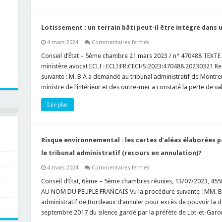
t-
elle
le
délai
d’instruction
Lotissement : un terrain bâti peut-il être intégré dans 
(de
base),
sur
4 mars 2024
Commentaires fermés
quid
Lotissement
du
:
Conseil d’État – 5ème chambre 21 mars 2023 / n° 470488 TEXTE
permis
un
tacite
ministère avocat ECLI : ECLI:FR:CECHS:2023:470488.20230321 Re
terrain
?
bâti
suivante : M. B A a demandé au tribunal administratif de Montreui
peut-
ministre de l’intérieur et des outre-mer a constaté la perte de v
il
être
intégré
Lire plus
dans
un
lotissement
?
Risque environnemental : les cartes d’aléas élaborées p
le tribunal administratif (recours en annulation)?
sur
4 mars 2024
Commentaires fermés
Risque
environnemental
Conseil d’État, 6ème – 5ème chambres réunies, 13/07/2023, 45
:
AU NOM DU PEUPLE FRANCAIS Vu la procédure suivante : MM. 
les
cartes
administratif de Bordeaux d’annuler pour excès de pouvoir la déc
d’aléas
septembre 2017 du silence gardé par la préfète de Lot-et-Garo
élaborées
par