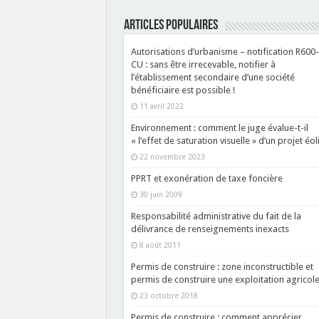
ARTICLES POPULAIRES
Autorisations d’urbanisme – notification R600
CU : sans être irrecevable, notifier à
l’établissement secondaire d’une société
bénéficiaire est possible !
11 avril 2022
Environnement : comment le juge évalue-t-il
« l’effet de saturation visuelle » d’un projet éol
22 novembre 2023
PPRT et exonération de taxe foncière
30 juin 2009
Responsabilité administrative du fait de la
délivrance de renseignements inexacts
8 août 2011
Permis de construire : zone inconstructible et
permis de construire une exploitation agricole
23 octobre 2018
Permis de construire : comment apprécier