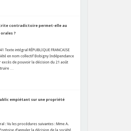
crite contradictoire permet-elle au
 orales ?
5241 Texte intégral RÉPUBLIQUE FRANCAISE
iété en nom collectif Bobigny Indépendance
r excès de pouvoir la décision du 21 août
struire …
public empiétant sur une propriété
ral : Vu les procédures suivantes : Mme A.
ontoise d’annuler la décision de la société