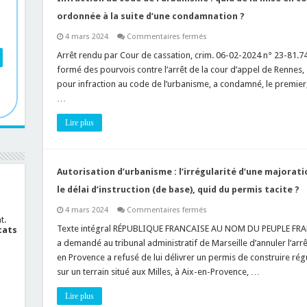
à
l’économie
ordonnée à la suite d’une condamnation ?
générale
du
sur
4 mars 2024
Commentaires fermés
plan
Infraction
au
Arrêt rendu par Cour de cassation, crim. 06-02-2024 n° 23-81.748 T
code
formé des pourvois contre l’arrêt de la cour d’appel de Rennes,
de
l’urbanisme
pour infraction au code de l’urbanisme, a condamné, le premier,
:
…
quid
de
la
Lire plus
mise
en
conformité
des
lieux
ou
Autorisation d’urbanisme : l’irrégularité d’une majoratio
ouvrages
ordonnée
le délai d’instruction (de base), quid du permis tacite ?
à
la
sur
4 mars 2024
Commentaires fermés
suite
Autorisation
t.
d’une
d’urbanisme
Texte intégral RÉPUBLIQUE FRANCAISE AU NOM DU PEUPLE FRAN
cats
condamnation
:
?
a demandé au tribunal administratif de Marseille d’annuler l’arrê
l’irrégularité
d’une
en Provence a refusé de lui délivrer un permis de construire régu
majoration
sur un terrain situé aux Milles, à Aix-en-Provence, …
du
délai
d’instruction
Lire plus
modifie