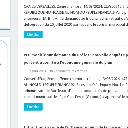
PLU
:
CAA de VERSAILLES, 2ème chambre, 14/03/2024, 22VE00715, Inédi
la
RÉPUBLIQUE FRANCAISE AU NOM DU PEUPLE FRANCAIS Vu la proc
création
d’un
antérieure : M. B… A… a demandé au tribunal administratif de Vers
emplacement
délibération du 20 juillet 2020 par laquelle le conseil municipa
réservé
pour
« espace
Lire plus
paysager
à
protéger »
doit
présenter
un
PLU modifié sur demande du Préfet : nouvelle enquête p
intérêt
écologique
portent atteinte à l’économie générale du plan
e
réel
!
sur
19 août 2024
Commentaires fermés
PLU
modifié
Conseil d’État, 2ème – 7ème chambres réunies, 13/06/2024, 47
sur
AU NOM DU PEUPLE FRANCAIS 1° Les sociétés Piquey-Nord et P
demande
du
administratif de Bordeaux d’annuler pour excès de pouvoir la dél
Préfet
conseil municipal de Lège-Cap-Ferret (Gironde) a approuvé le 
:
nouvelle
enquête
Lire plus
publique
lorsque
lesdites
modifications
portent
atteinte
Infraction au code de l’urbanisme : quid de la mise en 