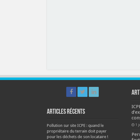
ART
ICPE
Articles récents
d’ex
con
1 j
Pollution sur site ICPE : quand le
propriétaire du terrain doit payer
Per
pour les déchets de son locataire !