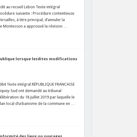
t au recueil Lebon Texte intégral
édure suivante : Procédure contentieuse
ailles, à titre principal, d’annuler la
l de Montesson a approuvé la révision …
ublique lorsque lesdites modifications
3684 Texte intégral RÉPUBLIQUE FRANCAISE
iquey-Sud ont demandé au tribunal
ibération du 18 juillet 2019 par laquelle le
plan local d’urbanisme de la commune en …
conformité des lieux ou ouvrages