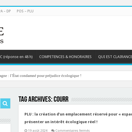
PA – DP
POS – PLU
TC (réponse en 48 h)
COMPETENCES & HONORAIRES
QUI EST CLAIRANCE
agne : l’État condamné pour préjudice écologique !
Tag Archives:
courr
PLU : la création d’un emplacement réservé pour « espa
présenter un intérêt écologique réel !
sur
19 août 2024
Commentaires fermés