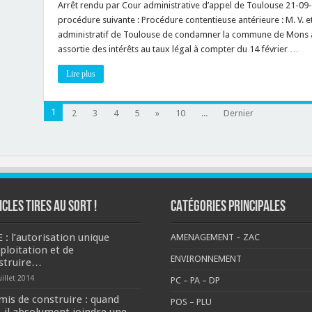
d’urbanisme
Arrêt rendu par Cour administrative d’appel de Toulouse 21-09-
:
procédure suivante : Procédure contentieuse antérieure : M. V.
l’EPCI
instructeur
administratif de Toulouse de condamner la commune de Mons à
est
assortie des intérêts au taux légal à compter du 14 février …
responsable
des
irrégularités
Lire plus
entachant
l’arrêté
!
1
2
3
4
5
»
10
...
Dernier
ICLES TIRES AU SORT !
CATÉGORIES PRINCIPALES
 : l’autorisation unique
AMENAGEMENT – ZAC
ploitation et de
ENVIRONNEMENT
struire…
uillet 2014
PC – PA – DP
mis de construire : quand
POS – PLU