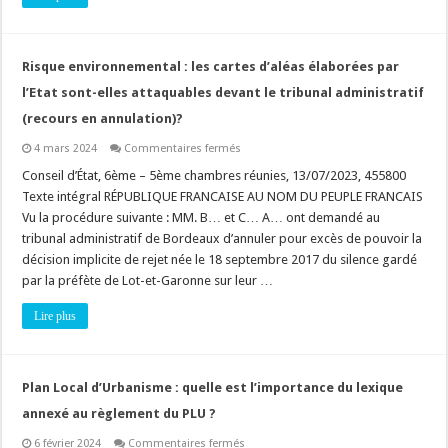
Risque environnemental : les cartes d’aléas élaborées par
l’Etat sont-elles attaquables devant le tribunal administratif
(recours en annulation)?
sur
4 mars 2024
Commentaires fermés
Risque
environnemental
Conseil d’État, 6ème – 5ème chambres réunies, 13/07/2023, 455800
:
Texte intégral RÉPUBLIQUE FRANCAISE AU NOM DU PEUPLE FRANCAIS
les
cartes
Vu la procédure suivante : MM. B… et C… A… ont demandé au
d’aléas
tribunal administratif de Bordeaux d’annuler pour excès de pouvoir la
élaborées
par
décision implicite de rejet née le 18 septembre 2017 du silence gardé
l’Etat
sont-
par la préfète de Lot-et-Garonne sur leur …
elles
attaquables
Lire plus
devant
le
tribunal
administratif
(recours
en
Plan Local d’Urbanisme : quelle est l’importance du lexique
annulation)?
annexé au règlement du PLU ?
sur
6 février 2024
Commentaires fermés