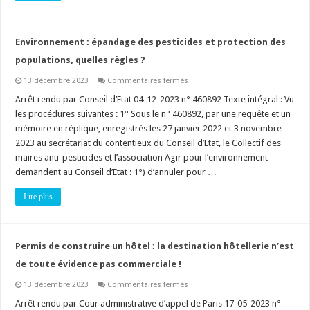
privée
est
imprescriptible
!
Environnement : épandage des pesticides et protection des
populations, quelles règles ?
sur
13 décembre 2023
Commentaires fermés
Environnement
:
Arrêt rendu par Conseil d’Etat 04-12-2023 n° 460892 Texte intégral : Vu
épandage
les procédures suivantes : 1° Sous le n° 460892, par une requête et un
des
pesticides
mémoire en réplique, enregistrés les 27 janvier 2022 et 3 novembre
et
2023 au secrétariat du contentieux du Conseil d’Etat, le Collectif des
protection
des
maires anti-pesticides et l’association Agir pour l’environnement
populations,
quelles
demandent au Conseil d’Etat : 1°) d’annuler pour …
règles
?
Lire plus
Permis de construire un hôtel : la destination hôtellerie n’est
de toute évidence pas commerciale !
sur
13 décembre 2023
Commentaires fermés
Permis
de
Arrêt rendu par Cour administrative d’appel de Paris 17-05-2023 n°