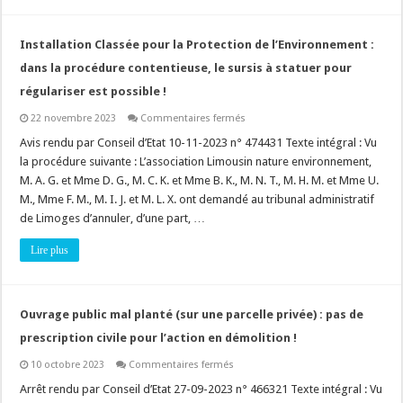
Installation Classée pour la Protection de l’Environnement :
dans la procédure contentieuse, le sursis à statuer pour
régulariser est possible !
sur
22 novembre 2023
Commentaires fermés
Installation
Classée
Avis rendu par Conseil d’Etat 10-11-2023 n° 474431 Texte intégral : Vu
pour
la procédure suivante : L’association Limousin nature environnement,
la
Protection
M. A. G. et Mme D. G., M. C. K. et Mme B. K., M. N. T., M. H. M. et Mme U.
de
M., Mme F. M., M. I. J. et M. L. X. ont demandé au tribunal administratif
l’Environnement
:
de Limoges d’annuler, d’une part, …
dans
la
procédure
Lire plus
contentieuse,
le
sursis
à
statuer
Ouvrage public mal planté (sur une parcelle privée) : pas de
pour
régulariser
prescription civile pour l’action en démolition !
est
possible
!
sur
10 octobre 2023
Commentaires fermés
Ouvrage
public
Arrêt rendu par Conseil d’Etat 27-09-2023 n° 466321 Texte intégral : Vu
mal