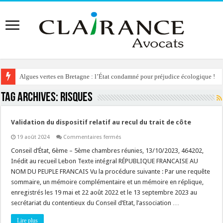
Algues vertes en Bretagne : l’État condamné pour préjudice écologique !
Tag Archives:
risques
Validation du dispositif relatif au recul du trait de côte
sur
19 août 2024
Commentaires fermés
Validation
du
Conseil d’État, 6ème – 5ème chambres réunies, 13/10/2023, 464202,
dispositif
Inédit au recueil Lebon Texte intégral RÉPUBLIQUE FRANCAISE AU
relatif
au
NOM DU PEUPLE FRANCAIS Vu la procédure suivante : Par une requête
recul
sommaire, un mémoire complémentaire et un mémoire en réplique,
du
trait
enregistrés les 19 mai et 22 août 2022 et le 13 septembre 2023 au
de
côte
secrétariat du contentieux du Conseil d’Etat, l’association …
Lire plus