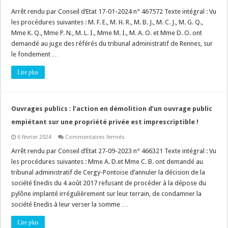
Plan
Local
Arrêt rendu par Conseil d’Etat 17-01-2024 n° 467572 Texte intégral : Vu
d’Urbanisme
les procédures suivantes : M. F. E., M. H. R., M. B. J., M. C. J., M. G. Q.,
:
quelle
Mme K. Q., Mme P. N., M. L. I., Mme M. I., M. A. O. et Mme D. O. ont
est
demandé au juge des référés du tribunal administratif de Rennes, sur
l’importance
du
le fondement …
lexique
annexé
au
Lire plus
règlement
du
PLU
?
Ouvrages publics : l’action en démolition d’un ouvrage public
empiétant sur une propriété privée est imprescriptible !
sur
6 février 2024
Commentaires fermés
Ouvrages
publics
Arrêt rendu par Conseil d’Etat 27-09-2023 n° 466321 Texte intégral : Vu
:
les procédures suivantes : Mme A. D.et Mme C. B. ont demandé au
l’action
en
tribunal administratif de Cergy-Pontoise d’annuler la décision de la
démolition
société Enedis du 4 août 2017 refusant de procéder à la dépose du
d’un
ouvrage
pylône implanté irrégulièrement sur leur terrain, de condamner la
public
empiétant
société Enedis à leur verser la somme …
sur
une
Lire plus
propriété