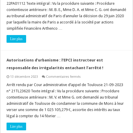
construire
22PA01112 Texte intégral : Vu la procédure suivante : Procédure
un
hôtel
contentieuse antérieure : M. B. E., Mme D. A. et Mme C. G. ont demandé
:
au tribunal administratif de Paris d’annuler la décision du 29 juin 2020
la
destination
par laquelle la maire de Paris a accordé à la société par actions
hôtellerie
n’est
simplifiée Financière Arthenco …
de
toute
Lire plus
évidence
pas
commerciale
!
Autorisations d’urbanisme : l’EPCI instructeur est
responsable des irrégularités entachant l’arrêté !
sur
13 décembre 2023
Commentaires fermés
Autorisations
d’urbanisme
Arrêt rendu par Cour administrative d’appel de Toulouse 21-09-2023
:
n° 21TL23620 Texte intégral : Vu la procédure suivante : Procédure
l’EPCI
instructeur
contentieuse antérieure : M. V. et Mme G. ont demandé au tribunal
est
administratif de Toulouse de condamner la commune de Mons à leur
responsable
des
verser une somme de 1 025 105,279 €, assortie des intérêts au taux
irrégularités
entachant
légal à compter du 14 février …
l’arrêté
!
Lire plus