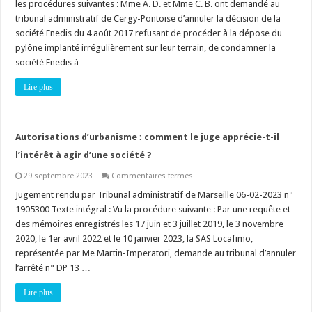
les procédures suivantes : Mme A. D. et Mme C. B. ont demandé au
planté
(sur
tribunal administratif de Cergy-Pontoise d’annuler la décision de la
une
société Enedis du 4 août 2017 refusant de procéder à la dépose du
parcelle
privée)
pylône implanté irrégulièrement sur leur terrain, de condamner la
:
pas
société Enedis à …
de
prescription
Lire plus
civile
pour
l’action
en
démolition
!
Autorisations d’urbanisme : comment le juge apprécie-t-il
l’intérêt à agir d’une société ?
sur
29 septembre 2023
Commentaires fermés
Autorisations
d’urbanisme
Jugement rendu par Tribunal administratif de Marseille 06-02-2023 n°
:
1905300 Texte intégral : Vu la procédure suivante : Par une requête et
comment
le
des mémoires enregistrés les 17 juin et 3 juillet 2019, le 3 novembre
juge
2020, le 1er avril 2022 et le 10 janvier 2023, la SAS Locafimo,
apprécie-
t-
représentée par Me Martin-Imperatori, demande au tribunal d’annuler
il
l’intérêt
l’arrêté n° DP 13 …
à
agir
Lire plus
d’une
société
?