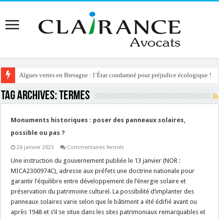
Algues vertes en Bretagne : l’État condamné pour préjudice écologique !
Tag Archives:
termes
Monuments historiques : poser des panneaux solaires,
possible ou pas ?
sur
26 janvier 2023
Commentaires fermés
Monuments
historiques
Une instruction du gouvernement publiée le 13 janvier (NOR :
:
MICA2300974C), adresse aux préfets une doctrine nationale pour
poser
des
garantir l’équilibre entre développement de l’énergie solaire et
panneaux
préservation du patrimoine culturel. La possibilité d’implanter des
solaires,
possible
panneaux solaires varie selon que le bâtiment a été édifié avant ou
ou
pas
après 1948 et s’il se situe dans les sites patrimoniaux remarquables et
?