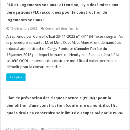
!
PLU et Logements sociaux : attention, il y a des limites aux
dérogations (PLU) accordées pour la construction de
logements sociaux !
sur
12 décembre 2022
Commentaires fermés
PLU
et
Arrêt rendu par Conseil d’Etat 23-11-2022 n° 441184 Texte intégral : Vu
Logements
la procédure suivante : M. et Mme D. et M. et Mme A. ont demandé au
sociaux
:
tribunal administratif de Cergy-Pontoise d’annuler l’arrêté du
attention,
16 janvier 2018 par lequel le maire de Neuilly-sur-Seine a délivré à la
il
y
société OCDL un permis de construire modificatif valant permis de
a
des
démolir pour la construction d’un …
limites
aux
Lire plus
dérogations
(PLU)
accordées
pour
la
construction
Plan de prévention des risques naturels (PPRN) : pour la
de
logements
démolition d’une construction (conforme ou non), il suffit
sociaux
!
que le droit de construire soit limité ou supprimé par le PPRN
!
sur
29 novembre 2022
Commentaires fermés