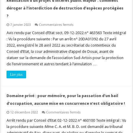
Réalisation d’un projet d’intérêt public majeur : comment
ou
pas
déroger à l’interdiction de destruction d’espèces protégées
?
?
sur
7 janvier 2023
Commentaires fermés
Réalisation
d’un
Avis rendu par Conseil d’Etat sect. 09-12-2022 n° 463563 Texte intégral
projet
: Vu la procédure suivante : Par un arrêt n° 20DA01392 du 27 avril
d’intérêt
public
2022, enregistré le 28 avril 2022 au secrétariat du contentieux du
majeur
Conseil d’Etat, la cour administrative d’appel de Douai, avant de
:
comment
statuer sur la demande de l’association Sud-Artois pour la protection
déroger
à
de l’environnement et autres tendant à l’annulation …
l’interdiction
de
Lire plus
destruction
d’espèces
protégées
?
Domaine privé : pour mémoire, pour la passation d’un bail
d’occupation, aucune mise en concurrence n’est obligatoire !
sur
12 décembre 2022
Commentaires fermés
Domaine
privé
Arrêt rendu par Conseil d’Etat 02-12-2022 n° 460100 Texte intégral : Vu
:
la procédure suivante :Mme C. A. et M. B. D. ont demandé au tribunal
pour
mémoire,
administratif de Pau, d’une part, de résilier ou d’annuler le contrat de