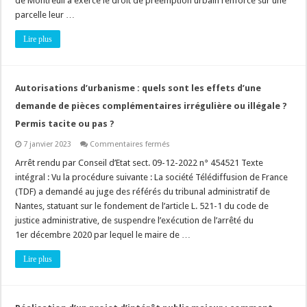
de Montreuil a exercé le droit de préemption urbain renforcé sur une
exercer
le
parcelle leur …
droit
de
Lire plus
préemption
pour
permettre
la
construction
d’une
Autorisations d’urbanisme : quels sont les effets d’une
mosquée
!
demande de pièces complémentaires irrégulière ou illégale ?
Permis tacite ou pas ?
sur
7 janvier 2023
Commentaires fermés
Autorisations
d’urbanisme
Arrêt rendu par Conseil d’Etat sect. 09-12-2022 n° 454521 Texte
:
intégral : Vu la procédure suivante : La société Télédiffusion de France
quels
sont
(TDF) a demandé au juge des référés du tribunal administratif de
les
Nantes, statuant sur le fondement de l’article L. 521-1 du code de
effets
d’une
justice administrative, de suspendre l’exécution de l’arrêté du
demande
de
1er décembre 2020 par lequel le maire de …
pièces
complémentaires
Lire plus
irrégulière
ou
illégale
?
Permis
tacite