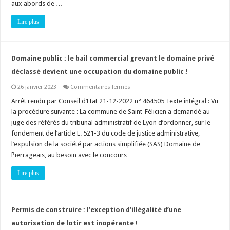
aux abords de …
Lire plus
Domaine public : le bail commercial grevant le domaine privé
déclassé devient une occupation du domaine public !
sur
26 janvier 2023
Commentaires fermés
Domaine
public
Arrêt rendu par Conseil d’Etat 21-12-2022 n° 464505 Texte intégral : Vu
:
la procédure suivante : La commune de Saint-Félicien a demandé au
le
bail
juge des référés du tribunal administratif de Lyon d’ordonner, sur le
commercial
fondement de l’article L. 521-3 du code de justice administrative,
grevant
le
l’expulsion de la société par actions simplifiée (SAS) Domaine de
domaine
privé
Pierrageais, au besoin avec le concours …
déclassé
devient
Lire plus
une
occupation
du
domaine
public
!
Permis de construire : l’exception d’illégalité d’une
autorisation de lotir est inopérante !