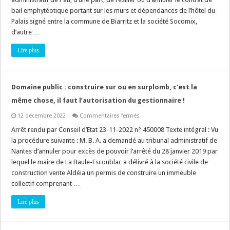
pour
bail emphytéotique portant sur les murs et dépendances de l’hôtel du
la
passation
Palais signé entre la commune de Biarritz et la société Socomix,
d’un
bail
d’autre …
d’occupation,
aucune
Lire plus
mise
en
concurrence
n’est
obligatoire
!
Domaine public : construire sur ou en surplomb, c’est la
même chose, il faut l’autorisation du gestionnaire !
sur
12 décembre 2022
Commentaires fermés
Domaine
public
Arrêt rendu par Conseil d’Etat 23-11-2022 n° 450008 Texte intégral : Vu
:
la procédure suivante : M. B. A. a demandé au tribunal administratif de
construire
sur
Nantes d’annuler pour excès de pouvoir l’arrêté du 28 janvier 2019 par
ou
lequel le maire de La Baule-Escoublac a délivré à la société civile de
en
surplomb,
construction vente Aldéia un permis de construire un immeuble
c’est
la
collectif comprenant …
même
chose,
Lire plus
il
faut
l’autorisation
du
gestionnaire