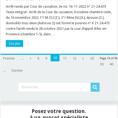
Plan
de
Arrêt rendu par Cour de cassation, 3e civ. 16-11-2022 n° 21-24.473
prévention
Texte intégral : Arrêt de la Cour de cassation, troisième chambre civile,
des
risques
du 16 novembre 2022 1°/ M. [I.] [Z.], 2°/ Mme [V.] [X.], épouse [Z.],
naturels
domiciliés tous deux [Adresse 2] ont formé le pourvoi n° K 21-24.473
(PPRN)
:
contre l’arrêt rendu le 28 octobre 2021 par la cour d’appel d’Aix-en-
pour
la
Provence (chambre 1-5), dans …
démolition
d’une
Lire plus
construction
(conforme
ou
non),
il
10
Premier
...
«
8
9
11
12
»
20
Page 10 of 96
suffit
30
40
que
le
...
Dernier
droit
de
construire
soit
limité
ou
supprimé
par
le
PPRN
!
Posez votre question.
à un avocat spécialiste