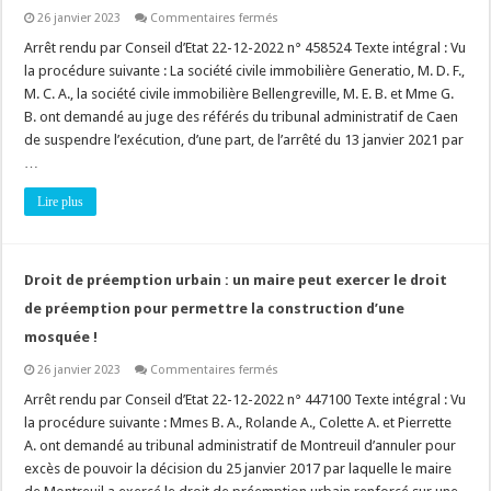
sur
26 janvier 2023
Commentaires fermés
Permis
de
Arrêt rendu par Conseil d’Etat 22-12-2022 n° 458524 Texte intégral : Vu
construire
la procédure suivante : La société civile immobilière Generatio, M. D. F.,
:
l’exception
M. C. A., la société civile immobilière Bellengreville, M. E. B. et Mme G.
d’illégalité
B. ont demandé au juge des référés du tribunal administratif de Caen
d’une
autorisation
de suspendre l’exécution, d’une part, de l’arrêté du 13 janvier 2021 par
de
lotir
…
est
inopérante
Lire plus
!
Droit de préemption urbain : un maire peut exercer le droit
de préemption pour permettre la construction d’une
mosquée !
sur
26 janvier 2023
Commentaires fermés
Droit
de
Arrêt rendu par Conseil d’Etat 22-12-2022 n° 447100 Texte intégral : Vu
préemption
la procédure suivante : Mmes B. A., Rolande A., Colette A. et Pierrette
urbain
:
A. ont demandé au tribunal administratif de Montreuil d’annuler pour
un
excès de pouvoir la décision du 25 janvier 2017 par laquelle le maire
maire
peut