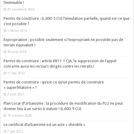
l’immeuble !
29 novembre 2022
Permis de construire : (L.600-5 CU) l’annulation partielle, quand est-ce que
c’est possible ?
1 février 2016
Expropriation : possible seulement si l’expropriant ne possède pas de
terrain équivalent !
30 août 2016
Permis de construire : article R811-1 CJA, la suppression de l’appel
concerne aussi les recours dirigés contre les retraits !
11 mai 2022
Permis de construire : qu’est-ce qu’un permis de construire
« superfétatoire » ?
2 août 2021
Plan Local d’Urbanisme : la procédure de modification du PLU ne peut
donner lieu à un sursis à statuer ! (L.600-9 CU)
19 octobre 2020
Le certificat d’urbanisme est un acte « divisible »
7 juin 2012