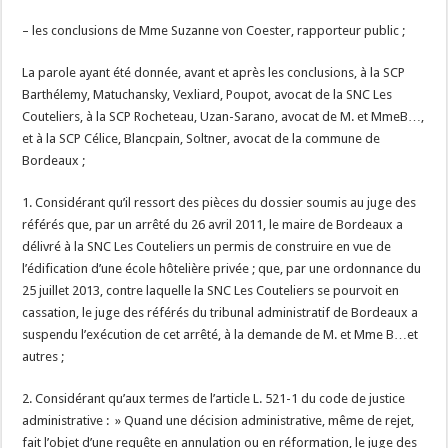
– les conclusions de Mme Suzanne von Coester, rapporteur public ;
La parole ayant été donnée, avant et après les conclusions, à la SCP
Barthélemy, Matuchansky, Vexliard, Poupot, avocat de la SNC Les
Couteliers, à la SCP Rocheteau, Uzan-Sarano, avocat de M. et MmeB…,
et à la SCP Célice, Blancpain, Soltner, avocat de la commune de
Bordeaux ;
1. Considérant qu’il ressort des pièces du dossier soumis au juge des
référés que, par un arrêté du 26 avril 2011, le maire de Bordeaux a
délivré à la SNC Les Couteliers un permis de construire en vue de
l’édification d’une école hôtelière privée ; que, par une ordonnance du
25 juillet 2013, contre laquelle la SNC Les Couteliers se pourvoit en
cassation, le juge des référés du tribunal administratif de Bordeaux a
suspendu l’exécution de cet arrêté, à la demande de M. et Mme B…et
autres ;
2. Considérant qu’aux termes de l’article L. 521-1 du code de justice
administrative : » Quand une décision administrative, même de rejet,
fait l’objet d’une requête en annulation ou en réformation, le juge des