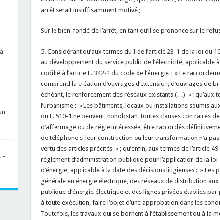
arrêt serait insuffisamment motivé ;
Sur le bien-fondé de l’arrêt, en tant qu’il se prononce sur le re
5. Considérant qu’aux termes du I de l’article 23-1 de la loi du 1
sa
au développement du service public de l’électricité, applicable à
codifié à l’article L. 342-1 du code de l’énergie : » Le raccordem
comprend la création d’ouvrages d’extension, d’ouvrages de bra
échéant, le renforcement des réseaux existants (…) » ; qu’aux te
l’urbanisme : » Les bâtiments, locaux ou installations soumis aux 
un
ou L. 510-1 ne peuvent, nonobstant toutes clauses contraires d
d’affermage ou de régie intéressée, être raccordés définitivemen
de téléphone si leur construction ou leur transformation n’a pas 
vertu des articles précités » ; qu’enfin, aux termes de l’article 49
s –
règlement d’administration publique pour l’application de la loi d
d’énergie, applicable à la date des décisions litigieuses : » Les
générale en énergie électrique, des réseaux de distribution aux 
publique d’énergie électrique et des lignes privées établies par
à toute exécution, faire l’objet d’une approbation dans les conditi
Toutefois, les travaux qui se bornent à l’établissement ou à la m