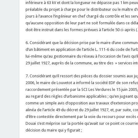
inférieure à 63 kV et dont la longueur ne dépasse pas 1 km peu
préalable du projet à charge pour le distributeur ou le maître d
jours à l’avance l’ingénieur en chef chargé du contrôle et les serv
qu’aucune opposition de leur part ne soit formulée dans ce délai. 
doit être instruit dans les formes prévues à l’article 50 ci-après (
6. Considérant que la décision prise par le maire d’une commun
d’un bâtiment en application de l’article L. 111-6 du code de l’urb
lui-même qu’au gestionnaire du réseau à l’occasion de l’avis qu’il
29 juillet 1927, auprès de la commune, au titre des » services in
7. Considérant qu’il ressort des pièces du dossier soumis aux jug
2006, le maire de Louvetot a informé la société EDF de son refu
raccordement présentée par la SCI Les Verdures le 15 juin 2005, 
au regard des règles d’urbanisme applicables ; qu’en jugeant que 
comme un simple avis d’opposition aux travaux d’extension proj
alinéa de l’article 49 du décret du 29 juillet 1927, et, par suit
d’être contestée directement par la voie du recours pour excès 
Douai s’est méprise sur la portée qu’avait sur ce point ce courrier
décision du maire qui y figurait ;