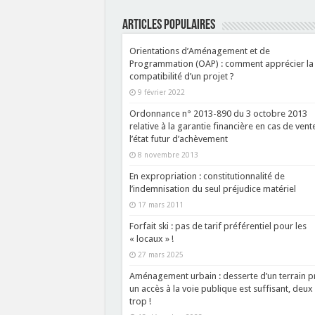
ARTICLES POPULAIRES
Orientations d’Aménagement et de
Programmation (OAP) : comment apprécier la
compatibilité d’un projet ?
9 février 2022
Ordonnance n° 2013-890 du 3 octobre 2013
relative à la garantie financière en cas de vent
l’état futur d’achèvement
8 novembre 2013
En expropriation : constitutionnalité de
l’indemnisation du seul préjudice matériel
17 mars 2011
Forfait ski : pas de tarif préférentiel pour les
« locaux » !
27 mars 2025
Aménagement urbain : desserte d’un terrain pr
un accès à la voie publique est suffisant, deux 
trop !