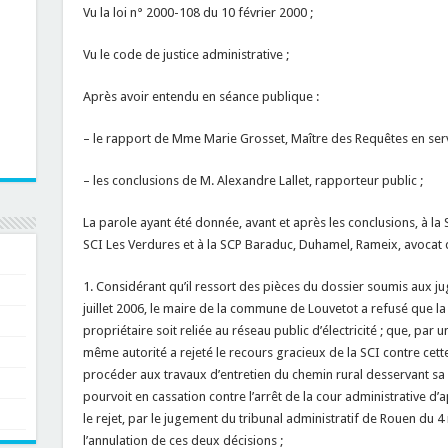
Vu la loi n° 2000-108 du 10 février 2000 ;
Vu le code de justice administrative ;
Après avoir entendu en séance publique :
– le rapport de Mme Marie Grosset, Maître des Requêtes en serv
– les conclusions de M. Alexandre Lallet, rapporteur public ;
La parole ayant été donnée, avant et après les conclusions, à la 
SCI Les Verdures et à la SCP Baraduc, Duhamel, Rameix, avocat
1. Considérant qu’il ressort des pièces du dossier soumis aux j
juillet 2006, le maire de la commune de Louvetot a refusé que la
propriétaire soit reliée au réseau public d’électricité ; que, par u
même autorité a rejeté le recours gracieux de la SCI contre cet
procéder aux travaux d’entretien du chemin rural desservant sa 
pourvoit en cassation contre l’arrêt de la cour administrative 
le rejet, par le jugement du tribunal administratif de Rouen d
l’annulation de ces deux décisions ;