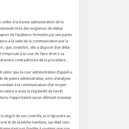
 veiller à la bonne administration de la
eptionnels tirés des exigences du débat
report de l’audience formulée par une partie
dience à la suite de la communication par la
; que, toutefois, elle a disposé d’un délai
’imposait à la cour de faire droit à sa
aractère contradictoire de la procédure ;
t valoir que la cour administrative d’appel a,
e de justice administrative, omis d’analyser
répondant à la communication d’un moyen
 nature à vicier la régularité de l’arrêt
critures n’apportaient aucun élément nouveau
er le degré de son contrôle, ni à répondre au
ral et de la pêche maritime, qui était sans
equérante n’est pas fondée à soutenir que son