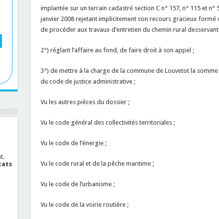
implantée sur un terrain cadastré section C n° 157, n° 115 et n° 5
janvier 2008 rejetant implicitement son recours gracieux formé 
de procéder aux travaux d’entretien du chemin rural desservant 
2°) réglant l’affaire au fond, de faire droit à son appel ;
3°) de mettre à la charge de la commune de Louvetot la somme de 
du code de justice administrative ;
Vu les autres pièces du dossier ;
Vu le code général des collectivités territoriales ;
Vu le code de l’énergie ;
t.
Vu le code rural et de la pêche maritime ;
cats
Vu le code de l’urbanisme ;
Vu le code de la voirie routière ;