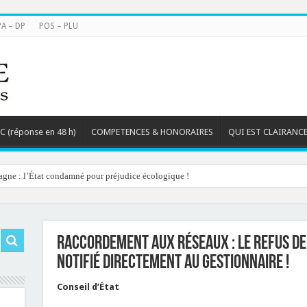
PA – DP
POS – PLU
TC (réponse en 48 h)
COMPETENCES & HONORAIRES
QUI EST CLAIRANCE
agne : l’État condamné pour préjudice écologique !
Raccordement aux réseaux : le refus d
notifié directement au gestionnaire !
Conseil d’État