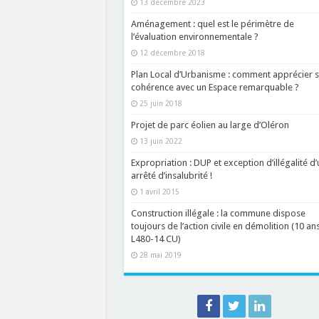
13 décembre 2023
Aménagement : quel est le périmètre de
l’évaluation environnementale ?
12 décembre 2018
Plan Local d’Urbanisme : comment apprécier 
cohérence avec un Espace remarquable ?
25 juin 2018
Projet de parc éolien au large d’Oléron
13 juin 2022
Expropriation : DUP et exception d’illégalité d’
arrêté d’insalubrité !
1 avril 2015
Construction illégale : la commune dispose
toujours de l’action civile en démolition (10 an
L480-14 CU)
28 mai 2019