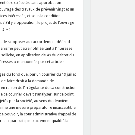
vent être exécutés sans approbation
’ouvrage des travaux de prévenir vingt et un
ices intéressés, et sous la condition
/ S’il y a opposition, le projet de l’ouvrage
…) » ;
e de s’opposer au raccordement définitif
anisme peut être notifiée tant à l’intéressé
 sollicite, en application de 49 du décret du
téressés » mentionnés par cet article ;
es du fond que, par un courrier du 19 juillet
s de faire droit à la demande de
en raison de l’irrégularité de sa construction
ce courrier devait s’analyser, sur ce point,
etés par la société, au sens du deuxième
e, comme une mesure préparatoire insusceptible
de pouvoir, la cour administrative d’appel de
 et a, par suite, inexactement qualifié la