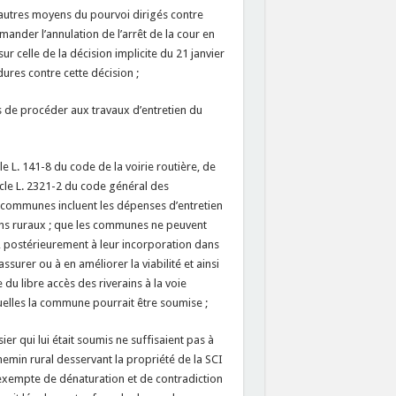
s autres moyens du pourvoi dirigés contre
mander l’annulation de l’arrêt de la cour en
 sur celle de la décision implicite du 21 janvier
dures contre cette décision ;
fus de procéder aux travaux d’entretien du
le L. 141-8 du code de la voirie routière, de
ticle L. 2321-2 du code général des
es communes incluent les dépenses d’entretien
ins ruraux ; que les communes ne peuvent
ù, postérieurement à leur incorporation dans
assurer ou à en améliorer la viabilité et ainsi
e du libre accès des riverains à la voie
quelles la commune pourrait être soumise ;
r qui lui était soumis ne suffisaient pas à
hemin rural desservant la propriété de la SCI
e exempte de dénaturation et de contradiction