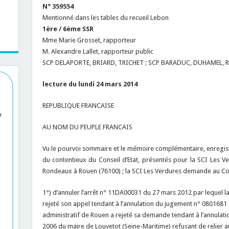
N° 359554
Mentionné dans les tables du recueil Lebon
1ère / 6ème SSR
Mme Marie Grosset, rapporteur
M. Alexandre Lallet, rapporteur public
SCP DELAPORTE, BRIARD, TRICHET ; SCP BARADUC, DUHAMEL, R
lecture du lundi 24 mars 2014
REPUBLIQUE FRANCAISE
e
AU NOM DU PEUPLE FRANCAIS
Vu le pourvoi sommaire et le mémoire complémentaire, enregistr
du contentieux du Conseil d’Etat, présentés pour la SCI Les Ve
Rondeaux à Rouen (76100) ; la SCI Les Verdures demande au Cons
1°) d’annuler l’arrêt n° 11DA00031 du 27 mars 2012 par lequel l
rejeté son appel tendant à l’annulation du jugement n° 0801681 
administratif de Rouen a rejeté sa demande tendant à l’annulation,
2006 du maire de Louvetot (Seine-Maritime) refusant de relier au