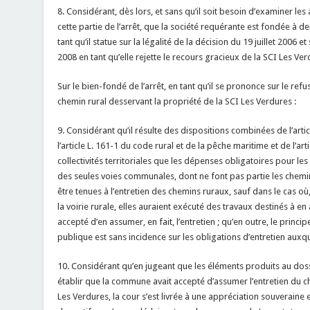
8. Considérant, dès lors, et sans qu’il soit besoin d’examiner le
cette partie de l’arrêt, que la société requérante est fondée à de
tant qu’il statue sur la légalité de la décision du 19 juillet 2006 et
2008 en tant qu’elle rejette le recours gracieux de la SCI Les Ver
Sur le bien-fondé de l’arrêt, en tant qu’il se prononce sur le re
chemin rural desservant la propriété de la SCI Les Verdures :
9. Considérant qu’il résulte des dispositions combinées de l’artic
l’article L. 161-1 du code rural et de la pêche maritime et de l’ar
collectivités territoriales que les dépenses obligatoires pour l
des seules voies communales, dont ne font pas partie les chem
être tenues à l’entretien des chemins ruraux, sauf dans le cas o
la voirie rurale, elles auraient exécuté des travaux destinés à en 
accepté d’en assumer, en fait, l’entretien ; qu’en outre, le princip
publique est sans incidence sur les obligations d’entretien aux
10. Considérant qu’en jugeant que les éléments produits au dossie
établir que la commune avait accepté d’assumer l’entretien du c
Les Verdures, la cour s’est livrée à une appréciation souverain