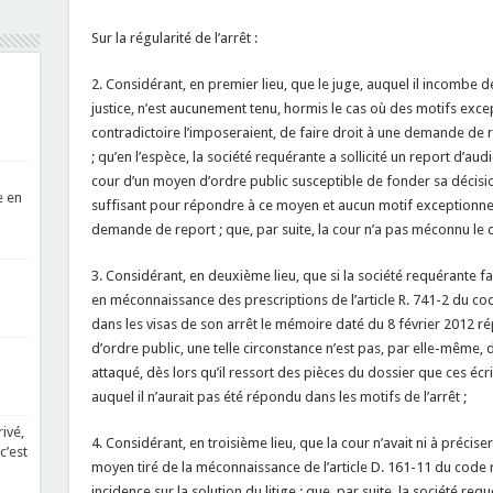
Sur la régularité de l’arrêt :
2. Considérant, en premier lieu, que le juge, auquel il incombe de
justice, n’est aucunement tenu, hormis le cas où des motifs exc
contradictoire l’imposeraient, de faire droit à une demande de 
; qu’en l’espèce, la société requérante a sollicité un report d’au
cour d’un moyen d’ordre public susceptible de fonder sa décision 
e en
suffisant pour répondre à ce moyen et aucun motif exceptionnel n
demande de report ; que, par suite, la cour n’a pas méconnu le c
3. Considérant, en deuxième lieu, que si la société requérante fai
en méconnaissance des prescriptions de l’article R. 741-2 du cod
dans les visas de son arrêt le mémoire daté du 8 février 2012 
d’ordre public, une telle circonstance n’est pas, par elle-même, de
attaqué, dès lors qu’il ressort des pièces du dossier que ces é
auquel il n’aurait pas été répondu dans les motifs de l’arrêt ;
ivé,
4. Considérant, en troisième lieu, que la cour n’avait ni à précis
c’est
moyen tiré de la méconnaissance de l’article D. 161-11 du code ru
incidence sur la solution du litige ; que, par suite, la société r