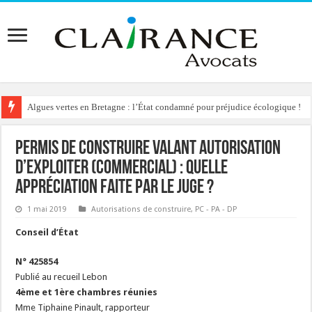
Algues vertes en Bretagne : l’État condamné pour préjudice écologique !
Reconstruction de chalets d’alpage : le préfet condamné à délivrer l’autoris
Permis de Construire Valant Autorisation
d’Exploiter (commercial) : quelle
appréciation faite par le juge ?
1 mai 2019
Autorisations de construire
,
PC - PA - DP
Conseil d’État
N° 425854
Publié au recueil Lebon
4ème et 1ère chambres réunies
Mme Tiphaine Pinault, rapporteur