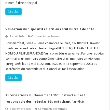
stationnement
Nîmes, à titre principal …
ouverte
au
Lire plus
public”
au
sens
de
la
rubrique
Validation du dispositif relatif au recul du trait de côte
41
du
sur
19 août 2024
Commentaires fermés
tableau
Validation
annexé
du
Conseil d’État, 6ème – 5ème chambres réunies, 13/10/2023, 464202,
à
dispositif
l’article
Inédit au recueil Lebon Texte intégral RÉPUBLIQUE FRANCAISE AU
relatif
R.
au
NOM DU PEUPLE FRANCAIS Vu la procédure suivante : Par une requête
122-
recul
2
sommaire, un mémoire complémentaire et un mémoire en réplique,
du
du
trait
Code
enregistrés les 19 mai et 22 août 2022 et le 13 septembre 2023 au
de
de
côte
secrétariat du contentieux du Conseil d’Etat, l’association …
l’environnement
Lire plus
Autorisations d’urbanisme : l’EPCI instructeur est
responsable des irrégularités entachant l’arrêté !
sur
13 décembre 2023
Commentaires fermés