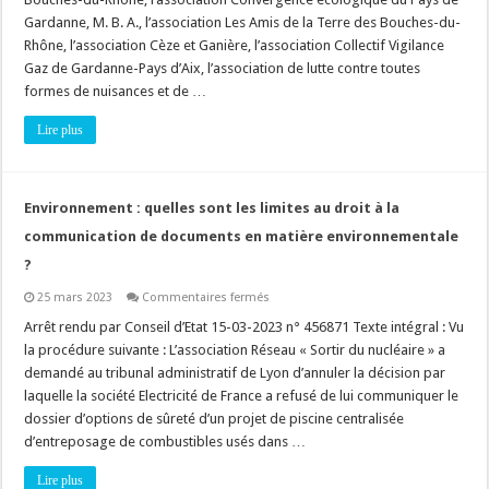
effets
Gardanne, M. B. A., l’association Les Amis de la Terre des Bouches-du-
sur
l’environnement
Rhône, l’association Cèze et Ganière, l’association Collectif Vigilance
d’un
projet
Gaz de Gardanne-Pays d’Aix, l’association de lutte contre toutes
d’installation
formes de nuisances et de …
classée
?
Lire plus
Environnement : quelles sont les limites au droit à la
communication de documents en matière environnementale
?
sur
25 mars 2023
Commentaires fermés
Environnement
:
Arrêt rendu par Conseil d’Etat 15-03-2023 n° 456871 Texte intégral : Vu
quelles
la procédure suivante : L’association Réseau « Sortir du nucléaire » a
sont
les
demandé au tribunal administratif de Lyon d’annuler la décision par
limites
laquelle la société Electricité de France a refusé de lui communiquer le
au
droit
dossier d’options de sûreté d’un projet de piscine centralisée
à
la
d’entreposage de combustibles usés dans …
communication
de
Lire plus
documents