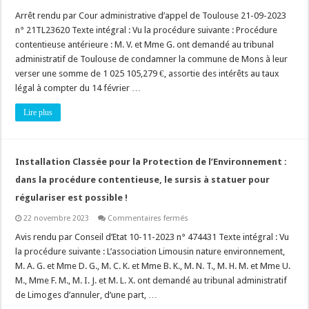
Autorisations
d’urbanisme
Arrêt rendu par Cour administrative d’appel de Toulouse 21-09-2023
:
n° 21TL23620 Texte intégral : Vu la procédure suivante : Procédure
l’EPCI
instructeur
contentieuse antérieure : M. V. et Mme G. ont demandé au tribunal
est
administratif de Toulouse de condamner la commune de Mons à leur
responsable
des
verser une somme de 1 025 105,279 €, assortie des intérêts au taux
irrégularités
entachant
légal à compter du 14 février …
l’arrêté
!
Lire plus
Installation Classée pour la Protection de l’Environnement :
dans la procédure contentieuse, le sursis à statuer pour
régulariser est possible !
sur
22 novembre 2023
Commentaires fermés
Installation
Classée
Avis rendu par Conseil d’Etat 10-11-2023 n° 474431 Texte intégral : Vu
pour
la procédure suivante : L’association Limousin nature environnement,
la
Protection
M. A. G. et Mme D. G., M. C. K. et Mme B. K., M. N. T., M. H. M. et Mme U.
de
M., Mme F. M., M. I. J. et M. L. X. ont demandé au tribunal administratif
l’Environnement
:
de Limoges d’annuler, d’une part, …
dans
la