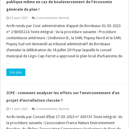
publique même en cas de bouleversement de l’économie
générale du plan !
sur
25 avril 2023
Commentaires fermés
Modification
d’un
Arrêt rendu par Cour administrative d’appel de Bordeaux 02-03-2023
PLU
n° 21BX03224 Texte intégral : Vu la procédure suivante : Procédure
(L.153-
25
contentieuse antérieure : L’indivision B., la SARL Piquey-Nord et la SARL
CU)
Piquey Sud ont demandé au tribunal administratif de Bordeaux
:
pas
d’annuler la délibération du 18 juillet 2019 par laquelle le conseil
de
nouvelle
municipal de Lège-Cap-Ferret a approuvé le plan local d’urbanisme de
enquête
…
publique
même
en
Lire plus
cas
de
bouleversement
de
l’économie
ICPE : comment analyser les effets sur l’environnement d’un
générale
du
projet d’installation classée ?
plan
!
sur
11 avril 2023
Commentaires fermés
ICPE
:
Arrêt rendu par Conseil d’Etat 27-03-2023 n° 450135 Texte intégral : Vu
comment
la procédure suivante : L’association France Nature Environnement
analyser
les
Bouches-du-Rhône, l’association Convergence écologique du Pays de