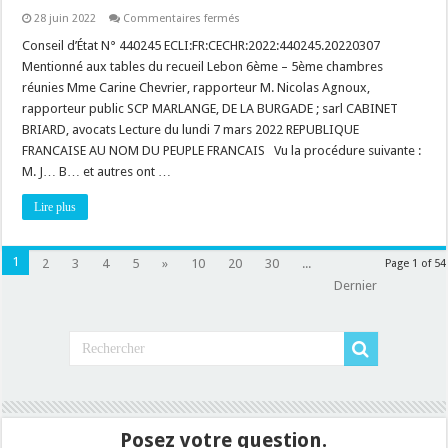
sur
28 juin 2022
Commentaires fermés
Installation
Classée
Conseil d’État N° 440245 ECLI:FR:CECHR:2022:440245.20220307
pour
Mentionné aux tables du recueil Lebon 6ème – 5ème chambres
la
Protection
réunies Mme Carine Chevrier, rapporteur M. Nicolas Agnoux,
de
rapporteur public SCP MARLANGE, DE LA BURGADE ; sarl CABINET
l’Environnement
:
BRIARD, avocats Lecture du lundi 7 mars 2022 REPUBLIQUE
les
prescriptions
FRANCAISE AU NOM DU PEUPLE FRANCAIS Vu la procédure suivante :
du
M. J… B… et autres ont …
règlement
départemental
de
Lire plus
voirie
ne
sont
pas
1
2
3
4
5
»
10
20
30
...
Page 1 of 54
opposables
!
Dernier
Posez votre question.