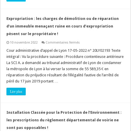
en
matière
environnementale
?
Expropriation : les charges de démolition ou de réparation
d’un immeuble menaçant ruine en cours d’expropriation
pèsent sur le propriétaire !
sur
10 novembre 2022
Commentaires fermés
Expropriation
:
Cour administrative d’appel de Lyon 17-05-2022 n° 20LY02193 Texte
les
intégral : Vu la procédure suivante : Procédure contentieuse antérieure
charges
de
La SCI A. a demandé au tribunal administratif de Lyon de condamner
démolition
la métropole de Lyon à lui verser la somme de 55 589,35 € en
ou
de
réparation du préjudice résultant de l’illégalité fautive de l’arrêté de
réparation
d’un
péril du 17 juin 2019 portant …
immeuble
menaçant
Lire plus
ruine
en
cours
d’expropriation
pèsent
sur
Installation Classée pour la Protection de l’Environnement :
le
propriétaire
les prescriptions du règlement départemental de voirie ne
!
sont pas opposables !