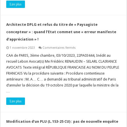
procédure
Lire plus
contentieuse,
le
sursis
à
statuer
Architecte DPLG et refus du titre de « Paysagiste
pour
régulariser
concepteur » : quand l’Etat commet une « erreur manifeste
est
possible
d’appréciation » !
!
sur
1 novembre 2023
Commentaires fermés
Architecte
DPLG
CAA de PARIS, 3ème chambre, 03/10/2023, 22PA03444, Inédit au
et
recueil Lebon Avocat(s) Me Frédéric RENAUDIN – SELARL CLAIRANCE
refus
du
AVOCATS Texte intégral RÉPUBLIQUE FRANCAISE AU NOM DU PEUPLE
titre
FRANCAIS Vu la procédure suivante : Procédure contentieuse
de
« Paysagiste
antérieure : M. A… C… a demandé au tribunal administratif de Paris
concepteur »
:
d’annuler la décision du 19 octobre 2020 par laquelle la ministre de la
quand
…
l’Etat
commet
une
Lire plus
« erreur
manifeste
d’appréciation »
!
Modification d’un PLU (L.153-25 CU) : pas de nouvelle enquête