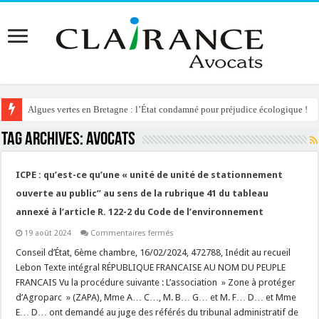
Algues vertes en Bretagne : l’État condamné pour préjudice écologique !
Tag Archives:
avocats
ICPE : qu’est-ce qu’une « unité de unité de stationnement
ouverte au public” au sens de la rubrique 41 du tableau
annexé à l’article R. 122-2 du Code de l’environnement
sur
19 août 2024
Commentaires fermés
ICPE
:
Conseil d’État, 6ème chambre, 16/02/2024, 472788, Inédit au recueil
qu’est-
Lebon Texte intégral RÉPUBLIQUE FRANCAISE AU NOM DU PEUPLE
ce
qu’une
FRANCAIS Vu la procédure suivante : L’association » Zone à protéger
« unité
d’Agroparc » (ZAPA), Mme A… C…, M. B… G… et M. F… D… et Mme
de
unité
E… D… ont demandé au juge des référés du tribunal administratif de
de