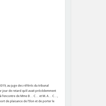
19, au juge des référés du tribunal
par jour de retard qu’il avait précédemment
 à l’encontre de Mme B… C… et M. A… C…,
rt de plaisance de l’Ilon et de porter le