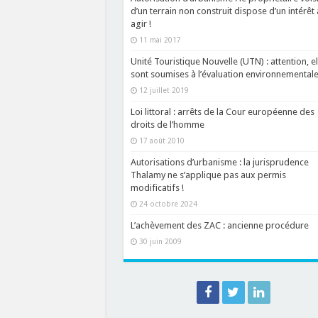
d’un terrain non construit dispose d’un intérêt 
agir !
11 mai 2017
Unité Touristique Nouvelle (UTN) : attention, el
sont soumises à l’évaluation environnementale
12 juillet 2019
Loi littoral : arrêts de la Cour européenne des
droits de l’homme
17 août 2010
Autorisations d’urbanisme : la jurisprudence
Thalamy ne s’applique pas aux permis
modificatifs !
24 octobre 2024
L’achèvement des ZAC : ancienne procédure
30 juin 2009