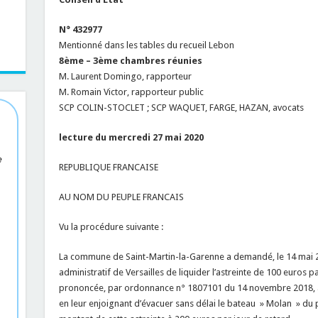
N° 432977
Mentionné dans les tables du recueil Lebon
8ème – 3ème chambres réunies
M. Laurent Domingo, rapporteur
M. Romain Victor, rapporteur public
SCP COLIN-STOCLET ; SCP WAQUET, FARGE, HAZAN, avocats
lecture du mercredi 27 mai 2020
e
REPUBLIQUE FRANCAISE
AU NOM DU PEUPLE FRANCAIS
Vu la procédure suivante :
La commune de Saint-Martin-la-Garenne a demandé, le 14 mai 20
administratif de Versailles de liquider l’astreinte de 100 euros 
prononcée, par ordonnance n° 1807101 du 14 novembre 2018,
en leur enjoignant d’évacuer sans délai le bateau » Molan » du po