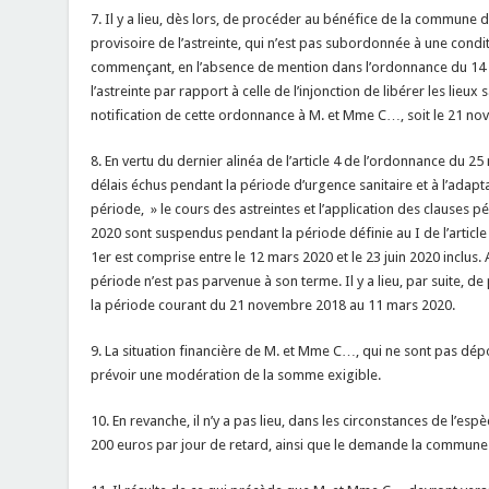
7. Il y a lieu, dès lors, de procéder au bénéfice de la commune d
provisoire de l’astreinte, qui n’est pas subordonnée à une condi
commençant, en l’absence de mention dans l’ordonnance du 14 n
l’astreinte par rapport à celle de l’injonction de libérer les lieux
notification de cette ordonnance à M. et Mme C…, soit le 21 n
8. En vertu du dernier alinéa de l’article 4 de l’ordonnance du 2
délais échus pendant la période d’urgence sanitaire et à l’ada
période, » le cours des astreintes et l’application des clauses pé
2020 sont suspendus pendant la période définie au I de l’article 1
1er est comprise entre le 12 mars 2020 et le 23 juin 2020 inclus. 
période n’est pas parvenue à son terme. Il y a lieu, par suite, de
la période courant du 21 novembre 2018 au 11 mars 2020.
9. La situation financière de M. et Mme C…, qui ne sont pas dépo
prévoir une modération de la somme exigible.
10. En revanche, il n’y a pas lieu, dans les circonstances de l’esp
200 euros par jour de retard, ainsi que le demande la commune