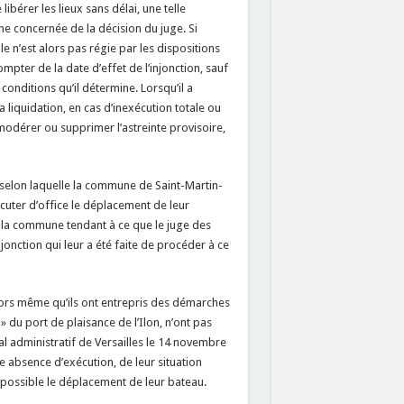
ibérer les lieux sans délai, une telle
ne concernée de la décision du juge. Si
lle n’est alors pas régie par les dispositions
ompter de la date d’effet de l’injonction, sauf
 conditions qu’il détermine. Lorsqu’il a
 liquidation, en cas d’inexécution totale ou
s modérer ou supprimer l’astreinte provisoire,
 selon laquelle la commune de Saint-Martin-
cuter d’office le déplacement de leur
 la commune tendant à ce que le juge des
njonction qui leur a été faite de procéder à ce
 alors même qu’ils ont entrepris des démarches
du port de plaisance de l’Ilon, n’ont pas
al administratif de Versailles le 14 novembre
te absence d’exécution, de leur situation
 impossible le déplacement de leur bateau.