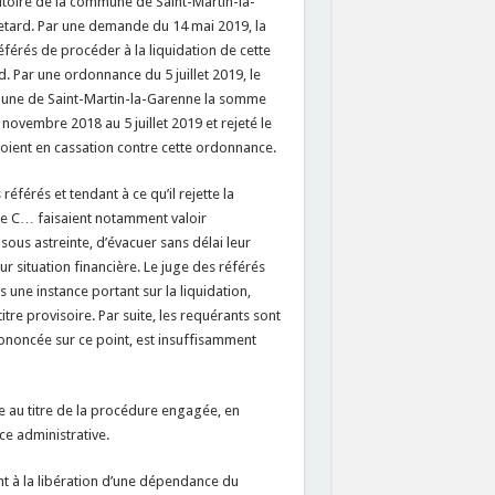
ritoire de la commune de Saint-Martin-la-
retard. Par une demande du 14 mai 2019, la
rés de procéder à la liquidation de cette
d. Par une ordonnance du 5 juillet 2019, le
une de Saint-Martin-la-Garenne la somme
 novembre 2018 au 5 juillet 2019 et rejeté le
ent en cassation contre cette ordonnance.
éférés et tendant à ce qu’il rejette la
e C… faisaient notamment valoir
 sous astreinte, d’évacuer sans délai leur
ur situation financière. Le juge des référés
 une instance portant sur la liquidation,
titre provisoire. Par suite, les requérants sont
ononcée sur ce point, est insuffisamment
aire au titre de la procédure engagée, en
ice administrative.
ant à la libération d’une dépendance du