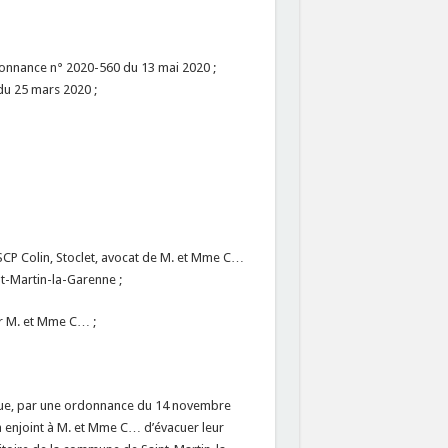
onnance n° 2020-560 du 13 mai 2020 ;
du 25 mars 2020 ;
 SCP Colin, Stoclet, avocat de M. et Mme C…
t-Martin-la-Garenne ;
ar M. et Mme C… ;
s que, par une ordonnance du 14 novembre
 a enjoint à M. et Mme C… d’évacuer leur