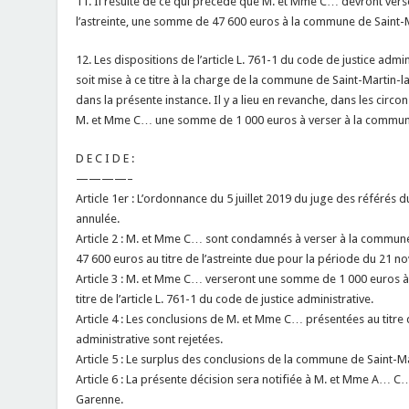
11. Il résulte de ce qui précède que M. et Mme C… devront verser
l’astreinte, une somme de 47 600 euros à la commune de Saint-
12. Les dispositions de l’article L. 761-1 du code de justice adm
soit mise à ce titre à la charge de la commune de Saint-Martin-l
dans la présente instance. Il y a lieu en revanche, dans les circo
M. et Mme C… une somme de 1 000 euros à verser à la commune 
D E C I D E :
————–
Article 1er : L’ordonnance du 5 juillet 2019 du juge des référés du
annulée.
Article 2 : M. et Mme C… sont condamnés à verser à la commun
47 600 euros au titre de l’astreinte due pour la période du 21 
Article 3 : M. et Mme C… verseront une somme de 1 000 euros 
titre de l’article L. 761-1 du code de justice administrative.
Article 4 : Les conclusions de M. et Mme C… présentées au titre de
administrative sont rejetées.
Article 5 : Le surplus des conclusions de la commune de Saint-Ma
Article 6 : La présente décision sera notifiée à M. et Mme A… C
Garenne.