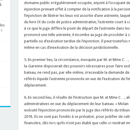
domaine public irrégulièrement occupée, enjoint à l’occupant de l
à
injonction prenant effet à compter de la notification à la person
l’injonction de libérer les lieux est assortie d’une astreinte, laque
du livre IX du code de justice administrative, l’astreinte court à c
les
à ce que le juge diffère le point de départ de l’astreinte dans les
 !
prononcé une telle astreinte, il incombe au juge de procéder à sa
partielle ou d’exécution tardive de l’injonction. Il peut toutefoi
même en cas d’inexécution de la décision juridictionnelle.
5. En premier lieu, la circonstance, invoquée par M. et Mme C…,
la-Garenne disposerait des pouvoirs nécessaires pour faire exé
bateau, ne rend pas, par elle-même, irrecevable la demande de
référés liquide l’astreinte prononcée en vue de l’exécution de l’i
déplacement.
6. En second lieu, il résulte de l’instruction que M. et Mme C…,
administratives en vue du déplacement de leur bateau » Molan » 
exécuté l’injonction prononcée par le juge des référés du tribun
2018. Ils ne sont pas fondés à se prévaloir, pour justifier de cet
financière, dès lors qu’ils n’ont pas établi que celle-ci rendrait