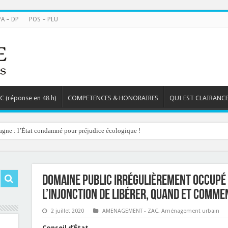
PA – DP
POS – PLU
TC (réponse en 48 h)
COMPETENCES & HONORAIRES
QUI EST CLAIRANCE
agne : l’État condamné pour préjudice écologique !
Domaine public irrégulièrement occupé
l’injonction de libérer, quand et comme
2 juillet 2020
AMENAGEMENT - ZAC
,
Aménagement urbain
Conseil d’État