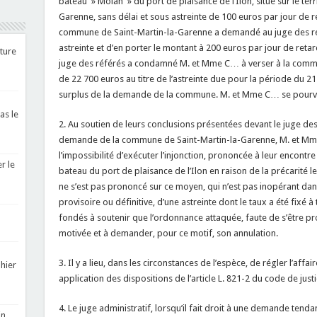
bateau » Molan » du port de plaisance de l’Ilon, situé sur le ter
Garenne, sans délai et sous astreinte de 100 euros par jour de 
commune de Saint-Martin-la-Garenne a demandé au juge des réfé
astreinte et d’en porter le montant à 200 euros par jour de retar
cture
juge des référés a condamné M. et Mme C… à verser à la comm
de 22 700 euros au titre de l’astreinte due pour la période du 21
surplus de la demande de la commune. M. et Mme C… se pourvoi
as le
2. Au soutien de leurs conclusions présentées devant le juge des r
demande de la commune de Saint-Martin-la-Garenne, M. et Mm
l’impossibilité d’exécuter l’injonction, prononcée à leur encontre
r le
bateau du port de plaisance de l’Ilon en raison de la précarité le
ne s’est pas prononcé sur ce moyen, qui n’est pas inopérant dans
provisoire ou définitive, d’une astreinte dont le taux a été fixé à 
fondés à soutenir que l’ordonnance attaquée, faute de s’être pr
motivée et à demander, pour ce motif, son annulation.
3. Il y a lieu, dans les circonstances de l’espèce, de régler l’aff
hier
application des dispositions de l’article L. 821-2 du code de just
4. Le juge administratif, lorsqu’il fait droit à une demande tend
in