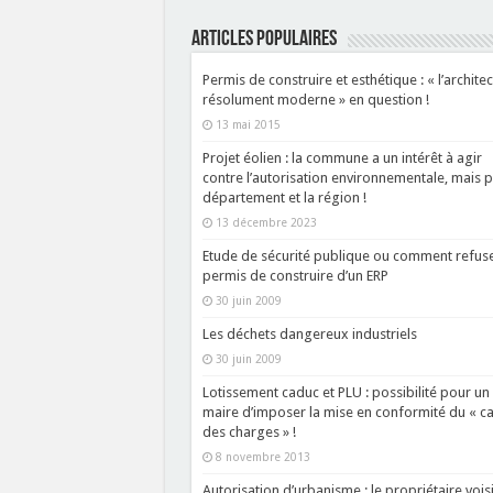
ARTICLES POPULAIRES
Permis de construire et esthétique : « l’archite
résolument moderne » en question !
13 mai 2015
Projet éolien : la commune a un intérêt à agir
contre l’autorisation environnementale, mais p
département et la région !
13 décembre 2023
Etude de sécurité publique ou comment refuse
permis de construire d’un ERP
30 juin 2009
Les déchets dangereux industriels
30 juin 2009
Lotissement caduc et PLU : possibilité pour un
maire d’imposer la mise en conformité du « ca
des charges » !
8 novembre 2013
Autorisation d’urbanisme : le propriétaire vois