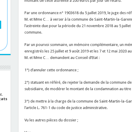
montant de cette astreinte à 200 euros par jour de retard.
Par une ordonnance n° 1903618 du 5 juillet 2019, le juge des ré
M. et Mme C… à verser à la commune de Saint-Martin-la-Garenn
l’astreinte due pour la période du 21 novembre 2018 au 5 juillet
commune.
Par un pourvoi sommaire, un mémoire complémentaire, un mém
enregistrés les 25 juillet et 9 août 2019 et les 7 et 12 mai 2020 a
M. et Mme C… demandent au Conseil d’Etat :
1°) d’annuler cette ordonnance ;
2°) statuant en référé, de rejeter la demande de la commune de S
subsidiaire, de modérer le montant de la condamnation au titre de
t.
cats
3°) de mettre à la charge de la commune de Saint-Martin-la-Gar
l’article L. 761-1 du code de justice administrative.
Vu les autres pièces du dossier ;