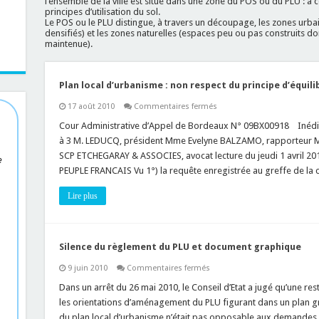
l’ensemble de la ville est situé dans une zone du POS ou du PLU : à
principes d’utilisation du sol.
Le POS ou le PLU distingue, à travers un découpage, les zones urbai
densifiés) et les zones naturelles (espaces peu ou pas construits do
maintenue).
Plan local d’urbanisme : non respect du principe d’équilib
sur
17 août 2010
Commentaires fermés
Plan
local
Cour Administrative d’Appel de Bordeaux N° 09BX00918 Inédit
d’urbanisme
à 3 M. LEDUCQ, président Mme Evelyne BALZAMO, rapporteur 
:
non
SCP ETCHEGARAY & ASSOCIES, avocat lecture du jeudi 1 avril
e
respect
PEUPLE FRANCAIS Vu 1°) la requête enregistrée au greffe de la 
du
principe
d’équilibre
Lire plus
(Art.
L.121-
1
CU)
Silence du règlement du PLU et document graphique
sur
9 juin 2010
Commentaires fermés
Silence
du
Dans un arrêt du 26 mai 2010, le Conseil d’Etat a jugé qu’une res
règlement
les orientations d’aménagement du PLU figurant dans un plan g
du
PLU
du plan local d’urbanisme n’était pas opposable aux demandes 