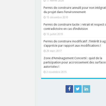
17 février 2026
Permis de construire annulé pour non intégrat
du projet dans l’environnement
15 décembre 2010
Permis de construire tacite : retrait et respect 
contradictoire en cas d’indivision
15 juillet 2019
Permis de construire modificatif : l’intérêt à ag
s’apprécie par rapport aux modifications !
29 mars 2017
Zone d’Aménagement Concerté : quid de la
participation pour accroissement des surface
autorisées !
2 novembre 2015