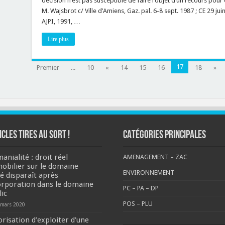
décision n’est pas susceptible de faire l’objet d’un recours pou
l’enquête
publique
M. Wajsbrot c/ Ville d’Amiens, Gaz. pal. 6-8 sept. 1987 ; CE 29 ju
AJPI, 1991, …
Lire plus
17
Premier
...
10
«
14
15
16
18
»
ICLES TIRES AU SORT !
CATÉGORIES PRINCIPALES
anialité : droit réel
AMENAGEMENT – ZAC
obilier sur le domaine
ENVIRONNEMENT
vé disparaît après
orporation dans le domaine
PC – PA – DP
lic
POS – PLU
 mars 2020
orisation d’exploiter d’une