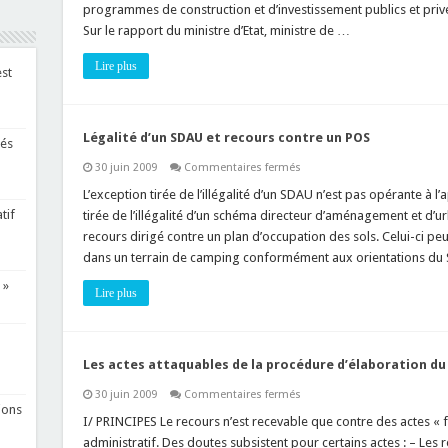
plans
programmes de construction et d’investissement publics et pri
locaux
Sur le rapport du ministre d’Etat, ministre de …
d’urbanisme
Lire plus
est
Légalité d’un SDAU et recours contre un POS
tés
sur
30 juin 2009
Commentaires fermés
Légalité
d’un
L’exception tirée de l’illégalité d’un SDAU n’est pas opérante à 
SDAU
tif
tirée de l’illégalité d’un schéma directeur d’aménagement et d’u
et
recours
recours dirigé contre un plan d’occupation des sols. Celui-ci peu
contre
dans un terrain de camping conformément aux orientations du
un
POS
 »
Lire plus
Les actes attaquables de la procédure d’élaboration du
sur
30 juin 2009
Commentaires fermés
Les
ions
actes
I/ PRINCIPES Le recours n’est recevable que contre des actes « f
attaquables
administratif. Des doutes subsistent pour certains actes : – Les
de