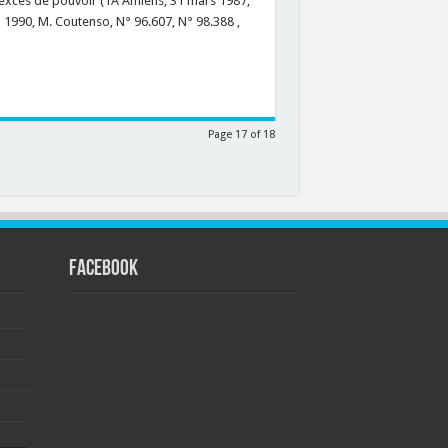
r excès de pouvoir (TA Amiens, 31 mars 1987,
in 1990, M. Coutenso, N° 96.607, N° 98.388 ,
Page 17 of 18
FACEBOOK