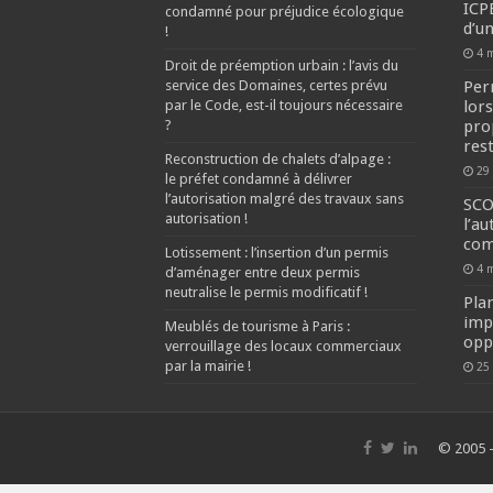
ICPE
condamné pour préjudice écologique
d’u
!
4 
Droit de préemption urbain : l’avis du
service des Domaines, certes prévu
Per
par le Code, est-il toujours nécessaire
lors
?
prop
rest
Reconstruction de chalets d’alpage :
29
le préfet condamné à délivrer
l’autorisation malgré des travaux sans
SCO
autorisation !
l’au
com
Lotissement : l’insertion d’un permis
4 
d’aménager entre deux permis
neutralise le permis modificatif !
Pla
impr
Meublés de tourisme à Paris :
opp
verrouillage des locaux commerciaux
par la mairie !
25
© 2005 -
G-9RV34HVLZZ