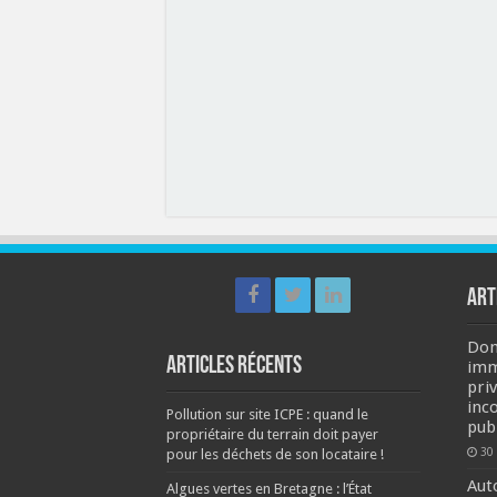
ART
Dom
Articles récents
imm
pri
inc
Pollution sur site ICPE : quand le
pub
propriétaire du terrain doit payer
30
pour les déchets de son locataire !
Aut
Algues vertes en Bretagne : l’État