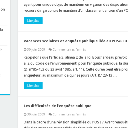
la
ayant pour unique objet de maintenir en vigueur des disposition
procédure
ion
recours dirigé contre le maintien d’un classement ancien d’un 
d’élaboration
du
PLU
Lire plus
du
Vacances scolaires et enquête publique liée au POS/PLU 
sur
30 juin 2009
Commentaires fermés
ir
Vacances
scolaires
Rappelons que l’article 3, alinéa 2 de la loi Bouchardeau prévoit
et
al.2 du Code de l’environnement) pour l’enquête publique, la 
enquête
publique
(D. n°85-453 du 23 avril 1985, art. 11). Cette durée peut être 
liée
enquêteur, au maximum de quinze jours (Art. R.123-13 …
s
au
POS/PLU
?
Lire plus
Les difficultés de l’enquête publique
sur
30 juin 2009
Commentaires fermés
Les
difficultés
Dans le cadre d’une révision simplifiée du POS I / Avant l’enquête
de