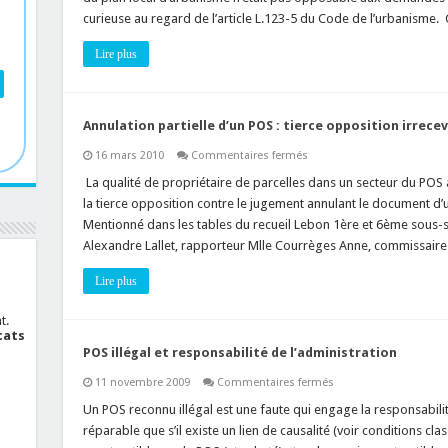
et
curieuse au regard de l’article L.123-5 du Code de l’urbanisme.
document
graphique
Lire plus
Annulation partielle d’un POS : tierce opposition irrece
sur
16 mars 2010
Commentaires fermés
Annulation
partielle
La qualité de propriétaire de parcelles dans un secteur du POS
d’un
la tierce opposition contre le jugement annulant le document 
POS
:
Mentionné dans les tables du recueil Lebon 1ère et 6ème sous-s
tierce
Alexandre Lallet, rapporteur Mlle Courrèges Anne, commissa
opposition
irrecevable
Lire plus
t.
cats
POS illégal et responsabilité de l’administration
sur
11 novembre 2009
Commentaires fermés
POS
illégal
Un POS reconnu illégal est une faute qui engage la responsabilité
et
réparable que s’il existe un lien de causalité (voir conditions cla
responsabilité
de