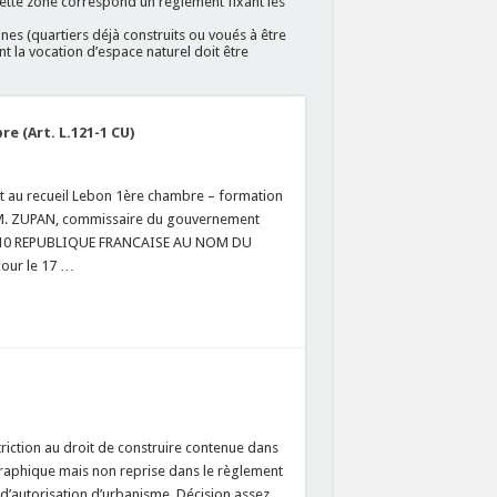
 cette zone correspond un règlement fixant les
nes (quartiers déjà construits ou voués à être
nt la vocation d’espace naturel doit être
re (Art. L.121-1 CU)
 au recueil Lebon 1ère chambre – formation
M. ZUPAN, commissaire du gouvernement
 2010 REPUBLIQUE FRANCAISE AU NOM DU
cour le 17 …
triction au droit de construire contenue dans
raphique mais non reprise dans le règlement
d’autorisation d’urbanisme. Décision assez