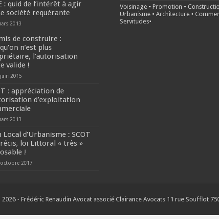
 : quid de l’intérêt à agir
Voisinage
•
Promotion
•
Constructi
ne société requérante
Urbanisme
•
Architecture
•
Commer
Servitudes
•
mars 2013
mis de construire :
qu’on n’est plus
riétaire, l’autorisation
e valide !
 juin 2015
T : appréciation de
torisation d’exploitation
merciale
mars 2013
n Local d’Urbanisme : SCOT
écis, loi Littoral « très »
osable !
 octobre 2017
 2026 - Frédéric Renaudin Avocat associé Clairance Avocats 11 rue Soufflot 750