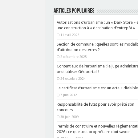
ARTICLES POPULAIRES
Autorisations d’urbanisme : un « Dark Store » 
une construction à « destination d’entrepôt »
11 avril 2023
Section de commune : quelles sont les modali
d’attribution des terres ?
2 décembre 2025
Contentieux de l’urbanisme : le juge administra
peut utiliser Géoportail !
24 octobre 2024
Le certificat d’urbanisme est un acte « divisible
7 juin 2012
Responsabilité de l’Etat pour avoir prêté son
concours
30 juin 2009
Permis de construire et nouvelles réglementat
2026 : ce que tout propriétaire doit savoir