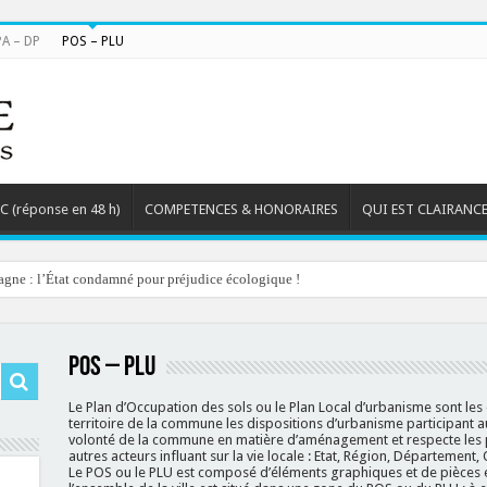
PA – DP
POS – PLU
TC (réponse en 48 h)
COMPETENCES & HONORAIRES
QUI EST CLAIRANCE
agne : l’État condamné pour préjudice écologique !
POS – PLU
Le Plan d’Occupation des sols ou le Plan Local d’urbanisme sont les
territoire de la commune les dispositions d’urbanisme participant au 
volonté de la commune en matière d’aménagement et respecte les 
autres acteurs influant sur la vie locale : Etat, Région, Département,
Le POS ou le PLU est composé d’éléments graphiques et de pièces éc