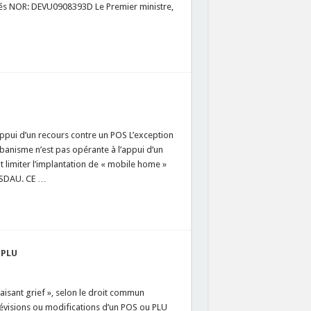
vés NOR: DEVU0908393D Le Premier ministre,
l’appui d’un recours contre un POS L’exception
rbanisme n’est pas opérante à l’appui d’un
t limiter l’implantation de « mobile home »
 SDAU. CE …
 PLU
aisant grief », selon le droit commun
 révisions ou modifications d’un POS ou PLU