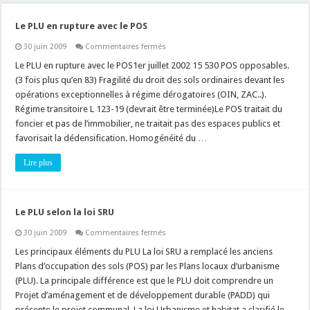
Le PLU en rupture avec le POS
sur
30 juin 2009
Commentaires fermés
Le
PLU
Le PLU en rupture avec le POS1er juillet 2002 15 530 POS opposables.
en
(3 fois plus qu’en 83) Fragilité du droit des sols ordinaires devant les
rupture
avec
opérations exceptionnelles à régime dérogatoires (OIN, ZAC..).
le
Régime transitoire L 123-19 (devrait être terminée)Le POS traitait du
POS
foncier et pas de l’immobilier, ne traitait pas des espaces publics et
favorisait la dédensification. Homogénéité du …
Lire plus
Le PLU selon la loi SRU
sur
30 juin 2009
Commentaires fermés
Le
PLU
Les principaux éléments du PLU La loi SRU a remplacé les anciens
selon
Plans d’occupation des sols (POS) par les Plans locaux d’urbanisme
la
loi
(PLU). La principale différence est que le PLU doit comprendre un
SRU
Projet d’aménagement et de développement durable (PADD) qui
présente le projet communal. La loi Urbanisme et habitat a clarifié le