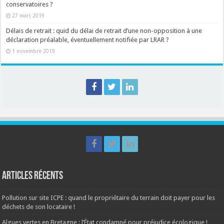
conservatoires ?
27 mars 2019
Délais de retrait : quid du délai de retrait d’une non-opposition à une
déclaration préalable, éventuellement notifiée par LRAR ?
1 novembre 2019
Articles récents
Pollution sur site ICPE : quand le propriétaire du terrain doit payer pour les
déchets de son locataire !
Algues vertes en Bretagne : l’État condamné pour préjudice écologique !