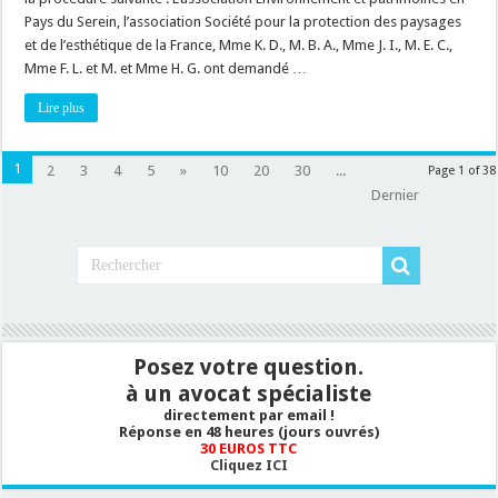
:
apprécier
Pays du Serein, l’association Société pour la protection des paysages
le
et de l’esthétique de la France, Mme K. D., M. B. A., Mme J. I., M. E. C.,
respect
des
Mme F. L. et M. et Mme H. G. ont demandé …
règles
relatives
aux
Lire plus
garanties
financières
pour
les
1
2
3
4
5
»
10
20
30
...
Page 1 of 38
installations
d’éoliennes
Dernier
Posez votre question.
à un avocat spécialiste
directement par email !
Réponse en 48 heures (jours ouvrés)
30 EUROS TTC
Cliquez ICI