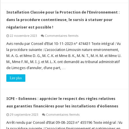
Installation Classée pour la Protection de l’Environnement :
dans la procédure contentieuse, le sursis à statuer pour
régulariser est possible !
sur
22 novembre 2023
Commentaires fermés
Installation
Classée
Avis rendu par Conseil d’Etat 10-11-2023 n° 474431 Texte intégral : Vu
pour
la procédure suivante : L’association Limousin nature environnement,
la
Protection
M. A. G. et Mme D. G., M. C. K. et Mme B. K., M. N. T., M. H. M. et Mme U.
de
M., Mme F. M., M. I. J. et M. L. X. ont demandé au tribunal administratif
l’Environnement
:
de Limoges d’annuler, d’une part, …
dans
la
procédure
Lire plus
contentieuse,
le
sursis
à
statuer
ICPE – Eoliennes : apprécier le respect des règles relatives
pour
régulariser
aux garanties financières pour les installations d’éoliennes
est
possible
!
sur
29 septembre 2023
Commentaires fermés
ICPE
–
Arrêt rendu par Conseil d’Etat 09-08-2023 n° 455196 Texte intégral : Vu
Eoliennes
la procédure suivante : L’association Environnement et patrimoines en