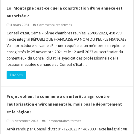
tenir
compte
Loi Montagne : est-ce que la construction d’une annexe est
du
premier
autorisée ?
avis
défavorable
sur
4 mars 2024
Commentaires fermés
et
Loi
des
Montagne
Conseil d’État, 5ème – 6ème chambres réunies, 26/06/2023, 458799
observations
:
du
Texte intégral RÉPUBLIQUE FRANCAISE AU NOM DU PEUPLE FRANCAIS
est-
pétitionnaire
ce
Vu la procédure suivante : Par une requête et un mémoire en réplique,
?
que
enregistrés le 25 novembre 2021 et le 12 avril 2023 au secrétariat du
la
construction
contentieux du Conseil d’Etat, le syndicat des professionnels de la
d’une
annexe
location meublée demande au Conseil d’Etat …
est
autorisée
Lire plus
?
Projet éolien : la commune a un intérêt à agir contre
l’autorisation environnementale, mais pas le département
et la région !
sur
13 décembre 2023
Commentaires fermés
Projet
éolien
Arrêt rendu par Conseil d’Etat 01-12-2023 n° 467009 Texte intégral : Vu
: