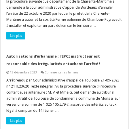
la procédure suivante : Le département de la Charente-Maritime a
la
commune
demandé à la cour administrative d’appel de Bordeaux d’annuler
a
l’arrêté du 22 octobre 2020 par lequel le préfet de la Charente-
un
intérêt
Maritime a autorisé la société Ferme éolienne de Chambon-Puyravault
à
agir
à installer et exploiter un parc éolien sur le territoire …
contre
l’autorisation
Lire plus
environnementale,
mais
pas
le
département
et
Autorisations d’urbanisme : l’EPCI instructeur est
la
région
responsable des irrégularités entachant l’arrêté !
!
sur
13 décembre 2023
Commentaires fermés
Autorisations
d’urbanisme
Arrêt rendu par Cour administrative d’appel de Toulouse 21-09-2023
:
n° 21TL23620 Texte intégral : Vu la procédure suivante : Procédure
l’EPCI
instructeur
contentieuse antérieure : M. V. et Mme G. ont demandé au tribunal
est
administratif de Toulouse de condamner la commune de Mons à leur
responsable
des
verser une somme de 1 025 105,279 €, assortie des intérêts au taux
irrégularités
entachant
légal à compter du 14 février …
l’arrêté
!
Lire plus