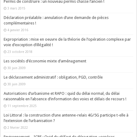
Permis de construire : un nouveau permis chasse l’ancien !
3 mars 2015
Déclaration préalable : annulation d’une demande de pièces
complémentaires !
4 janvier 2016
Expropriation : mise en oeuvre de la théorie de l’opération complexe par
voie d’exception d’illégalité !
23 octobre 2018
Les sociétés d’économie mixte d’aménagement
30 juin 2009
Le déclassement administratif : obligation, PGD, contrôle
30 juin 2009
Autorisations d’urbanisme et RAPO : quid du délai normal, du délai
raisonnable en l’absence d’information des voies et délais de recours !
11 septembre 2025
Loi Littoral : la construction d’une antenne-relais 4G/5G participe t-elle à
l’extension de l’urbanisation ?
2 février 2022
Environnement – ICPE : Quid du défaut de dérogation «espèces