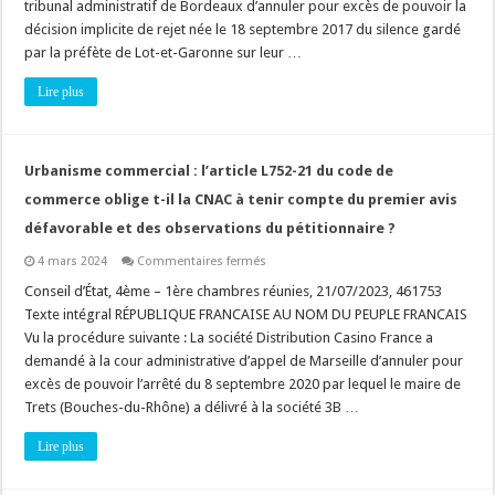
tribunal administratif de Bordeaux d’annuler pour excès de pouvoir la
élaborées
par
décision implicite de rejet née le 18 septembre 2017 du silence gardé
l’Etat
sont-
par la préfète de Lot-et-Garonne sur leur …
elles
attaquables
Lire plus
devant
le
tribunal
administratif
(recours
en
Urbanisme commercial : l’article L752-21 du code de
annulation)?
commerce oblige t-il la CNAC à tenir compte du premier avis
défavorable et des observations du pétitionnaire ?
sur
4 mars 2024
Commentaires fermés
Urbanisme
commercial
Conseil d’État, 4ème – 1ère chambres réunies, 21/07/2023, 461753
:
Texte intégral RÉPUBLIQUE FRANCAISE AU NOM DU PEUPLE FRANCAIS
l’article
L752-
Vu la procédure suivante : La société Distribution Casino France a
21
demandé à la cour administrative d’appel de Marseille d’annuler pour
du
code
excès de pouvoir l’arrêté du 8 septembre 2020 par lequel le maire de
de
commerce
Trets (Bouches-du-Rhône) a délivré à la société 3B …
oblige
t-
Lire plus
il
la
CNAC
à