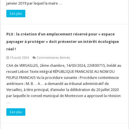
règles
janvier 2019 par lequel la maire …
d’implantation
en
Lire plus
limite
séparative
et
les
« conditions
d’éclairement
PLU : la création d’un emplacement réservé pour « espace
de
l’immeuble
paysager à protéger » doit présenter un intérêt écologique
voisin »
!
réel !
sur
19 août 2024
Commentaires fermés
PLU
:
CAA de VERSAILLES, 2ème chambre, 14/03/2024, 22VE00715, Inédit au
la
recueil Lebon Texte intégral RÉPUBLIQUE FRANCAISE AU NOM DU
création
d’un
PEUPLE FRANCAIS Vu la procédure suivante : Procédure contentieuse
emplacement
antérieure : M. B… A… a demandé au tribunal administratif de
réservé
pour
Versailles, à titre principal, d’annuler la délibération du 20 juillet 2020
« espace
paysager
par laquelle le conseil municipal de Montesson a approuvé la révision
à
…
protéger »
doit
présenter
Lire plus
un
intérêt
écologique
réel
!