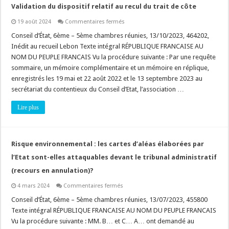
Validation du dispositif relatif au recul du trait de côte
sur
19 août 2024
Commentaires fermés
Validation
du
Conseil d’État, 6ème – 5ème chambres réunies, 13/10/2023, 464202,
dispositif
Inédit au recueil Lebon Texte intégral RÉPUBLIQUE FRANCAISE AU
relatif
au
NOM DU PEUPLE FRANCAIS Vu la procédure suivante : Par une requête
recul
sommaire, un mémoire complémentaire et un mémoire en réplique,
du
trait
enregistrés les 19 mai et 22 août 2022 et le 13 septembre 2023 au
de
côte
secrétariat du contentieux du Conseil d’Etat, l’association …
Lire plus
Risque environnemental : les cartes d’aléas élaborées par
l’Etat sont-elles attaquables devant le tribunal administratif
(recours en annulation)?
sur
4 mars 2024
Commentaires fermés
Risque
environnemental
Conseil d’État, 6ème – 5ème chambres réunies, 13/07/2023, 455800
:
Texte intégral RÉPUBLIQUE FRANCAISE AU NOM DU PEUPLE FRANCAIS
les
cartes
Vu la procédure suivante : MM. B… et C… A… ont demandé au
d’aléas