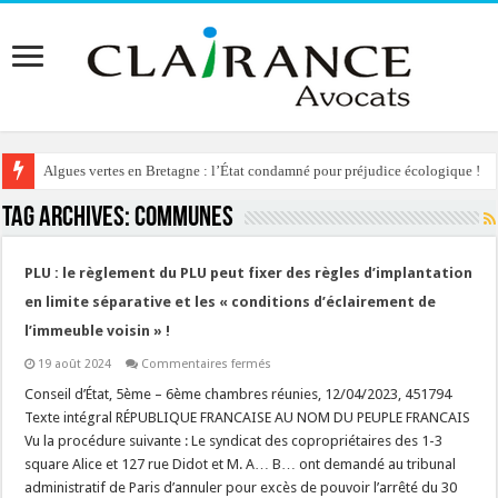
Algues vertes en Bretagne : l’État condamné pour préjudice écologique !
Tag Archives:
communes
PLU : le règlement du PLU peut fixer des règles d’implantation
en limite séparative et les « conditions d’éclairement de
l’immeuble voisin » !
sur
19 août 2024
Commentaires fermés
PLU
:
Conseil d’État, 5ème – 6ème chambres réunies, 12/04/2023, 451794
le
Texte intégral RÉPUBLIQUE FRANCAISE AU NOM DU PEUPLE FRANCAIS
règlement
du
Vu la procédure suivante : Le syndicat des copropriétaires des 1-3
PLU
square Alice et 127 rue Didot et M. A… B… ont demandé au tribunal
peut
fixer
administratif de Paris d’annuler pour excès de pouvoir l’arrêté du 30
des