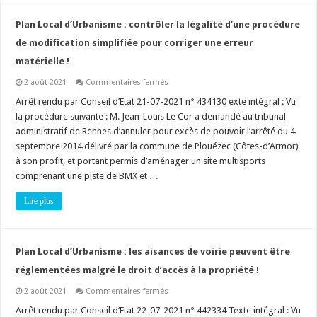
parti
d’aménagement
du
Plan Local d’Urbanisme : contrôler la légalité d’une procédure
PADD
!
de modification simplifiée pour corriger une erreur
matérielle !
sur
2 août 2021
Commentaires fermés
Plan
Local
Arrêt rendu par Conseil d’Etat 21-07-2021 n° 434130 exte intégral : Vu
d’Urbanisme
la procédure suivante : M. Jean-Louis Le Cor a demandé au tribunal
:
contrôler
administratif de Rennes d’annuler pour excès de pouvoir l’arrêté du 4
la
septembre 2014 délivré par la commune de Plouézec (Côtes-d’Armor)
légalité
d’une
à son profit, et portant permis d’aménager un site multisports
procédure
de
comprenant une piste de BMX et …
modification
simplifiée
Lire plus
pour
corriger
une
erreur
matérielle
!
Plan Local d’Urbanisme : les aisances de voirie peuvent être
réglementées malgré le droit d’accès à la propriété !
sur
2 août 2021
Commentaires fermés
Plan
Local
Arrêt rendu par Conseil d’Etat 22-07-2021 n° 442334 Texte intégral : Vu