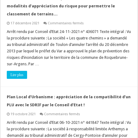
DUP
?
modalités d’appréciation du risque pour permettre le
classement de terrains…
sur
17 décembre 2021
Commentaires fermés
Plan
de
Arrêt rendu par Conseil d’Etat 24-11-2021 n° 436071 Texte intégral : Vu
Prévention
la procédure suivante : La société « Les quatre chemins » a demandé
des
Risques
au tribunal administratif de Toulon d’annuler l’arrêté du 20 décembre
d’Inondation
2013 par lequel le préfet du Var a approuvé le plan de prévention des
(PPRI)
:
risques d’inondation sur le territoire de la commune de Roquebrune-
modalités
d’appréciation
sur-Argens. Par …
du
risque
Lire plus
pour
permettre
le
classement
de
terrains…
Plan Local d’Urbanisme : appréciation de la compatibilité d’un
PLU avec le SDRIF par le Conseil d’Etat !
sur
19 octobre 2021
Commentaires fermés
Plan
Local
Arrêt rendu par Conseil d’Etat 06-10-2021 n° 441847 Texte intégral : Vu
d’Urbanisme
la procédure suivante : La société à responsabilité limitée Arthemys a
:
appréciation
demandé au tribunal administratif de Cergy-Pontoise d’annuler pour
de