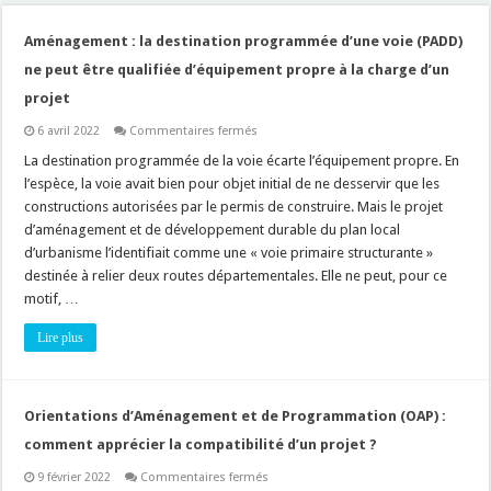
Aménagement : la destination programmée d’une voie (PADD)
ne peut être qualifiée d’équipement propre à la charge d’un
projet
sur
6 avril 2022
Commentaires fermés
Aménagement
:
La destination programmée de la voie écarte l’équipement propre. En
la
l’espèce, la voie avait bien pour objet initial de ne desservir que les
destination
programmée
constructions autorisées par le permis de construire. Mais le projet
d’une
d’aménagement et de développement durable du plan local
voie
(PADD)
d’urbanisme l’identifiait comme une « voie primaire structurante »
ne
peut
destinée à relier deux routes départementales. Elle ne peut, pour ce
être
motif, …
qualifiée
d’équipement
propre
Lire plus
à
la
charge
d’un
projet
Orientations d’Aménagement et de Programmation (OAP) :
comment apprécier la compatibilité d’un projet ?
sur
9 février 2022
Commentaires fermés
Orientations