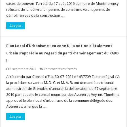
excès de pouvoir 1’arrêté du 17 août 2016 du maire de Montmorency
la
compatibilité
refusant de lui délivrer un permis de construire valant permis de
d’un
PLU
démolir en vue de la construction …
avec
le
Lire plus
SDRIF
par
le
Conseil
d’Etat
!
Plan Local d’Urbanisme : en zone U, la notion d’étalement
urbain s’apprécie au regard du parti d’aménagement du PADD
!
sur
6 septembre 2021
Commentaires fermés
Plan
Local
Arrêt rendu par Conseil d’Etat 30-07-2021 n° 437709 Texte intégral : Vu
d’Urbanisme
la procédure suivante : M. D. C. et M. A. B. ont demandé au tribunal
:
en
administratif de Grenoble d’annuler la délibération du 27 septembre
zone
2016 par laquelle le conseil municipal des Avenières Veyrins-Thuellin a
U,
la
approuvé le plan local d’urbanisme de la commune déléguée des
notion
d’étalement
Avenières, ainsi que la …
urbain
s’apprécie
Lire plus
au
regard
du