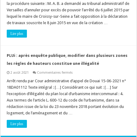
d’Urbanisme
la procédure suivante : M. A. B. a demandé au tribunal administratif de
:
les
Versailles d’annuler pour excès de pouvoir l’arrêté du 6 juillet 2015 par
aisances
lequel le maire de Croissy-sur-Seine a fait opposition à la déclaration
de
voirie
de travaux souscrite le 8 juin 2015 en vue de la création …
peuvent
être
réglementées
Lire plus
malgré
le
droit
d’accès
à
PLUi : après enquête publique, modifier dans plusieurs zones
la
propriété
les règles de hauteurs constitue une illégalité
!
sur
2 août 2021
Commentaires fermés
PLUi
:
Arrêt rendu par Cour administrative d’appel de Douai 15-06-2021 n°
après
18DA01112 Texte intégral : […] Considérant ce qui suit : […] Sur
enquête
publique,
l’exception d’illégalité du plan local d’urbanisme intercommunal : 4.
modifier
Aux termes de l’article L. 600-12 du code de l’urbanisme, dans sa
dans
plusieurs
rédaction issue de la loi du 23 novembre 2018 portant évolution du
zones
les
logement, de l’aménagement et du …
règles
de
Lire plus
hauteurs
constitue
une
illégalité