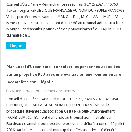
d’Aménagement
Conseil d’État, 1ère – 4ème chambres réunies, 30/12/2021, 446763
et
Texte intégral RÉPUBLIQUE FRANCAISE AU NOM DU PEUPLE FRANCAIS
de
Programmation
Vu les procédures suivantes : 1° M. G… B…, M. C… AA…, M. E… M…,
(OAP)
Mme Q… A… et M. H… O… ont demandé au tribunal administratif de
:
comment
Montpellier d’annuler pour excès de pouvoir l’arrêté du 14 juin 2019
apprécier
la
du maire de …
compatibilité
d’un
Lire plus
projet
?
Plan Local d’Urbanisme : consulter les personnes associées
sur un projet de PLU avec une évaluation environnementale
incomplète est-il légal ?
sur
26 janvier 2022
Commentaires fermés
Plan
Local
Conseil d’État, 1ère – 4ème chambres réunies, 24/02/2021, 433084
d’Urbanisme
RÉPUBLIQUE FRANCAISE AU NOM DU PEUPLE FRANCAIS Vu la
:
consulter
procédure suivante : L’association Cestas-Réjouit-Environnement
les
(ACRE) et M. C… B… ont demandé au tribunal administratif de
personnes
associées
Bordeaux d’annuler pour excès de pouvoir la délibération du 12 juillet
sur
un
2016 par laquelle le conseil municipal de Cestas a déclaré d’intérêt