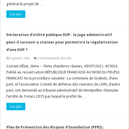
projet
général le projet dit …
de
PLU
avec
Lire plus
une
évaluation
environnementale
incomplète
est-
Déclaration d’utilité publique DUP : le juge administratif
il
légal
peut-il surseoir à statuer pour permettre la régularisation
?
d’une DUP ?
sur
9 janvier 2022
Commentaires fermés
Déclaration
d’utilité
Conseil d’État, 2ème – 7ème chambres réunies, 09/07/2021, 437634,
publique
Publié au recueil Lebon RÉPUBLIQUE FRANCAISE AU NOM DU PEUPLE
DUP
:
FRANCAIS Vu la procédure suivante : La commune de Grabels, d’une
le
part, et l’association Comité de défense des riverains du LIEN, d’autre
juge
administratif
part, ont demandé au tribunal administratif de Montpellier d’annuler
peut-
il
l’arrêté du 9 mars 2015 par lequel le préfet de …
surseoir
à
Lire plus
statuer
pour
permettre
la
régularisation
d’une
Plan de Prévention des Risques d’Inondation (PPRI) :