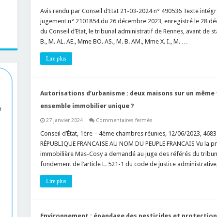
Déclaration
préalable
Avis rendu par Conseil d’Etat 21-03-2024 n° 490536 Texte intégra
:
jugement n° 2101854 du 26 décembre 2023, enregistré le 28 dé
est-
ce
du Conseil d’Etat, le tribunal administratif de Rennes, avant de
qu’une
B., M. AL. AE., Mme BO. AS., M. B. AM., Mme X. I., M. …
antenne
relais
en
Lire plus
dehors
des
secteurs
protégés
doit
faire
Autorisations d’urbanisme : deux maisons sur un même 
l’objet
d’une
ensemble immobilier unique ?
e
déclaration
?
sur
27 janvier 2024
Commentaires fermés
Ce
Autorisations
n’est
d’urbanisme
Conseil d’État, 1ère – 4ème chambres réunies, 12/06/2023, 46834
pas
:
si
RÉPUBLIQUE FRANCAISE AU NOM DU PEUPLE FRANCAIS Vu la procéd
deux
clair
maisons
immobilière Mas-Cosy a demandé au juge des référés du tribunal
!
sur
fondement de l’article L. 521-1 du code de justice administrative,
un
même
terrain
Lire plus
peuvent-
elles
constituer
un
ensemble
immobilier
Environnement : épandage des pesticides et protection 