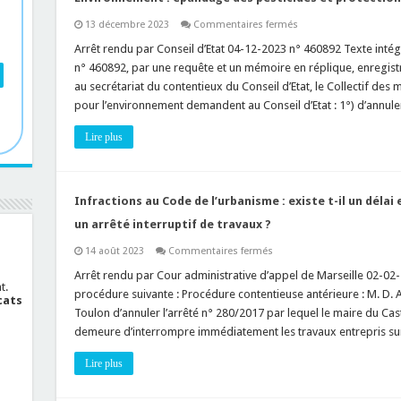
unique
?
sur
13 décembre 2023
Commentaires fermés
Environnement
:
Arrêt rendu par Conseil d’Etat 04-12-2023 n° 460892 Texte intégr
épandage
n° 460892, par une requête et un mémoire en réplique, enregist
des
pesticides
au secrétariat du contentieux du Conseil d’Etat, le Collectif des m
et
pour l’environnement demandent au Conseil d’Etat : 1°) d’annul
protection
des
populations,
Lire plus
quelles
règles
?
Infractions au Code de l’urbanisme : existe t-il un délai
un arrêté interruptif de travaux ?
sur
14 août 2023
Commentaires fermés
Infractions
au
Arrêt rendu par Cour administrative d’appel de Marseille 02-02-
Code
t.
procédure suivante : Procédure contentieuse antérieure : M. D. A
de
cats
l’urbanisme
Toulon d’annuler l’arrêté n° 280/2017 par lequel le maire du Caste
:
demeure d’interrompre immédiatement les travaux entrepris sur
existe
t-
il
Lire plus
un
délai
entre