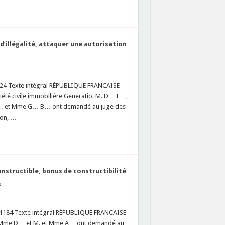
 d’illégalité, attaquer une autorisation
8524 Texte intégral RÉPUBLIQUE FRANCAISE
été civile immobilière Generatio, M. D… F…,
… B… et Mme G… B… ont demandé au juge des
ion, …
nstructible, bonus de constructibilité
s
441184 Texte intégral RÉPUBLIQUE FRANCAISE
t Mme D… et M. et Mme A… ont demandé au