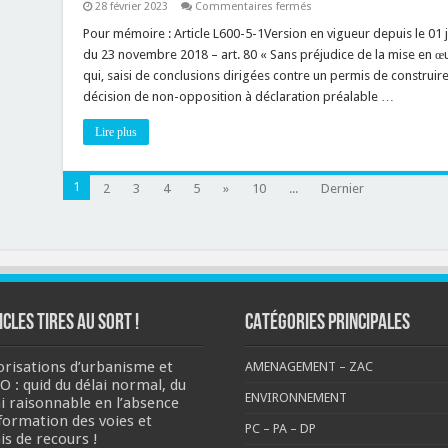
sur
28 février 2023
Commentaires fermés
ladite
Autorisations
règle
d’urbanisme
Pour mémoire : Article L600-5-1Version en vigueur depuis le 01
?
:
du 23 novembre 2018 – art. 80 « Sans préjudice de la mise en œuvr
l’article
L600-
qui, saisi de conclusions dirigées contre un permis de construi
5-
décision de non-opposition à déclaration préalable …
1
CU
ne
Lire plus
permet
pas
de
régulariser
1
2
3
4
5
»
10
...
un
Dernier
projet
soumis
à
PC
qui
fait
l’objet
d’une
non-
opposition
ICLES TIRES AU SORT !
CATÉGORIES PRINCIPALES
à
DP
!
orisations d’urbanisme et
AMENAGEMENT – ZAC
O : quid du délai normal, du
ENVIRONNEMENT
ai raisonnable en l’absence
nformation des voies et
PC – PA – DP
is de recours !