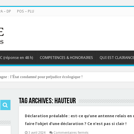
PA – DP
POS – PLU
TC (réponse en 48 h)
COMPETENCES & HONORAIRES
QUI EST CLAIRANCE
agne : l’État condamné pour préjudice écologique !
Tag Archives:
hauteur
Déclaration préalable : est-ce qu’une antenne relais en
faire l’objet d’une déclaration ? Ce n’est pas si clair !
sur
3 avril 2024
Commentaires fermés