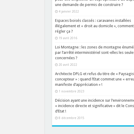
une demande de permis de construire ?
4 janvier 2022
Espaces boisés classés : caravanes installées
illégalement et « droit au domicile », comment
régler ça ?
19 avril 2016
Loi Montagne : les zones de montagne énumé
par l’arrêté interministériel sont-elles les seule
concernées ?
20 avril 2022
Architecte DPLG et refus du titre de « Paysagis
concepteur » : quand l’Etat commet une « erre
manifeste d’appréciation » !
1 novembre 2023
Décision ayant une incidence sur l’environneme
« incidence directe et significative » dit le Cons
d’Etat !
8 décembre 2015