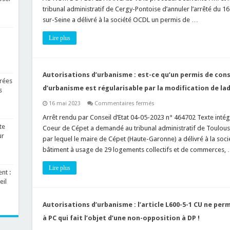
majoration
tribunal administratif de Cergy-Pontoise d’annuler l’arrêté du 16
d’un
sur-Seine a délivré à la société OCDL un permis de …
volume
constructible,
bonus
Lire plus
de
constructibilité
et
règle
de
distance
Autorisations d’urbanisme : est-ce qu’un permis de con
par
rées
rapport
d’urbanisme est régularisable par la modification de lad
s
aux
limites
sur
16 mai 2023
Commentaires fermés
séparatives
Autorisations
d’urbanisme
Arrêt rendu par Conseil d’Etat 04-05-2023 n° 464702 Texte intégra
:
te
Coeur de Cépet a demandé au tribunal administratif de Toulous
est-
ur
ce
par lequel le maire de Cépet (Haute-Garonne) a délivré à la soc
qu’un
bâtiment à usage de 29 logements collectifs et de commerces,
permis
de
construire
Lire plus
méconnaissant
nt :
une
eil
règle
d’urbanisme
est
régularisable
Autorisations d’urbanisme : l’article L600-5-1 CU ne per
par
la
à PC qui fait l’objet d’une non-opposition à DP !
modification
de