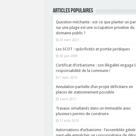
ARTICLES POPULAIRES
Question méchante : est-ce que planter un par
sur une plage est une occupation privative du
domaine public ?
25 mars 2021
Les SCOT : spécificités et portée juridiques
30 juin 2009
Certificat d’Urbanisme : son illégalité engage l
responsabilité de la commune !
7 mars 2019
Annulation partielle d’un projet déficitaire en
places de stationnement possible
4 avril 2011
Travaux simultanés dans un immeuble avec
plusieurs permis de construire
17 août 2010
Autorisations d’urbanisme : l’assemblée génér
peut-elle empêcher un copropriétaire de dép