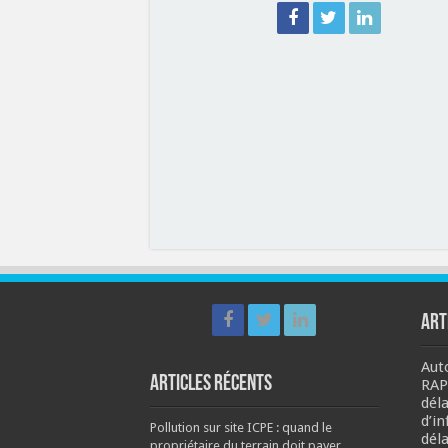
ART
Aut
Articles récents
RAP
dél
d’i
Pollution sur site ICPE : quand le
déla
propriétaire du terrain doit payer