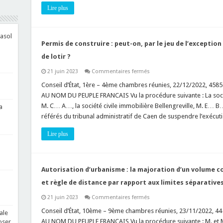
un
Lire plus
balcon
en
saillie
sur
le
asol
domaine
Permis de construire : peut-on, par le jeu de l’exception
public
?
de lotir ?
sur
21 juin 2023
Commentaires fermés
Permis
de
Conseil d’État, 1ère – 4ème chambres réunies, 22/12/2022, 45
construire
AU NOM DU PEUPLE FRANCAIS Vu la procédure suivante : La soci
:
peut-
M. C… A…, la société civile immobilière Bellengreville, M. E
a
on,
référés du tribunal administratif de Caen de suspendre l’exécut
par
le
jeu
Lire plus
de
l’exception
d’illégalité,
attaquer
une
autorisation
Autorisation d’urbanisme : la majoration d’un volume co
de
lotir
et règle de distance par rapport aux limites séparative
?
sur
21 juin 2023
Commentaires fermés
Autorisation
d’urbanisme
Conseil d’État, 10ème – 9ème chambres réunies, 23/11/2022, 
ale
:
AU NOM DU PEUPLE FRANCAIS Vu la procédure suivante : M. e
oser
la