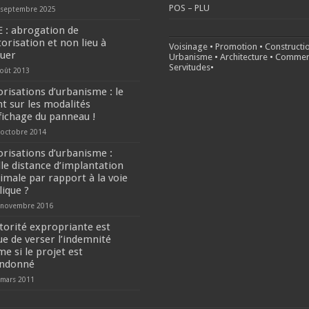
POS – PLU
 septembre 2025
E : abrogation de
torisation et non lieu à
Voisinage
•
Promotion
•
Constructi
tuer
Urbanisme
•
Architecture
•
Commer
Servitudes
•
août 2013
orisations d’urbanisme : le
nt sur les modalités
ffichage du panneau !
 octobre 2014
orisations d’urbanisme :
lle distance d’implantation
imale par rapport à la voie
lique ?
 novembre 2016
utorité expropriante est
ue de verser l’indemnité
e si le projet est
ndonné
 mars 2011