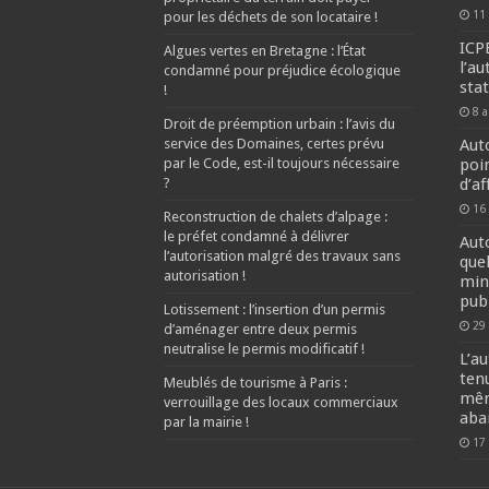
11
pour les déchets de son locataire !
ICP
Algues vertes en Bretagne : l’État
l’au
condamné pour préjudice écologique
sta
!
8 
Droit de préemption urbain : l’avis du
service des Domaines, certes prévu
Aut
par le Code, est-il toujours nécessaire
poi
?
d’a
16
Reconstruction de chalets d’alpage :
le préfet condamné à délivrer
Aut
l’autorisation malgré des travaux sans
que
autorisation !
min
pub
Lotissement : l’insertion d’un permis
29
d’aménager entre deux permis
neutralise le permis modificatif !
L’a
ten
Meublés de tourisme à Paris :
mêm
verrouillage des locaux commerciaux
aba
par la mairie !
17