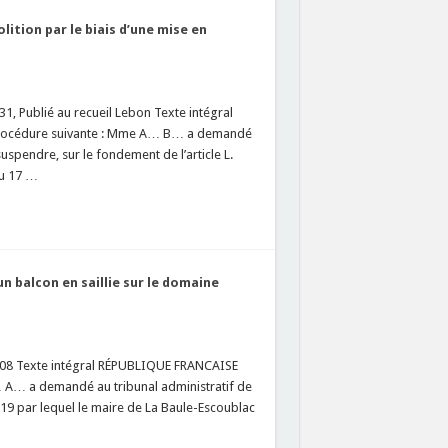
ition par le biais d’une mise en
1, Publié au recueil Lebon Texte intégral
océdure suivante : Mme A… B… a demandé
uspendre, sur le fondement de l’article L.
du 17 …
n balcon en saillie sur le domaine
0008 Texte intégral RÉPUBLIQUE FRANCAISE
A… a demandé au tribunal administratif de
019 par lequel le maire de La Baule-Escoublac