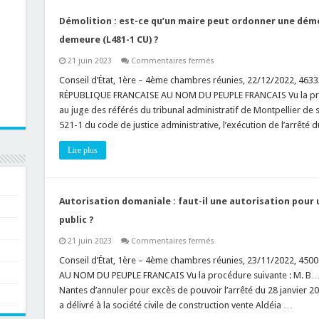
un
procès
verbal
Démolition : est-ce qu’un maire peut ordonner une démol
d’infraction
et
demeure (L481-1 CU) ?
un
arrêté
sur
21 juin 2023
Commentaires fermés
interruptif
Démolition
de
:
Conseil d’État, 1ère – 4ème chambres réunies, 22/12/2022, 46333
travaux
est-
?
RÉPUBLIQUE FRANCAISE AU NOM DU PEUPLE FRANCAIS Vu la pr
ce
qu’un
au juge des référés du tribunal administratif de Montpellier de s
maire
521-1 du code de justice administrative, l’exécution de l’arrêté 
peut
ordonner
une
Lire plus
démolition
par
le
biais
d’une
mise
Autorisation domaniale : faut-il une autorisation pour u
en
demeure
public ?
(L481-
1
sur
21 juin 2023
Commentaires fermés
CU)
Autorisation
?
domaniale
Conseil d’État, 1ère – 4ème chambres réunies, 23/11/2022, 45
:
AU NOM DU PEUPLE FRANCAIS Vu la procédure suivante : M. B… 
faut-
il
Nantes d’annuler pour excès de pouvoir l’arrêté du 28 janvier 2
une
a délivré à la société civile de construction vente Aldéia …
autorisation
pour