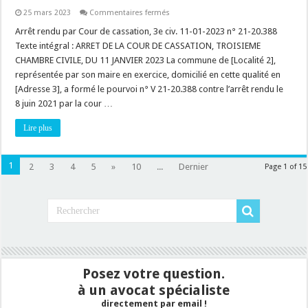
sur
25 mars 2023
Commentaires fermés
Lotissement
:
Arrêt rendu par Cour de cassation, 3e civ. 11-01-2023 n° 21-20.388
la
Texte intégral : ARRET DE LA COUR DE CASSATION, TROISIEME
prescription
trentenaire
CHAMBRE CIVILE, DU 11 JANVIER 2023 La commune de [Localité 2],
s’applique
représentée par son maire en exercice, domicilié en cette qualité en
à
la
[Adresse 3], a formé le pourvoi n° V 21-20.388 contre l’arrêt rendu le
rétrocession
forcée
8 juin 2021 par la cour …
(par
le
Lire plus
maire)
des
voies
de
desserte
1
2
3
4
5
»
10
...
Dernier
Page 1 of 15
interne
!
Posez votre question.
à un avocat spécialiste
directement par email !