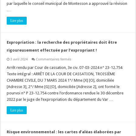
paysager
par laquelle le conseil municipal de Montesson a approuvé la révision
à
…
protéger »
doit
présenter
Lire plus
un
intérêt
écologique
réel
!
Expropriation : la recherche des propriétaires doit être
rigoureusement effectuée par l’expropriant !
sur
3 avril 2024
Commentaires fermés
Expropriation
:
Arrêt rendu par Cour de cassation, 3e civ. 07-03-2024 n° 23-12.754
la
Texte intégral : ARRÊT DE LA COUR DE CASSATION, TROISIÈME
recherche
des
CHAMBRE CIVILE, DU 7 MARS 2024 1°/ Mme [X] [O], domiciliée
propriétaires
[Adresse 3], 2°/ Mme [G] [O], domiciliée [Adresse 2], ont formé le
doit
être
pourvoi n° P 23-12.754 contre l’ordonnance rendue le 30 décembre
rigoureusement
effectuée
2022 par le juge de l’expropriation du département du Var …
par
l’expropriant
Lire plus
!
Risque environnemental : les cartes d’aléas élaborées par