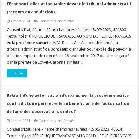
l’Etat sont-elles attaquables devant le tribunal administratif
(recours en annulation)?
sur
4 mars 2024
Commentaires fermés
Risque
environnemental
Conseil d’État, 6ème – 5ème chambres réunies, 13/07/2023, 455800
:
Texte intégral RÉPUBLIQUE FRANCAISE AU NOM DU PEUPLE FRANCAIS
les
cartes
Vu la procédure suivante : MM. B… et C… A… ont demandé au
d’aléas
tribunal administratif de Bordeaux d’annuler pour excès de pouvoir la
élaborées
par
décision implicite de rejet née le 18 septembre 2017 du silence gardé
l’Etat
sont-
par la préfète de Lot-et-Garonne sur leur …
elles
attaquables
Lire plus
devant
le
tribunal
administratif
(recours
en
Retrait d’une autorisation d’urbanisme : la procédure écrite
annulation)?
contradictoire permet-elle au bénéficiaire de l’autorisation
de faire des observations orales ?
sur
4 mars 2024
Commentaires fermés
Retrait
d’une
Conseil d’État, 1ère – 4ème chambres réunies, 12/06/2023, 465241
autorisation
Texte intégral RÉPUBLIQUE FRANCAISE AU NOM DU PEUPLE FRANCAIS
d’urbanisme