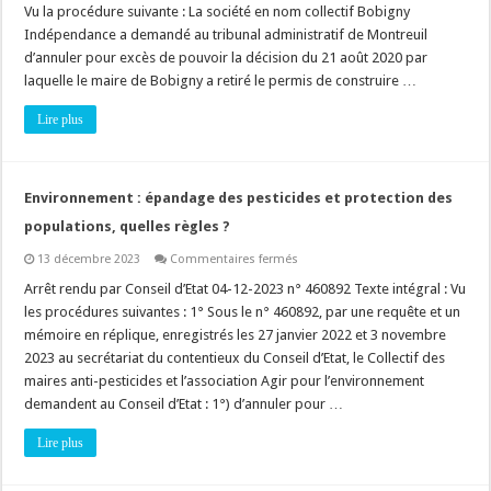
:
Vu la procédure suivante : La société en nom collectif Bobigny
la
Indépendance a demandé au tribunal administratif de Montreuil
procédure
écrite
d’annuler pour excès de pouvoir la décision du 21 août 2020 par
contradictoire
permet-
laquelle le maire de Bobigny a retiré le permis de construire …
elle
au
Lire plus
bénéficiaire
de
l’autorisation
de
faire
des
Environnement : épandage des pesticides et protection des
observations
orales
populations, quelles règles ?
?
sur
13 décembre 2023
Commentaires fermés
Environnement
:
Arrêt rendu par Conseil d’Etat 04-12-2023 n° 460892 Texte intégral : Vu
épandage
les procédures suivantes : 1° Sous le n° 460892, par une requête et un
des
pesticides
mémoire en réplique, enregistrés les 27 janvier 2022 et 3 novembre
et
2023 au secrétariat du contentieux du Conseil d’Etat, le Collectif des
protection
des
maires anti-pesticides et l’association Agir pour l’environnement
populations,
quelles
demandent au Conseil d’Etat : 1°) d’annuler pour …
règles
?
Lire plus