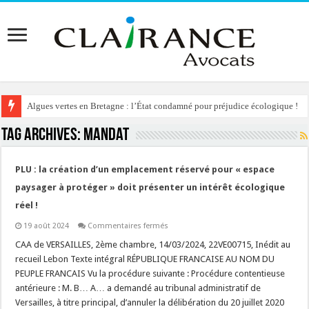
Algues vertes en Bretagne : l’État condamné pour préjudice écologique !
Tag Archives:
mandat
PLU : la création d’un emplacement réservé pour « espace
paysager à protéger » doit présenter un intérêt écologique
réel !
sur
19 août 2024
Commentaires fermés
PLU
:
CAA de VERSAILLES, 2ème chambre, 14/03/2024, 22VE00715, Inédit au
la
recueil Lebon Texte intégral RÉPUBLIQUE FRANCAISE AU NOM DU
création
d’un
PEUPLE FRANCAIS Vu la procédure suivante : Procédure contentieuse
emplacement
antérieure : M. B… A… a demandé au tribunal administratif de
réservé
pour
Versailles, à titre principal, d’annuler la délibération du 20 juillet 2020
« espace