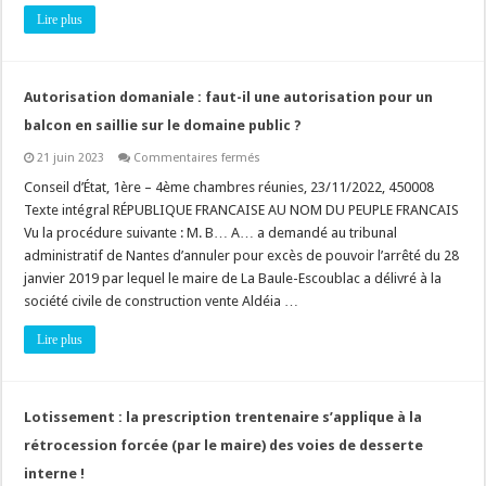
et
Lire plus
durable
»
des
eaux
et
Autorisation domaniale : faut-il une autorisation pour un
des
sols
balcon en saillie sur le domaine public ?
par
les
pesticides
sur
21 juin 2023
Commentaires fermés
!
Autorisation
domaniale
Conseil d’État, 1ère – 4ème chambres réunies, 23/11/2022, 450008
:
Texte intégral RÉPUBLIQUE FRANCAISE AU NOM DU PEUPLE FRANCAIS
faut-
il
Vu la procédure suivante : M. B… A… a demandé au tribunal
une
administratif de Nantes d’annuler pour excès de pouvoir l’arrêté du 28
autorisation
pour
janvier 2019 par lequel le maire de La Baule-Escoublac a délivré à la
un
balcon
société civile de construction vente Aldéia …
en
saillie
Lire plus
sur
le
domaine
public
?
Lotissement : la prescription trentenaire s’applique à la
rétrocession forcée (par le maire) des voies de desserte
interne !