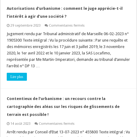
Autorisations d’urbanisme : comment le juge apprécie-t-il
l’intérêt à agir d’une société ?
sur
29 septembre 2023
Commentaires fermés
Autorisations
d’urbanisme
Jugement rendu par Tribunal administratif de Marseille 06-02-2023 n°
:
1905300 Texte intégral : Vu la procédure suivante : Par une requête et
comment
le
des mémoires enregistrés les 17 juin et 3 juillet 2019, le 3 novembre
juge
2020, le 1er avril 2022 et le 10 janvier 2023, la SAS Locafimo,
apprécie-
t-
représentée par Me Martin-Imperatori, demande au tribunal d’annuler
il
l’intérêt
l’arrêté n° DP 13 …
à
agir
Lire plus
d’une
société
?
Contentieux de l’urbanisme : un recours contre la
cartographie des aléas sur les risques de glissements de
terrain est possible !
sur
14 août 2023
Commentaires fermés
Contentieux
de
Arrêt rendu par Conseil d’Etat 13-07-2023 n° 455800 Texte intégral : Vu
l’urbanisme