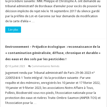
la procédure suivante : MM. Philippe et Christophe A. ont demandé au
:
un
tribunal administratif de Bordeaux d’annuler pour excès de pouvoir la
recours
décision implicite de rejet née le 18 septembre 2017 du silence gardé
contre
la
par la préfète de Lot-et-Garonne sur leur demande de modification
cartographie
des
de la carte d’aléa « …
aléas
sur
Lire plus
les
risques
de
glissements
de
terrain
Environnement – Préjudice écologique : reconnaissance de la
est
possible
« contamination généralisée, diffuse, chronique et durable »
!
des eaux et des sols par les pesticides !
sur
10 juillet 2023
Commentaires fermés
Environnement
–
Jugement rendu par Tribunal administratif de Paris 29-06-2023 n°
Préjudice
2200534/4-1 Texte intégral : Vu la procédure suivante : Par une
écologique
:
requête et des mémoires, enregistrés les 10 janvier et 17 février 2022,
reconnaissance
19 janvier et 9 février 2023, les associations Notre Affaire à Tous,
de
la
Pollinis, Biodiversité sous nos pieds, l’Association nationale pour la
«
contamination
protection des eaux et rivières Truite-Ombre-Saumon (ANPER-TOS) et
généralisée,
l’Association pour la …
diffuse,
chronique