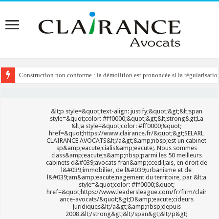
Construction non conforme : la démolition est prononcée si la régularisation
Domaine public : l’indemnisation en cas de résiliation unilatérale de la co
&lt;p style=&quot;text-align: justify;&quot;&gt;&lt;span
style=&quot;color: #ff0000;&quot;&gt;&lt;strong&gt;La
&lt;a style=&quot;color: #ff0000;&quot;
href=&quot;https://www.clairance.fr/&quot;&gt;SELARL
CLAIRANCE AVOCATS&lt;/a&gt;&amp;nbsp;est un cabinet
sp&amp;eacute;cialis&amp;eacute;. Nous sommes
class&amp;eacute;s&amp;nbsp;parmi les 50 meilleurs
cabinets d&#039;avocats fran&amp;ccedil;ais, en droit de
l&#039;immobilier, de l&#039;urbanisme et de
l&#039;am&amp;eacute;nagement du territoire, par &lt;a
style=&quot;color: #ff0000;&quot;
href=&quot;https://www.leadersleague.com/fr/firm/clair
ance-avocats/&quot;&gt;D&amp;eacute;cideurs
Juridiques&lt;/a&gt;&amp;nbsp;depuis
2008.&lt;/strong&gt;&lt;/span&gt;&lt;/p&gt;