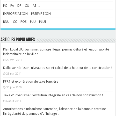
PC – PA – DP – CU – AT…
EXPROPRIATION – PREEMPTION
RNU – CC – POS – PLU – PLUI
ARTICLES POPULAIRES
Plan Local d’Urbanisme : zonage illégal, permis délivré et responsabilité
indemnitaire de la ville !
20 avril 2015
Dalle sur hérisson, niveau du sol et calcul de la hauteur de la construction !
23 mai 2011
PPRT et exonération de taxe foncière
30 juin 2009
Taxe d’urbanisme : restitution intégrale en cas de non construction !
6 août 2014
Autorisations d’urbanisme : attention, l’absence de la hauteur entraine
l’irrégularité du panneau d’affichage !