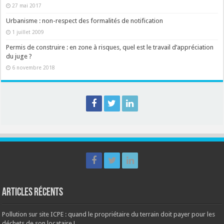
27 mai 2017
Urbanisme : non-respect des formalités de notification
1 juillet 2009
Permis de construire : en zone à risques, quel est le travail d’appréciation
du juge ?
6 novembre 2018
Articles récents
Pollution sur site ICPE : quand le propriétaire du terrain doit payer pour les
déchets de son locataire !