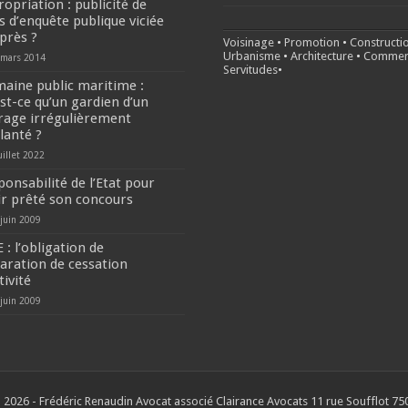
ropriation : publicité de
is d’enquête publique viciée
après ?
Voisinage
•
Promotion
•
Constructi
Urbanisme
•
Architecture
•
Commer
 mars 2014
Servitudes
•
aine public maritime :
est-ce qu’un gardien d’un
rage irrégulièrement
lanté ?
uillet 2022
ponsabilité de l’Etat pour
ir prêté son concours
 juin 2009
 : l’obligation de
laration de cessation
tivité
 juin 2009
 2026 - Frédéric Renaudin Avocat associé Clairance Avocats 11 rue Soufflot 750