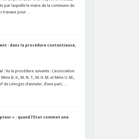
ite par laquelle le maire de la commune de
des travaux pour …
ent : dans la procédure contentieuse,
 : Vu la procédure suivante : L’association
 Mme B. K., M. N. T., M. H. M. et Mme U. M.,
atif de Limoges d’annuler, d’une part, …
epteur » : quand l’Etat commet une