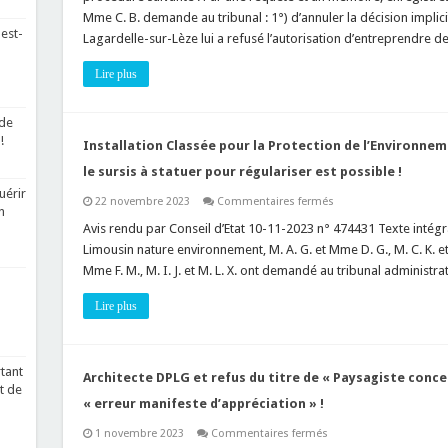
d’un
Mme C. B. demande au tribunal : 1°) d’annuler la décision implic
terrain
est-
Lagardelle-sur-Lèze lui a refusé l’autorisation d’entreprendre 
privé,
un
accès
Lire plus
à
la
voie
publique
 de
est
!
suffisant,
Installation Classée pour la Protection de l’Environnem
deux
c’est
le sursis à statuer pour régulariser est possible !
trop
uérir
!
sur
22 novembre 2023
Commentaires fermés
n
Installation
Classée
Avis rendu par Conseil d’Etat 10-11-2023 n° 474431 Texte intégral
pour
Limousin nature environnement, M. A. G. et Mme D. G., M. C. K. et
la
Protection
Mme F. M., M. I. J. et M. L. X. ont demandé au tribunal administr
de
l’Environnement
:
Lire plus
dans
la
procédure
contentieuse,
le
tant
Architecte DPLG et refus du titre de « Paysagiste conc
sursis
t de
à
« erreur manifeste d’appréciation » !
statuer
pour
sur
1 novembre 2023
Commentaires fermés
régulariser
Architecte
est