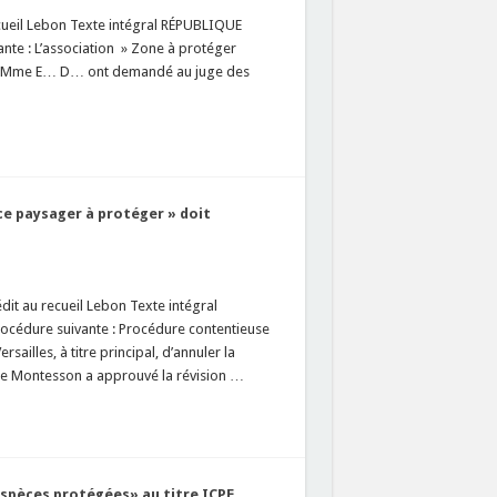
cueil Lebon Texte intégral RÉPUBLIQUE
e : L’association » Zone à protéger
 Mme E… D… ont demandé au juge des
ce paysager à protéger » doit
t au recueil Lebon Texte intégral
édure suivante : Procédure contentieuse
ailles, à titre principal, d’annuler la
l de Montesson a approuvé la révision …
espèces protégées» au titre ICPE