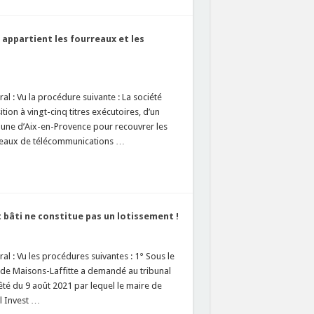
 appartient les fourreaux et les
l : Vu la procédure suivante : La société
tion à vingt-cinq titres exécutoires, d’un
mune d’Aix-en-Provence pour recouvrer les
réseaux de télécommunications …
 bâti ne constitue pas un lotissement !
al : Vu les procédures suivantes : 1° Sous le
 de Maisons-Laffitte a demandé au tribunal
êté du 9 août 2021 par lequel le maire de
il Invest …