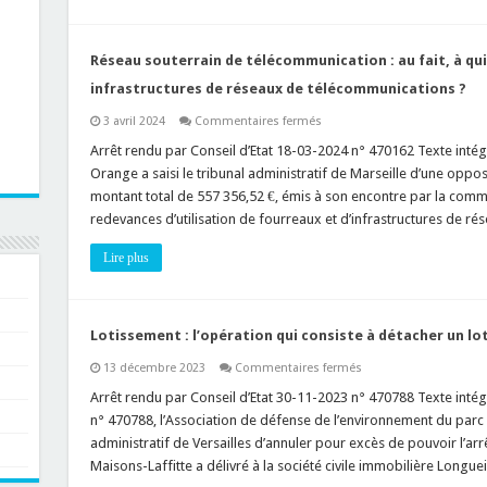
destination)
+
modification
de
façade
Réseau souterrain de télécommunication : au fait, à qui
(ou
structure
infrastructures de réseaux de télécommunications ?
porteuse)
=
sur
3 avril 2024
Commentaires fermés
permis
Réseau
de
souterrain
Arrêt rendu par Conseil d’Etat 18-03-2024 n° 470162 Texte intégra
construire
de
!
Orange a saisi le tribunal administratif de Marseille d’une opposi
télécommunication
:
montant total de 557 356,52 €, émis à son encontre par la com
au
redevances d’utilisation de fourreaux et d’infrastructures de 
fait,
à
qui
Lire plus
appartient
les
fourreaux
et
les
infrastructures
Lotissement : l’opération qui consiste à détacher un lot
de
réseaux
sur
13 décembre 2023
Commentaires fermés
de
Lotissement
télécommunications
:
Arrêt rendu par Conseil d’Etat 30-11-2023 n° 470788 Texte intégr
?
l’opération
n° 470788, l’Association de défense de l’environnement du parc
qui
consiste
administratif de Versailles d’annuler pour excès de pouvoir l’arr
à
Maisons-Laffitte a délivré à la société civile immobilière Longue
détacher
un