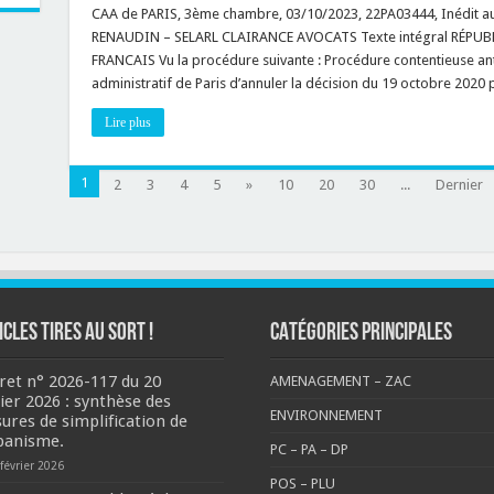
DPLG
CAA de PARIS, 3ème chambre, 03/10/2023, 22PA03444, Inédit au 
possible
et
!
RENAUDIN – SELARL CLAIRANCE AVOCATS Texte intégral RÉPU
refus
du
FRANCAIS Vu la procédure suivante : Procédure contentieuse a
titre
administratif de Paris d’annuler la décision du 19 octobre 2020 p
de
« Paysagiste
concepteur »
Lire plus
:
quand
l’Etat
commet
1
2
3
4
5
»
10
20
30
une
...
Dernier
« erreur
manifeste
d’appréciation »
!
ICLES TIRES AU SORT !
CATÉGORIES PRINCIPALES
ret n° 2026-117 du 20
AMENAGEMENT – ZAC
rier 2026 : synthèse des
ENVIRONNEMENT
ures de simplification de
rbanisme.
PC – PA – DP
février 2026
POS – PLU