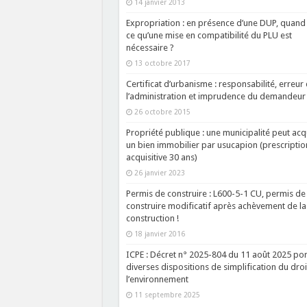
14 janvier 2013
Expropriation : en présence d’une DUP, quand 
ce qu’une mise en compatibilité du PLU est
nécessaire ?
13 octobre 2017
Certificat d’urbanisme : responsabilité, erreur
l’administration et imprudence du demandeur 
26 octobre 2015
Propriété publique : une municipalité peut acq
un bien immobilier par usucapion (prescriptio
acquisitive 30 ans)
26 janvier 2023
Permis de construire : L600-5-1 CU, permis de
construire modificatif après achèvement de la
construction !
18 janvier 2016
ICPE : Décret n° 2025-804 du 11 août 2025 por
diverses dispositions de simplification du droi
l’environnement
11 septembre 2025