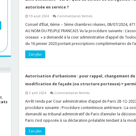
intérêt
écologique
autorisée en service ?
réel
!
sur
19 août 2024
Commentaires fermés
Environnement
–
Conseil d’État, 6ème – 5ème chambres réunies, 08/07/2024, 47
ICPE
AU NOM DU PEUPLE FRANCAIS Vu la procédure suivante : L’associ
:
Quid
oiseaux » a demandé à la cour administrative d’appel de Toulous
du
du 16 janvier 2020 portant prescriptions complémentaires de l’au
défaut
de
dérogation
Lire plus
«espèces
protégées»
au
titre
ICPE
autorisée
Autorisation d’urbanisme : pour rappel, changement de 
en
service
modification de façade (ou structure porteuse) = permis
?
sur
3 avril 2024
Commentaires fermés
Autorisation
t.
d’urbanisme
Arrêt rendu par Cour administrative d’appel de Paris 28-12-2023
cats
:
procédure suivante : Procédure contentieuse antérieure : La soci
pour
rappel,
demandé au tribunal administratif de Paris d’annuler la décisio
changement
Paris s’est opposée à sa déclaration préalable tendant à la mod
de
destination
(ou
Lire plus
sous-