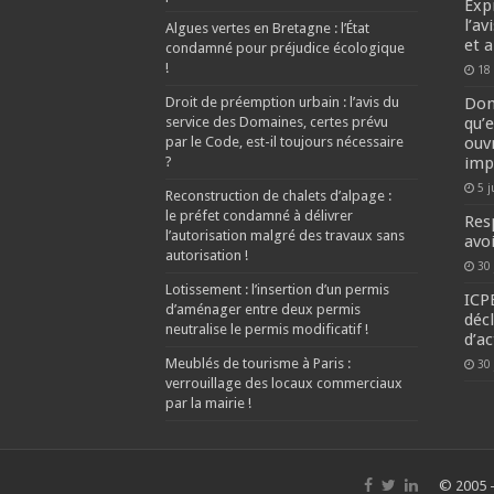
Exp
l’av
Algues vertes en Bretagne : l’État
et 
condamné pour préjudice écologique
!
18
Droit de préemption urbain : l’avis du
Dom
service des Domaines, certes prévu
qu’
par le Code, est-il toujours nécessaire
ouv
?
imp
5 j
Reconstruction de chalets d’alpage :
le préfet condamné à délivrer
Res
l’autorisation malgré des travaux sans
avo
autorisation !
30
Lotissement : l’insertion d’un permis
ICPE
d’aménager entre deux permis
déc
neutralise le permis modificatif !
d’ac
Meublés de tourisme à Paris :
30
verrouillage des locaux commerciaux
par la mairie !
© 2005 -