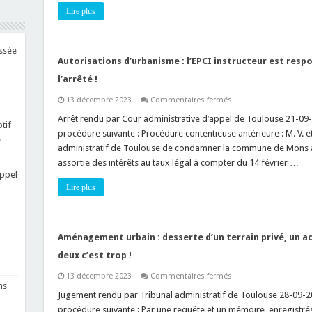
lot
Lire plus
bâti
ne
constitue
pas
un
essée
lotissement
Autorisations d’urbanisme : l’EPCI instructeur est resp
!
l’arrêté !
sur
13 décembre 2023
Commentaires fermés
Autorisations
d’urbanisme
Arrêt rendu par Cour administrative d’appel de Toulouse 21-09-
tif
:
procédure suivante : Procédure contentieuse antérieure : M. V.
l’EPCI
!
instructeur
administratif de Toulouse de condamner la commune de Mons à
est
assortie des intérêts au taux légal à compter du 14 février …
responsable
des
appel
irrégularités
Lire plus
entachant
l’arrêté
!
Aménagement urbain : desserte d’un terrain privé, un acc
deux c’est trop !
sur
13 décembre 2023
Commentaires fermés
Aménagement
ns
urbain
Jugement rendu par Tribunal administratif de Toulouse 28-09-20
:
procédure suivante : Par une requête et un mémoire, enregistrés 
desserte