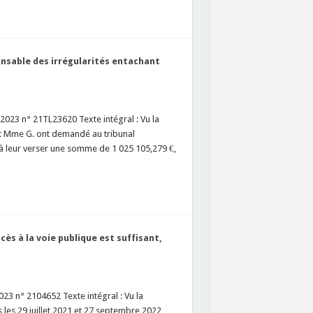
onsable des irrégularités entachant
2023 n° 21TL23620 Texte intégral : Vu la
 et Mme G. ont demandé au tribunal
 leur verser une somme de 1 025 105,279 €,
ès à la voie publique est suffisant,
23 n° 2104652 Texte intégral : Vu la
les 29 juillet 2021 et 27 septembre 2022,