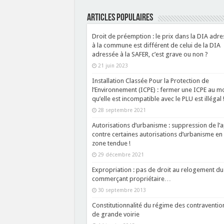
ARTICLES POPULAIRES
Droit de préemption : le prix dans la DIA adr
à la commune est différent de celui de la DIA
adressée à la SAFER, c’est grave ou non ?
21 juin 2023
Installation Classée Pour la Protection de
l’Environnement (ICPE) : fermer une ICPE au mo
qu’elle est incompatible avec le PLU est illégal 
28 septembre 2021
Autorisations d’urbanisme : suppression de l’
contre certaines autorisations d’urbanisme en
zone tendue !
29 décembre 2021
Expropriation : pas de droit au relogement du
commerçant propriétaire…
30 septembre 2013
Constitutionnalité du régime des contraventio
de grande voirie