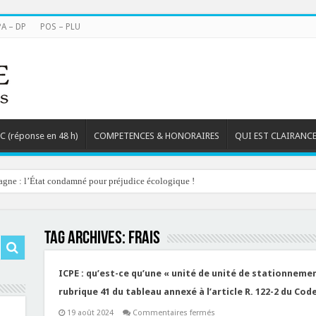
PA – DP
POS – PLU
TC (réponse en 48 h)
COMPETENCES & HONORAIRES
QUI EST CLAIRANCE
agne : l’État condamné pour préjudice écologique !
Tag Archives:
frais
ICPE : qu’est-ce qu’une « unité de unité de stationnemen
rubrique 41 du tableau annexé à l’article R. 122-2 du Co
sur
19 août 2024
Commentaires fermés