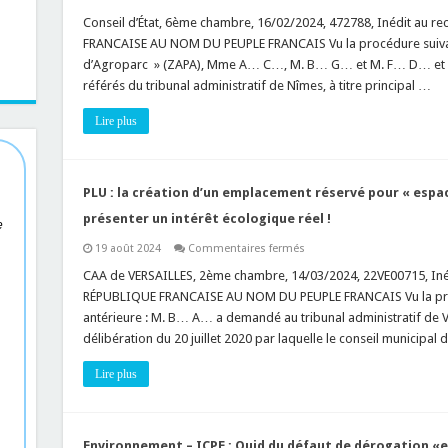
ICPE
:
Conseil d’État, 6ème chambre, 16/02/2024, 472788, Inédit au re
qu’est-
FRANCAISE AU NOM DU PEUPLE FRANCAIS Vu la procédure suivant
ce
qu’une
d’Agroparc » (ZAPA), Mme A… C…, M. B… G… et M. F… D… et
« unité
référés du tribunal administratif de Nîmes, à titre principal …
de
unité
de
Lire plus
stationnement
ouverte
au
public”
au
sens
PLU : la création d’un emplacement réservé pour « espa
de
la
présenter un intérêt écologique réel !
e
rubrique
41
sur
19 août 2024
Commentaires fermés
du
PLU
tableau
:
CAA de VERSAILLES, 2ème chambre, 14/03/2024, 22VE00715, Inédi
annexé
la
à
RÉPUBLIQUE FRANCAISE AU NOM DU PEUPLE FRANCAIS Vu la proc
création
l’article
d’un
antérieure : M. B… A… a demandé au tribunal administratif de Vers
R.
emplacement
122-
délibération du 20 juillet 2020 par laquelle le conseil municipa
réservé
2
pour
du
« espace
Code
Lire plus
paysager
de
à
l’environnement
protéger »
doit
présenter
un
Environnement – ICPE : Quid du défaut de dérogation «