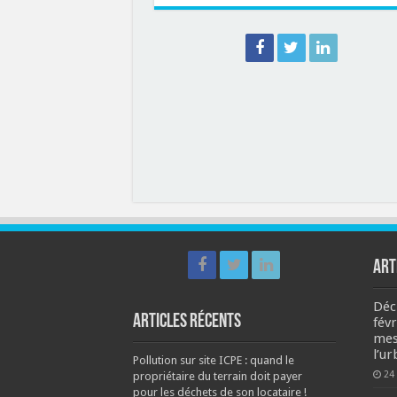
ART
Déc
Articles récents
fév
mes
l’u
Pollution sur site ICPE : quand le
24 
propriétaire du terrain doit payer
pour les déchets de son locataire !