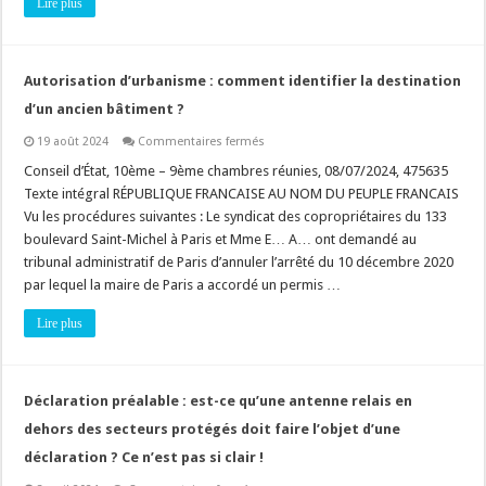
Lire plus
atteinte
à
l’économie
générale
du
Autorisation d’urbanisme : comment identifier la destination
plan
d’un ancien bâtiment ?
sur
19 août 2024
Commentaires fermés
Autorisation
d’urbanisme
Conseil d’État, 10ème – 9ème chambres réunies, 08/07/2024, 475635
:
Texte intégral RÉPUBLIQUE FRANCAISE AU NOM DU PEUPLE FRANCAIS
comment
identifier
Vu les procédures suivantes : Le syndicat des copropriétaires du 133
la
boulevard Saint-Michel à Paris et Mme E… A… ont demandé au
destination
d’un
tribunal administratif de Paris d’annuler l’arrêté du 10 décembre 2020
ancien
bâtiment
par lequel la maire de Paris a accordé un permis …
?
Lire plus
Déclaration préalable : est-ce qu’une antenne relais en
dehors des secteurs protégés doit faire l’objet d’une
déclaration ? Ce n’est pas si clair !