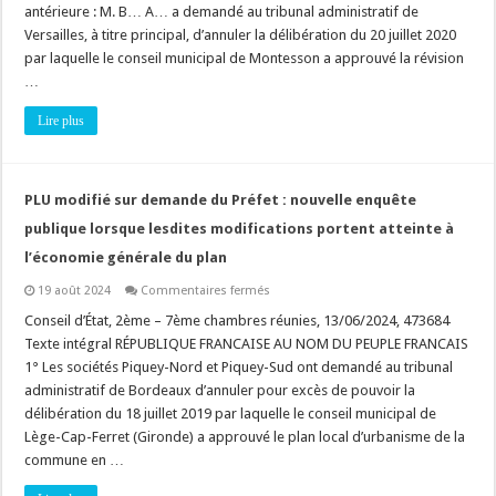
antérieure : M. B… A… a demandé au tribunal administratif de
réservé
pour
Versailles, à titre principal, d’annuler la délibération du 20 juillet 2020
« espace
paysager
par laquelle le conseil municipal de Montesson a approuvé la révision
à
…
protéger »
doit
présenter
Lire plus
un
intérêt
écologique
réel
!
PLU modifié sur demande du Préfet : nouvelle enquête
publique lorsque lesdites modifications portent atteinte à
l’économie générale du plan
sur
19 août 2024
Commentaires fermés
PLU
modifié
Conseil d’État, 2ème – 7ème chambres réunies, 13/06/2024, 473684
sur
Texte intégral RÉPUBLIQUE FRANCAISE AU NOM DU PEUPLE FRANCAIS
demande
du
1° Les sociétés Piquey-Nord et Piquey-Sud ont demandé au tribunal
Préfet
administratif de Bordeaux d’annuler pour excès de pouvoir la
:
nouvelle
délibération du 18 juillet 2019 par laquelle le conseil municipal de
enquête
publique
Lège-Cap-Ferret (Gironde) a approuvé le plan local d’urbanisme de la
lorsque
commune en …
lesdites
modifications
portent