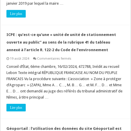
règles
janvier 2019 par lequel la maire …
d’implantation
en
Lire plus
limite
séparative
et
les
« conditions
d’éclairement
ICPE : qu’est-ce qu’une « unité de unité de stationnement
de
l’immeuble
ouverte au public” au sens de la rubrique 41 du tableau
voisin »
!
annexé à l’article R. 122-2 du Code de l’environnement
sur
19 août 2024
Commentaires fermés
ICPE
:
Conseil d’État, 6ème chambre, 16/02/2024, 472788, Inédit au recueil
qu’est-
Lebon Texte intégral RÉPUBLIQUE FRANCAISE AU NOM DU PEUPLE
ce
qu’une
FRANCAIS Vu la procédure suivante : L’association » Zone à protéger
« unité
d’Agroparc » (ZAPA), Mme A… C…, M. B… G… et M. F… D… et Mme
de
unité
E… D… ont demandé au juge des référés du tribunal administratif de
de
stationnement
Nîmes, à titre principal …
ouverte
au
Lire plus
public”
au
sens
de
la
rubrique
Géoportail : l’utilisation des données du site Géoportail est
41