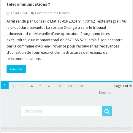
construire
télécommunications ?
!
sur
3 avril 2024
Commentaires fermés
Réseau
souterrain
Arrêt rendu par Conseil d’Etat 18-03-2024 n° 470162 Texte intégral : Vu
de
la procédure suivante : La société Orange a saisi le tribunal
télécommunication
:
administratif de Marseille d’une opposition à vingt-cinq titres
au
exécutoires, d’un montant total de 557 356,52 €, émis à son encontre
fait,
à
par la commune d’Aix-en-Provence pour recouvrer les redevances
qui
appartient
d’utilisation de fourreaux et d’infrastructures de réseaux de
les
télécommunications …
fourreaux
et
les
Lire plus
infrastructures
de
réseaux
de
1
2
3
4
5
»
10
20
30
...
Page 1 of 97
télécommunications
?
Dernier