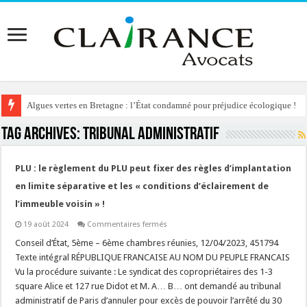
Algues vertes en Bretagne : l’État condamné pour préjudice écologique !
Tag Archives:
tribunal administratif
PLU : le règlement du PLU peut fixer des règles d’implantation
en limite séparative et les « conditions d’éclairement de
l’immeuble voisin » !
sur
19 août 2024
Commentaires fermés
PLU
:
Conseil d’État, 5ème – 6ème chambres réunies, 12/04/2023, 451794
le
Texte intégral RÉPUBLIQUE FRANCAISE AU NOM DU PEUPLE FRANCAIS
règlement
du
Vu la procédure suivante : Le syndicat des copropriétaires des 1-3
PLU
square Alice et 127 rue Didot et M. A… B… ont demandé au tribunal
peut
fixer
administratif de Paris d’annuler pour excès de pouvoir l’arrêté du 30
des