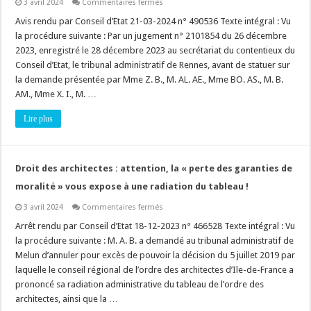
sur
3 avril 2024
Commentaires fermés
Déclaration
préalable
Avis rendu par Conseil d’Etat 21-03-2024 n° 490536 Texte intégral : Vu
:
la procédure suivante : Par un jugement n° 2101854 du 26 décembre
est-
ce
2023, enregistré le 28 décembre 2023 au secrétariat du contentieux du
qu’une
Conseil d’Etat, le tribunal administratif de Rennes, avant de statuer sur
antenne
relais
la demande présentée par Mme Z. B., M. AL. AE., Mme BO. AS., M. B.
en
dehors
AM., Mme X. I., M. …
des
secteurs
Lire plus
protégés
doit
faire
l’objet
d’une
déclaration
Droit des architectes : attention, la « perte des garanties de
?
Ce
moralité » vous expose à une radiation du tableau !
n’est
pas
sur
3 avril 2024
Commentaires fermés
si
Droit
clair
des
Arrêt rendu par Conseil d’Etat 18-12-2023 n° 466528 Texte intégral : Vu
!
architectes
la procédure suivante : M. A. B. a demandé au tribunal administratif de
:
attention,
Melun d’annuler pour excès de pouvoir la décision du 5 juillet 2019 par
la
laquelle le conseil régional de l’ordre des architectes d’Ile-de-France a
« perte
des
prononcé sa radiation administrative du tableau de l’ordre des
garanties
de
architectes, ainsi que la …
moralité »