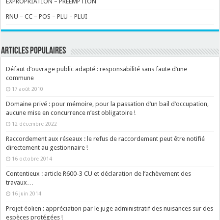
EXPROPRIATION – PREEMPTION
RNU – CC – POS – PLU – PLUI
ARTICLES POPULAIRES
Défaut d’ouvrage public adapté : responsabilité sans faute d’une
commune
17 août 2010
Domaine privé : pour mémoire, pour la passation d’un bail d’occupation,
aucune mise en concurrence n’est obligatoire !
12 décembre 2022
Raccordement aux réseaux : le refus de raccordement peut être notifié
directement au gestionnaire !
16 octobre 2014
Contentieux : article R600-3 CU et déclaration de l’achèvement des
travaux…
16 juin 2014
Projet éolien : appréciation par le juge administratif des nuisances sur des
espèces protégées !