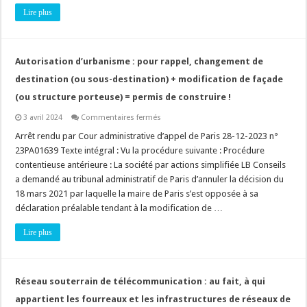
vous
Lire plus
expose
à
une
radiation
du
tableau
Autorisation d’urbanisme : pour rappel, changement de
!
destination (ou sous-destination) + modification de façade
(ou structure porteuse) = permis de construire !
sur
3 avril 2024
Commentaires fermés
Autorisation
d’urbanisme
Arrêt rendu par Cour administrative d’appel de Paris 28-12-2023 n°
:
23PA01639 Texte intégral : Vu la procédure suivante : Procédure
pour
rappel,
contentieuse antérieure : La société par actions simplifiée LB Conseils
changement
a demandé au tribunal administratif de Paris d’annuler la décision du
de
destination
18 mars 2021 par laquelle la maire de Paris s’est opposée à sa
(ou
sous-
déclaration préalable tendant à la modification de …
destination)
+
Lire plus
modification
de
façade
(ou
structure
porteuse)
Réseau souterrain de télécommunication : au fait, à qui
=
permis
appartient les fourreaux et les infrastructures de réseaux de
de