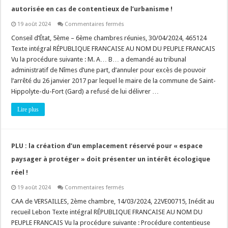
du
autorisée en cas de contentieux de l’urbanisme !
tableau
annexé
sur
19 août 2024
Commentaires fermés
à
Géoportail
l’article
:
Conseil d’État, 5ème – 6ème chambres réunies, 30/04/2024, 465124
R.
l’utilisation
122-
Texte intégral RÉPUBLIQUE FRANCAISE AU NOM DU PEUPLE FRANCAIS
des
2
données
Vu la procédure suivante : M. A… B… a demandé au tribunal
du
du
Code
administratif de Nîmes d’une part, d’annuler pour excès de pouvoir
site
de
Géoportail
l’environnement
l’arrêté du 26 janvier 2017 par lequel le maire de la commune de Saint-
est
autorisée
Hippolyte-du-Fort (Gard) a refusé de lui délivrer …
en
cas
Lire plus
de
contentieux
de
l’urbanisme
!
PLU : la création d’un emplacement réservé pour « espace
paysager à protéger » doit présenter un intérêt écologique
réel !
sur
19 août 2024
Commentaires fermés
PLU
:
CAA de VERSAILLES, 2ème chambre, 14/03/2024, 22VE00715, Inédit au
la
recueil Lebon Texte intégral RÉPUBLIQUE FRANCAISE AU NOM DU
création
d’un
PEUPLE FRANCAIS Vu la procédure suivante : Procédure contentieuse
emplacement