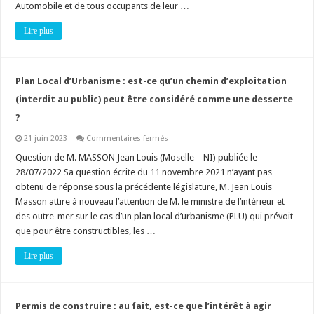
stationnement
Automobile et de tous occupants de leur …
affecté
en
Lire plus
partie
à
l’usage
direct
du
public
Plan Local d’Urbanisme : est-ce qu’un chemin d’exploitation
!
(interdit au public) peut être considéré comme une desserte
?
sur
21 juin 2023
Commentaires fermés
Plan
Local
Question de M. MASSON Jean Louis (Moselle – NI) publiée le
d’Urbanisme
28/07/2022 Sa question écrite du 11 novembre 2021 n’ayant pas
:
est-
obtenu de réponse sous la précédente législature, M. Jean Louis
ce
Masson attire à nouveau l’attention de M. le ministre de l’intérieur et
qu’un
chemin
des outre-mer sur le cas d’un plan local d’urbanisme (PLU) qui prévoit
d’exploitation
(interdit
que pour être constructibles, les …
au
public)
Lire plus
peut
être
considéré
comme
une
desserte
Permis de construire : au fait, est-ce que l’intérêt à agir
?