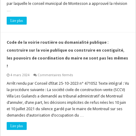
paysager
par laquelle le conseil municipal de Montesson a approuvé la révision
à
…
protéger »
doit
présenter
Lire plus
un
intérêt
écologique
réel
!
Code de la voirie routière ou domanialité publique :
construire sur la voie publique ou construire en contiguïté,
les pouvoirs de coordination du maire ne sont pas les mêmes
!
sur
4 mars 2024
Commentaires fermés
Code
de
Arrêt rendu par Conseil d’Etat 25-10-2023 n° 471052 Texte intégral : Vu
la
la procédure suivante : La société civile de construction-vente (SCCV)
voirie
routière
Villa Les Guilands a demandé au tribunal administratif de Montreuil
ou
d’annuler, d’une part, les décisions implicites de refus nées les 10 juin
domanialité
publique
et 10 juillet 2021 du silence gardé par le maire de Montreuil sur ses
:
construire
demandes d’autorisation d’occupation du …
sur
la
Lire plus
voie
publique
ou