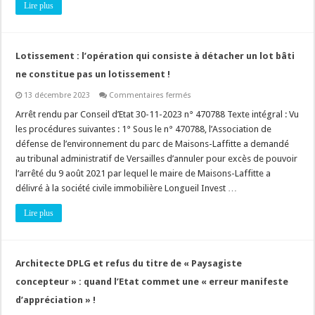
Lire plus
communal
en
zone
à
urbaniser
(AU)
Lotissement : l’opération qui consiste à détacher un lot bâti
?
ne constitue pas un lotissement !
sur
13 décembre 2023
Commentaires fermés
Lotissement
:
Arrêt rendu par Conseil d’Etat 30-11-2023 n° 470788 Texte intégral : Vu
l’opération
les procédures suivantes : 1° Sous le n° 470788, l’Association de
qui
consiste
défense de l’environnement du parc de Maisons-Laffitte a demandé
à
au tribunal administratif de Versailles d’annuler pour excès de pouvoir
détacher
un
l’arrêté du 9 août 2021 par lequel le maire de Maisons-Laffitte a
lot
bâti
délivré à la société civile immobilière Longueil Invest …
ne
constitue
Lire plus
pas
un
lotissement
!
Architecte DPLG et refus du titre de « Paysagiste
concepteur » : quand l’Etat commet une « erreur manifeste
d’appréciation » !