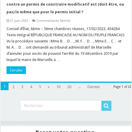
contre un permis de construire modificatif est (doit être, ou
pas) le même que pour le permis initial ?
sur
21 juin 2023
Commentaires fermés
Permis
de
Conseil d’État, 6ème – 5ème chambres réunies, 17/02/2023, 454284
construire
Texte intégral RÉPUBLIQUE FRANCAISE AU NOM DU PEUPLE FRANCAIS
:
au
Vu la procédure suivante : Mme B… D…, M. F… D…, Mme E… C… et
fait,
M. A… D… ont demandé au tribunal administratif de Marseille
est-
ce
d’annuler pour excès de pouvoir l’arrêté du 19 décembre 2019 par
que
l’intérêt
lequel le maire de Marseille a …
à
agir
Lire plus
contre
un
permis
de
construire
1
2
3
4
5
»
10
20
...
Dernier
Page 1 of 22
modificatif
est
(doit
être,
ou
pas)
le
même
que
pour
le
permis