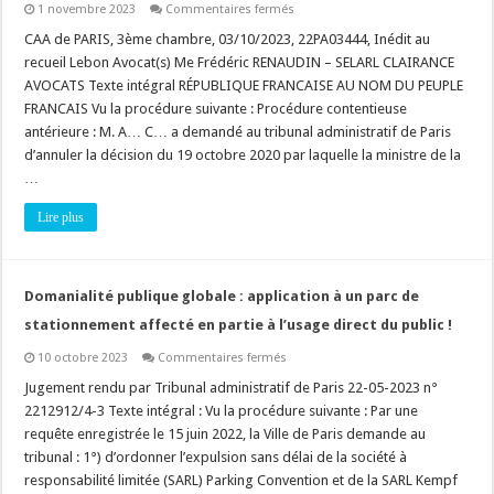
sur
1 novembre 2023
Commentaires fermés
Architecte
DPLG
CAA de PARIS, 3ème chambre, 03/10/2023, 22PA03444, Inédit au
et
recueil Lebon Avocat(s) Me Frédéric RENAUDIN – SELARL CLAIRANCE
refus
du
AVOCATS Texte intégral RÉPUBLIQUE FRANCAISE AU NOM DU PEUPLE
titre
FRANCAIS Vu la procédure suivante : Procédure contentieuse
de
« Paysagiste
antérieure : M. A… C… a demandé au tribunal administratif de Paris
concepteur »
:
d’annuler la décision du 19 octobre 2020 par laquelle la ministre de la
quand
…
l’Etat
commet
une
Lire plus
« erreur
manifeste
d’appréciation »
!
Domanialité publique globale : application à un parc de
stationnement affecté en partie à l’usage direct du public !
sur
10 octobre 2023
Commentaires fermés
Domanialité
publique
Jugement rendu par Tribunal administratif de Paris 22-05-2023 n°
globale
2212912/4-3 Texte intégral : Vu la procédure suivante : Par une
:
application
requête enregistrée le 15 juin 2022, la Ville de Paris demande au
à
tribunal : 1°) d’ordonner l’expulsion sans délai de la société à
un
parc
responsabilité limitée (SARL) Parking Convention et de la SARL Kempf
de