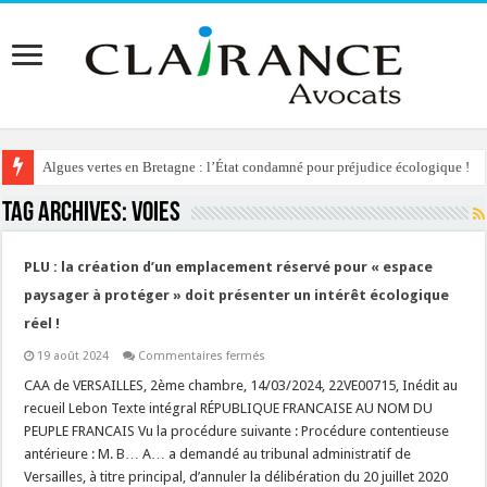
Algues vertes en Bretagne : l’État condamné pour préjudice écologique !
Tag Archives:
voies
PLU : la création d’un emplacement réservé pour « espace
paysager à protéger » doit présenter un intérêt écologique
réel !
sur
19 août 2024
Commentaires fermés
PLU
:
CAA de VERSAILLES, 2ème chambre, 14/03/2024, 22VE00715, Inédit au
la
recueil Lebon Texte intégral RÉPUBLIQUE FRANCAISE AU NOM DU
création
d’un
PEUPLE FRANCAIS Vu la procédure suivante : Procédure contentieuse
emplacement
antérieure : M. B… A… a demandé au tribunal administratif de
réservé
pour
Versailles, à titre principal, d’annuler la délibération du 20 juillet 2020
« espace