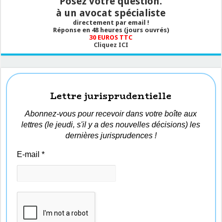
Posez votre question.
initial
à un avocat spécialiste
?
directement par email !
Réponse en 48 heures (jours ouvrés)
30 EUROS TTC
Cliquez ICI
Lettre jurisprudentielle
Abonnez-vous pour recevoir dans votre boîte aux
lettres (le jeudi, s'il y a des nouvelles décisions) les
dernières jurisprudences !
E-mail
*