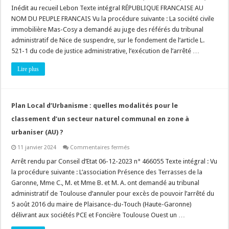
:
Inédit au recueil Lebon Texte intégral RÉPUBLIQUE FRANCAISE AU
deux
maisons
NOM DU PEUPLE FRANCAIS Vu la procédure suivante : La société civile
sur
immobilière Mas-Cosy a demandé au juge des référés du tribunal
un
même
administratif de Nice de suspendre, sur le fondement de l’article L.
terrain
peuvent-
521-1 du code de justice administrative, l’exécution de l’arrêté …
elles
constituer
Lire plus
un
ensemble
immobilier
unique
?
Plan Local d’Urbanisme : quelles modalités pour le
classement d’un secteur naturel communal en zone à
urbaniser (AU) ?
sur
11 janvier 2024
Commentaires fermés
Plan
Local
Arrêt rendu par Conseil d’Etat 06-12-2023 n° 466055 Texte intégral : Vu
d’Urbanisme
la procédure suivante : L’association Présence des Terrasses de la
:
quelles
Garonne, Mme C., M. et Mme B. et M. A. ont demandé au tribunal
modalités
administratif de Toulouse d’annuler pour excès de pouvoir l’arrêté du
pour
le
5 août 2016 du maire de Plaisance-du-Touch (Haute-Garonne)
classement
d’un
délivrant aux sociétés PCE et Foncière Toulouse Ouest un …
secteur
naturel