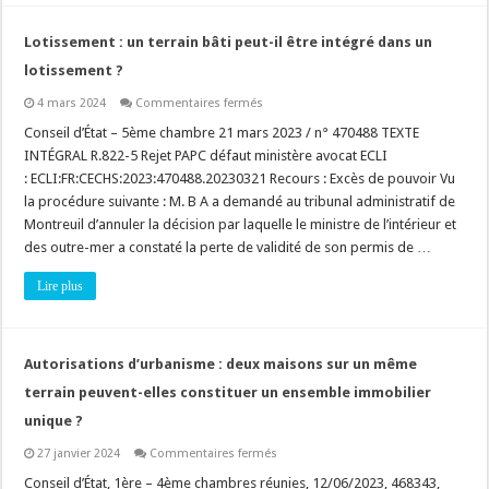
construire
en
contiguïté,
Lotissement : un terrain bâti peut-il être intégré dans un
les
pouvoirs
lotissement ?
de
coordination
sur
4 mars 2024
Commentaires fermés
du
Lotissement
maire
:
Conseil d’État – 5ème chambre 21 mars 2023 / n° 470488 TEXTE
ne
un
sont
INTÉGRAL R.822-5 Rejet PAPC défaut ministère avocat ECLI
terrain
pas
bâti
: ECLI:FR:CECHS:2023:470488.20230321 Recours : Excès de pouvoir Vu
les
peut-
mêmes
la procédure suivante : M. B A a demandé au tribunal administratif de
il
!
être
Montreuil d’annuler la décision par laquelle le ministre de l’intérieur et
intégré
dans
des outre-mer a constaté la perte de validité de son permis de …
un
lotissement
Lire plus
?
Autorisations d’urbanisme : deux maisons sur un même
terrain peuvent-elles constituer un ensemble immobilier
unique ?
sur
27 janvier 2024
Commentaires fermés
Autorisations
d’urbanisme
Conseil d’État, 1ère – 4ème chambres réunies, 12/06/2023, 468343,