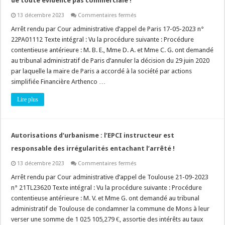
de toute évidence pas commerciale !
sur
13 décembre 2023
Commentaires fermés
Permis
de
Arrêt rendu par Cour administrative d’appel de Paris 17-05-2023 n°
construire
22PA01112 Texte intégral : Vu la procédure suivante : Procédure
un
hôtel
contentieuse antérieure : M. B. E., Mme D. A. et Mme C. G. ont demandé
:
au tribunal administratif de Paris d’annuler la décision du 29 juin 2020
la
destination
par laquelle la maire de Paris a accordé à la société par actions
hôtellerie
n’est
simplifiée Financière Arthenco …
de
toute
Lire plus
évidence
pas
commerciale
!
Autorisations d’urbanisme : l’EPCI instructeur est
responsable des irrégularités entachant l’arrêté !
sur
13 décembre 2023
Commentaires fermés
Autorisations
d’urbanisme
Arrêt rendu par Cour administrative d’appel de Toulouse 21-09-2023
:
n° 21TL23620 Texte intégral : Vu la procédure suivante : Procédure
l’EPCI
instructeur
contentieuse antérieure : M. V. et Mme G. ont demandé au tribunal
est
administratif de Toulouse de condamner la commune de Mons à leur
responsable
des
verser une somme de 1 025 105,279 €, assortie des intérêts au taux
irrégularités