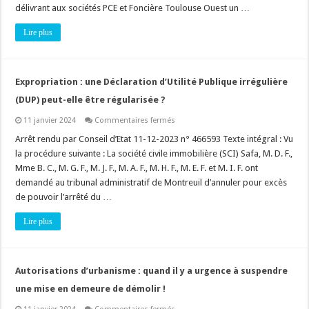
d’un
délivrant aux sociétés PCE et Foncière Toulouse Ouest un …
secteur
naturel
Lire plus
communal
en
zone
à
urbaniser
(AU)
Expropriation : une Déclaration d’Utilité Publique irrégulière
?
(DUP) peut-elle être régularisée ?
sur
11 janvier 2024
Commentaires fermés
Expropriation
:
Arrêt rendu par Conseil d’Etat 11-12-2023 n° 466593 Texte intégral : Vu
une
la procédure suivante : La société civile immobilière (SCI) Safa, M. D. F.,
Déclaration
d’Utilité
Mme B. C., M. G. F., M. J. F., M. A. F., M. H. F., M. E. F. et M. I. F. ont
Publique
demandé au tribunal administratif de Montreuil d’annuler pour excès
irrégulière
(DUP)
de pouvoir l’arrêté du …
peut-
elle
être
Lire plus
régularisée
?
Autorisations d’urbanisme : quand il y a urgence à suspendre
une mise en demeure de démolir !
sur