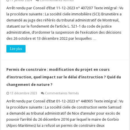
11 janvier 2024
Commentaires fermés
Autorisations
d’urbanisme
Arrêt rendu par Conseil d’Etat 11-12-2023 n° 407207 Texte intégral : Vu
:
la procédure suivante : La société civile immobilière (SCI) Brunetière a
quand
il
demandé au juge des référés du tribunal administratif de Montreuil,
y
statuant sur le fondement de l’article L. 521-1 du code de justice
a
urgence
administrative, d’ordonner la suspension de l’exécution des décisions
à
suspendre
des 26 octobre et 13 décembre 2022 par lesquelles …
une
mise
Lire plus
en
demeure
de
démolir
!
Permis de construire : modification du projet en cours
d’instruction, quel impact sur le délai d’instruction ? Quid du
changement de nature ?
sur
13 décembre 2023
Commentaires fermés
Permis
de
Arrêt rendu par Conseil d’Etat 01-12-2023 n° 448905 Texte intégral : Vu
construire
la procédure suivante : La société civile de construction vente Samsud
:
modification
a demandé au tribunal administratif de Nice d’annuler pour excès de
du
pouvoir l’arrêté du 26 décembre 2016 par lequel le maire de Gorbio
projet
en
(Alpes-Maritimes) lui a refusé un permis de construire deux
cours