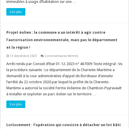
d’instruction,
immeubles à usage d’habitation sur une …
quel
impact
Lire plus
sur
le
délai
d’instruction
?
Quid
Projet éolien : la commune a un intérêt à agir contre
du
changement
l’autorisation environnementale, mais pas le département
de
nature
et la région !
?
sur
13 décembre 2023
Commentaires fermés
Projet
éolien
Arrêt rendu par Conseil d’Etat 01-12-2023 n° 467009 Texte intégral : Vu
:
la procédure suivante : Le département de la Charente-Maritime a
la
commune
demandé à la cour administrative d’appel de Bordeaux d’annuler
a
l’arrêté du 22 octobre 2020 par lequel le préfet de la Charente-
un
intérêt
Maritime a autorisé la société Ferme éolienne de Chambon-Puyravault
à
agir
à installer et exploiter un parc éolien sur le territoire …
contre
l’autorisation
Lire plus
environnementale,
mais
pas
le
département
et
Lotissement : l’opération qui consiste à détacher un lot bâti
la