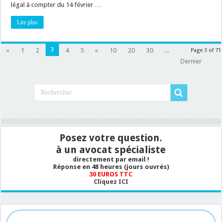
entachant
légal à compter du 14 février …
l’arrêté
!
Lire plus
3
«
1
2
4
5
»
10
20
30
...
Page 3 of 71
Dernier
Posez votre question.
à un avocat spécialiste
directement par email !
Réponse en 48 heures (jours ouvrés)
30 EUROS TTC
Cliquez ICI