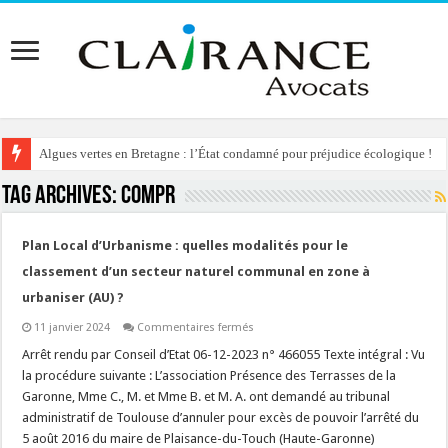
Algues vertes en Bretagne : l’État condamné pour préjudice écologique !
Tag Archives:
compr
Plan Local d’Urbanisme : quelles modalités pour le
classement d’un secteur naturel communal en zone à
urbaniser (AU) ?
sur
11 janvier 2024
Commentaires fermés
Plan
Local
Arrêt rendu par Conseil d’Etat 06-12-2023 n° 466055 Texte intégral : Vu
d’Urbanisme
la procédure suivante : L’association Présence des Terrasses de la
:
quelles
Garonne, Mme C., M. et Mme B. et M. A. ont demandé au tribunal
modalités
administratif de Toulouse d’annuler pour excès de pouvoir l’arrêté du
pour
le
5 août 2016 du maire de Plaisance-du-Touch (Haute-Garonne)
classement