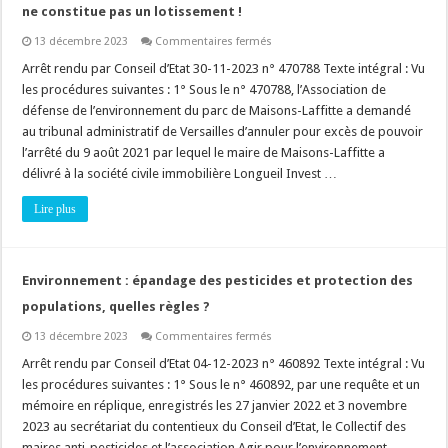
région
ne constitue pas un lotissement !
!
sur
13 décembre 2023
Commentaires fermés
Lotissement
:
Arrêt rendu par Conseil d’Etat 30-11-2023 n° 470788 Texte intégral : Vu
l’opération
les procédures suivantes : 1° Sous le n° 470788, l’Association de
qui
consiste
défense de l’environnement du parc de Maisons-Laffitte a demandé
à
au tribunal administratif de Versailles d’annuler pour excès de pouvoir
détacher
un
l’arrêté du 9 août 2021 par lequel le maire de Maisons-Laffitte a
lot
bâti
délivré à la société civile immobilière Longueil Invest …
ne
constitue
Lire plus
pas
un
lotissement
!
Environnement : épandage des pesticides et protection des
populations, quelles règles ?
sur
13 décembre 2023
Commentaires fermés
Environnement
:
Arrêt rendu par Conseil d’Etat 04-12-2023 n° 460892 Texte intégral : Vu
épandage
les procédures suivantes : 1° Sous le n° 460892, par une requête et un
des
pesticides
mémoire en réplique, enregistrés les 27 janvier 2022 et 3 novembre
et
2023 au secrétariat du contentieux du Conseil d’Etat, le Collectif des
protection
des
maires anti-pesticides et l’association Agir pour l’environnement