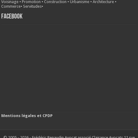
Voisinage
•
Promotion
•
Construction
•
Urbanisme
•
Architecture
•
Commerce
•
Servitudes
•
FACEBOOK
Mentions légales et CPDP
© 2005 - 2026 - Frédéric Renaudin Avocat associé Clairance Avocats 11 rue