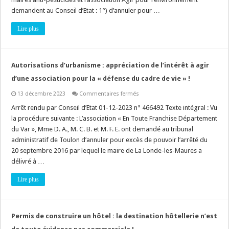
populations,
quelles
demandent au Conseil d’Etat : 1°) d’annuler pour …
règles
?
Lire plus
Autorisations d’urbanisme : appréciation de l’intérêt à agir
d’une association pour la « défense du cadre de vie » !
sur
13 décembre 2023
Commentaires fermés
Autorisations
d’urbanisme
Arrêt rendu par Conseil d’Etat 01-12-2023 n° 466492 Texte intégral : Vu
:
la procédure suivante : L’association « En Toute Franchise Département
appréciation
de
du Var », Mme D. A., M. C. B. et M. F. E. ont demandé au tribunal
l’intérêt
administratif de Toulon d’annuler pour excès de pouvoir l’arrêté du
à
agir
20 septembre 2016 par lequel le maire de La Londe-les-Maures a
d’une
association
délivré à …
pour
la
Lire plus
« défense
du
cadre
de
vie »
!
Permis de construire un hôtel : la destination hôtellerie n’est