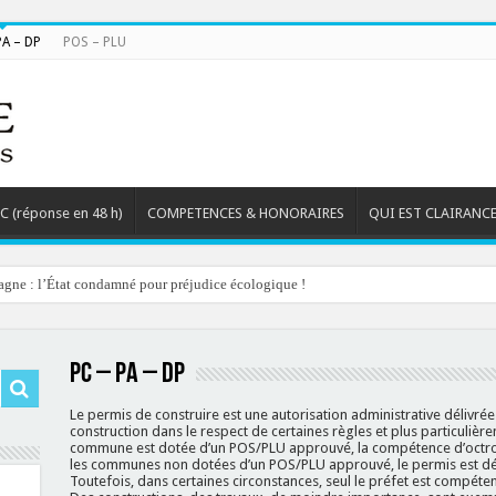
PA – DP
POS – PLU
TC (réponse en 48 h)
COMPETENCES & HONORAIRES
QUI EST CLAIRANCE
agne : l’État condamné pour préjudice écologique !
PC – PA – DP
Le permis de construire est une autorisation administrative délivrée
construction dans le respect de certaines règles et plus particulière
commune est dotée d’un POS/PLU approuvé, la compétence d’octroi 
les communes non dotées d’un POS/PLU approuvé, le permis est déli
Toutefois, dans certaines circonstances, seul le préfet est compétent