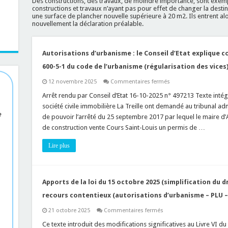
Des constructions, des travaux, de moindre importance, sont exempt
constructions et travaux n’ayant pas pour effet de changer la destin
une surface de plancher nouvelle supérieure à 20 m2. Ils entrent al
nouvellement la déclaration préalable.
Autorisations d’urbanisme : le Conseil d’Etat explique 
600-5-1 du code de l’urbanisme (régularisation des vices
sur
12 novembre 2025
Commentaires fermés
Autorisations
d’urbanisme
Arrêt rendu par Conseil d’Etat 16-10-2025 n° 497213 Texte intégra
:
société civile immobilière La Treille ont demandé au tribunal ad
le
e
Conseil
de pouvoir l’arrêté du 25 septembre 2017 par lequel le maire d’Ai
d’Etat
de construction vente Cours Saint-Louis un permis de …
explique
comment
mettre
Lire plus
en
oeuvre
l’article
L.
600-
5-
Apports de la loi du 15 octobre 2025 (simplification du d
1
du
recours contentieux (autorisations d’urbanisme – PLU – 
code
de
sur
21 octobre 2025
Commentaires fermés
l’urbanisme
Apports
(régularisation
de
Ce texte introduit des modifications significatives au Livre VI du
des