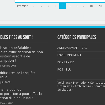
peut
pas
4
Premier
...
«
2
3
5
6
»
10
20
régulariser
la
situation
!
ICLES TIRES AU SORT !
CATÉGORIES PRINCIPALES
laration préalable :
AMENAGEMENT – ZAC
galité d’une décision de non
ENVIRONNEMENT
osition assortie de
scription !
PC – PA – DP
novembre 2018
POS – PLU
difficultés de l’enquête
lique
 juin 2009
Voisinage
•
Promotion
•
Constructi
Urbanisme
•
Architecture
•
Commer
aine public :
Servitudes
•
corporation a pour effet la
tion d’un bail rural !
février 2021