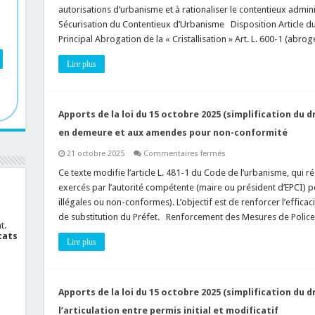
la
vices)
autorisations d’urbanisme et à rationaliser le contentieux admin
loi
du
Sécurisation du Contentieux d’Urbanisme Disposition Article du 
15
Principal Abrogation de la « Cristallisation » Art. L. 600-1 (abro
octobre
2025
(simplification
Lire plus
du
droit
de
l’urbanisme)
relatifs
aux
Apports de la loi du 15 octobre 2025 (simplification du d
recours
contentieux
en demeure et aux amendes pour non-conformité
(autorisations
d’urbanisme
sur
21 octobre 2025
Commentaires fermés
–
Apports
PLU
de
Ce texte modifie l’article L. 481-1 du Code de l’urbanisme, qui r
–
la
exception
exercés par l’autorité compétente (maire ou président d’EPCI) po
loi
d’illégalité)
du
illégales ou non-conformes). L’objectif est de renforcer l’efficac
15
de substitution du Préfet. Renforcement des Mesures de Polic
octobre
t.
2025
cats
(simplification
Lire plus
du
droit
de
l’urbanisme)
relatifs
aux
Apports de la loi du 15 octobre 2025 (simplification du dr
mises
en
l’articulation entre permis initial et modificatif