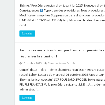
droit
Tableau
de
Avant/Après
Thème / Procédure Ancien droit (avant loi 2025) Nouveau droit (
l’urbanisme
:
et
Conséquences
Typologie des procédures Trois procédures :
Proposition
du
de
Modification simplifiée Suppression de la distinction : procédur
logement
loi,
—
L.143-36 et L.153-36 à L.153-44) Simplification : fin des diverge
adoptée
Adaptation
par
droit …
des
l’Assemblée
pratiques
nationale,
des
de
Lire plus
services
simplification
urbanisme
du
Émetteur
droit
:
de
Service
l’urbanisme
juridique
Permis de construire obtenu par fraude : un permis de c
et
/
du
Direction
régulariser la situation !
logement
de
le
l’urbanisme
15
sur
15 octobre 2025
Commentaires fermés
Destinataires
octobre
Permis
:
2025,
de
Conseil d’État – 1ère – 4ème chambres réunies N° 499971 ECLI
Agents
T.A.
construire
instructeurs,
recueil Lebon Lecture du mercredi 01 octobre 2025 Rapporteur
n°
obtenu
chefs
172
par
Thomas Janicot Avocat(s) SCP FOUSSARD, FROGER Texte inté
de
fraude
service
PEUPLE FRANCAIS Vu la procédure suivante : M. E… A… a demand
:
urbanisme,
un
secrétaires
administratif …
permis
de
de
mairie,
construire
Lire plus
élus
modificatif
référents
ne