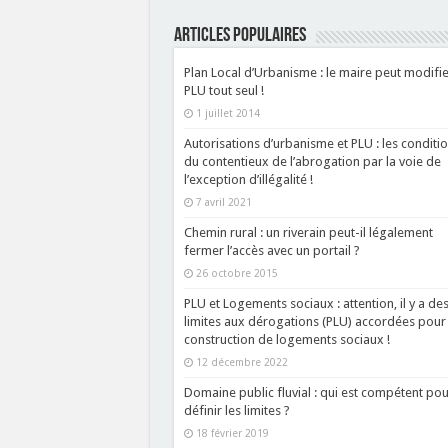
ARTICLES POPULAIRES
Plan Local d’Urbanisme : le maire peut modifie
PLU tout seul !
1 juillet 2014
Autorisations d’urbanisme et PLU : les conditi
du contentieux de l’abrogation par la voie de
l’exception d’illégalité !
7 avril 2021
Chemin rural : un riverain peut-il légalement
fermer l’accès avec un portail ?
26 octobre 2015
PLU et Logements sociaux : attention, il y a de
limites aux dérogations (PLU) accordées pour 
construction de logements sociaux !
12 décembre 2022
Domaine public fluvial : qui est compétent pou
définir les limites ?
18 février 2019