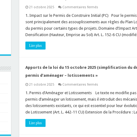
demeure
et
sur
21 octobre 2025
Commentaires fermés
aux
Apports
amendes
de
1. Impact sur le Permis de Construire Initial (PC) Pour le permis d
pour
la
non-
sont principalement des assouplissements aux règles du Plan Loc
loi
conformité
du
du permis pour certains types de projets. Domaine d’Impact Artic
15
Densification (Hauteur, Emprise au Sol) Art. L. 152-6 CU (modifi
octobre
2025
(simplification
Lire plus
du
droit
de
l’urbanisme)
relatifs
à
Apports de la loi du 15 octobre 2025 (simplification du dr
l’articulation
entre
permis d’aménager – lotissements »
permis
initial
sur
21 octobre 2025
Commentaires fermés
et
Apports
modificatif
de
1. Permis d’Aménager et Lotissements ️ Le texte ne modifie pas
la
permis d’aménager un lotissement, mais il introduit des mécanis
loi
du
des lotissements existants, ce qui est essentiel pour leur évolu
15
de Lotissement (Art. L. 442-11 CU) Extension de la Procédure :
octobre
2025
(simplification
Lire plus
du
droit
de
l’urbanisme)