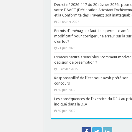
Décret n° 2026-117 du 20 février 2026 : pour 
votre DAACT (Déclaration Attestant l’Achèvem
et la Conformité des Travaux) soit inattaquabl
24 février 2026
Permis d’aménager : faut-il un permis d’amén
modificatif pour corriger une erreur sur la sur
d’un lot ?
21 juin 2023
Espaces naturels sensibles : comment motiver
décision de préemption ?
8 janvier 2015
Responsabilité de l’Etat pour avoir prêté son
concours
30 juin 2009
Les conséquences de l’exercice du DPU au pri
indiqué dans la DIA
30 juin 2009