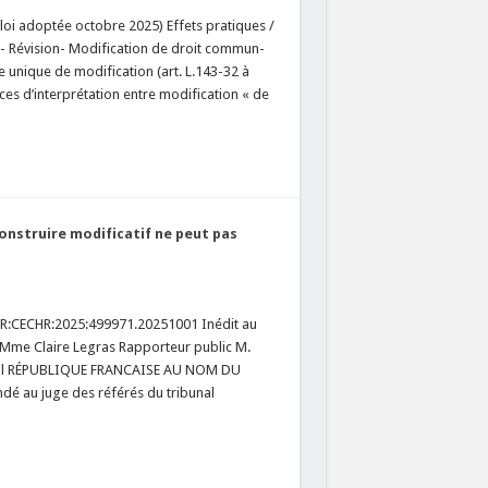
loi adoptée octobre 2025) Effets pratiques /
- Révision- Modification de droit commun-
e unique de modification (art. L.143-32 à
nces d’interprétation entre modification « de
onstruire modificatif ne peut pas
:FR:CECHR:2025:499971.20251001 Inédit au
 Mme Claire Legras Rapporteur public M.
gral RÉPUBLIQUE FRANCAISE AU NOM DU
é au juge des référés du tribunal