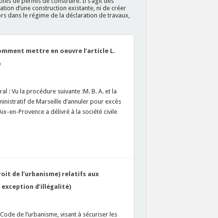
és de permis de construire. Il s’agit des
ation d’une construction existante, ni de créer
ors dans le régime de la déclaration de travaux,
comment mettre en oeuvre l’article L.
)
l : Vu la procédure suivante :M. B. A. et la
ministratif de Marseille d’annuler pour excès
x-en-Provence a délivré à la société civile
roit de l’urbanisme) relatifs aux
exception d’illégalité)
 Code de l’urbanisme, visant à sécuriser les