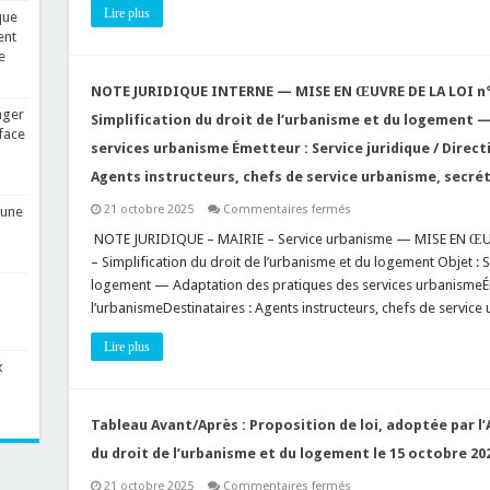
(simplification
Lire plus
que
du
droit
ent
de
e
l’urbanisme)
relatifs
aux
NOTE JURIDIQUE INTERNE — MISE EN ŒUVRE DE LA LOI n°1
changements
ager
de
Simplification du droit de l’urbanisme et du logement 
destination
face
services urbanisme Émetteur : Service juridique / Direct
Agents instructeurs, chefs de service urbanisme, secrét
sur
21 octobre 2025
Commentaires fermés
 une
NOTE
JURIDIQUE
️ NOTE JURIDIQUE – MAIRIE – Service urbanisme — MISE EN Œ
INTERNE
– Simplification du droit de l’urbanisme et du logement Objet : S
—
MISE
logement — Adaptation des pratiques des services urbanismeÉmet
EN
l’urbanismeDestinataires : Agents instructeurs, chefs de servic
ŒUVRE
DE
LA
Lire plus
LOI
n°172
x
DU
15
OCTOBRE
2025
Tableau Avant/Après : Proposition de loi, adoptée par l
Objet
:
du droit de l’urbanisme et du logement le 15 octobre 2025
Simplification
du
sur
21 octobre 2025
Commentaires fermés