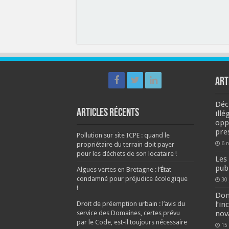
ART
Déc
Articles récents
illé
opp
pre
Pollution sur site ICPE : quand le
6 
propriétaire du terrain doit payer
pour les déchets de son locataire !
Les 
pub
Algues vertes en Bretagne : l’État
condamné pour préjudice écologique
30
!
Dom
Droit de préemption urbain : l’avis du
l’in
service des Domaines, certes prévu
nova
par le Code, est-il toujours nécessaire
15 