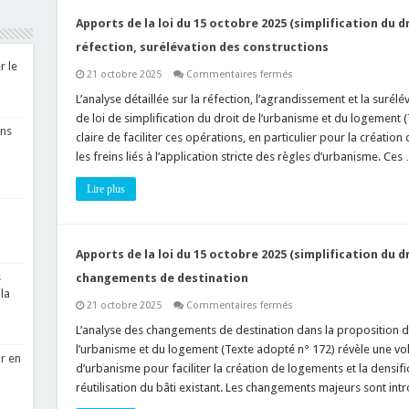
relatifs
aux
Apports de la loi du 15 octobre 2025 (simplification du dr
«
permis
réfection, surélévation des constructions
d’aménager
r le
–
sur
21 octobre 2025
Commentaires fermés
lotissements
Apports
»
de
L’analyse détaillée sur la réfection, l’agrandissement et la surél
la
de loi de simplification du droit de l’urbanisme et du logement
loi
ons
du
claire de faciliter ces opérations, en particulier pour la création
15
les freins liés à l’application stricte des règles d’urbanisme. Ces
octobre
2025
(simplification
Lire plus
du
droit
de
l’urbanisme)
relatifs
à
Apports de la loi du 15 octobre 2025 (simplification du d
la
réfection,
s
changements de destination
surélévation
la
des
sur
21 octobre 2025
Commentaires fermés
constructions
Apports
de
L’analyse des changements de destination dans la proposition de
la
l’urbanisme et du logement (Texte adopté n° 172) révèle une volon
loi
r en
du
d’urbanisme pour faciliter la création de logements et la densif
15
réutilisation du bâti existant. Les changements majeurs sont intro
octobre
2025