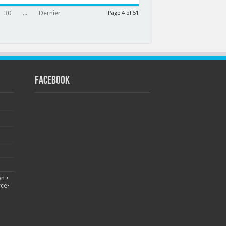
30
...
Dernier
Page 4 of 51
FACEBOOK
on
•
ce
•